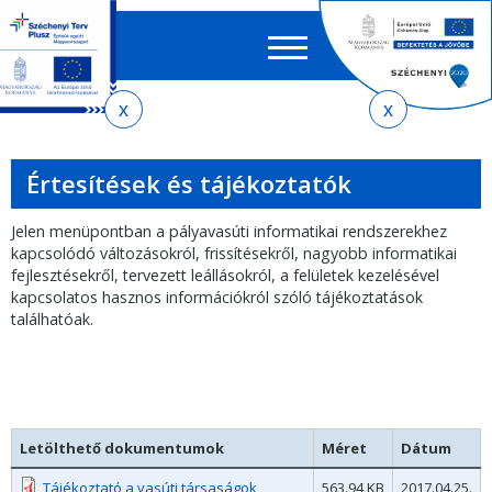
Keres
EN
HU
űrlap
Ker
Jelenlegi
Ugrás
Ugrás
Ugrás
az
a
az
hely
almenühöz
tartalomra
oldaltérképre
Értesítések és tájékoztatók
Jelen menüpontban a pályavasúti informatikai rendszerekhez
kapcsolódó változásokról, frissítésekről, nagyobb informatikai
fejlesztésekről, tervezett leállásokról, a felületek kezelésével
kapcsolatos hasznos információkról szóló tájékoztatások
találhatóak.
Letölthető dokumentumok
Méret
Dátum
Tájékoztató a vasúti társaságok
563.94 KB
2017.04.25.