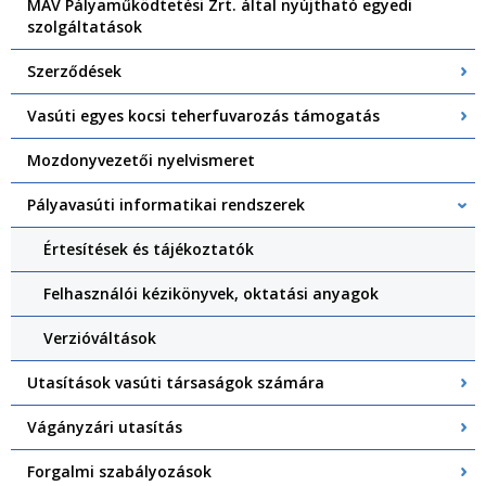
MÁV Pályaműködtetési Zrt. által nyújtható egyedi
szolgáltatások
Szerződések
Vasúti egyes kocsi teherfuvarozás támogatás
Mozdonyvezetői nyelvismeret
Pályavasúti informatikai rendszerek
Értesítések és tájékoztatók
Felhasználói kézikönyvek, oktatási anyagok
Verzióváltások
Utasítások vasúti társaságok számára
Vágányzári utasítás
Forgalmi szabályozások