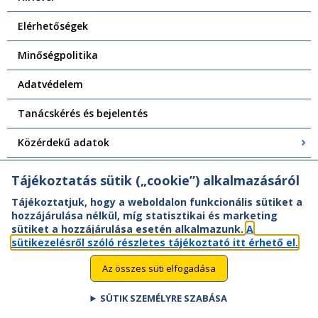
Elérhetőségek
Minőségpolitika
Adatvédelem
Tanácskérés és bejelentés
Közérdekű adatok
Központi Felépítményvizsgálat
Tájékoztatás sütik („cookie”) alkalmazásáról
Tájékoztatjuk, hogy a weboldalon funkcionális sütiket a
hozzájárulása nélkül, míg statisztikai és marketing
sütiket a hozzájárulása esetén alkalmazunk.
A
sütikezelésről szóló részletes tájékoztató itt érhető el.
Az összes süti elfogadása
SÜTIK SZEMÉLYRE SZABÁSA