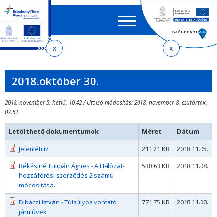
Keres
EN
HU
űrlap
Ker
Jelenlegi
Ugrás
Ugrás
Ugrás
az
a
az
hely
almenühöz
tartalomra
oldaltérképre
2018.október 30.
2018. november 5. hétfő, 10.42 / Utolsó módosítás: 2018. november 8. csütörtök,
07.53
Letölthető dokumentumok
Méret
Dátum
Jelenléti ív
211.21 KB
2018.11.05.
Békésiné Tulipán Ágnes - A Hálózat-
538.63 KB
2018.11.08.
hozzáférési szerződés 2.számú
módosítása.
Dibáczi István - Túlsúlyos vontató
771.75 KB
2018.11.08.
járművek.