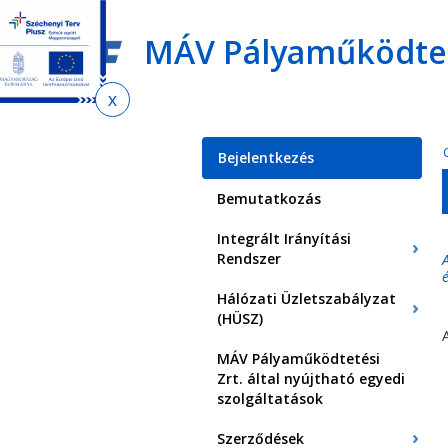
Ugrás
Ugrás
Ugrás
az
a
az
MÁV Pályaműködteté
almenühöz
tartalomra
oldaltérképre
Jelenlegi
hely
Bejelentkezés
Bemutatkozás
Integrált Irányítási
Rendszer
Hálózati Üzletszabályzat
(HÜSZ)
MÁV Pályaműködtetési
Zrt. által nyújtható egyedi
szolgáltatások
Szerződések