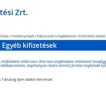
si Zrt.
Címlap
»
Tevékenységek
»
Pályavasúti szolgáltatások
»
Közérdekű adatok
Egyéb kifizetések
A közfeladatot ellátó szerv által nem alapfeladatai ellátásával összefüg
érdekképviseletek, alapítványok részére ötmillió forintot meghaladó kifi
A Társaság ilyen adatot nem kezel.