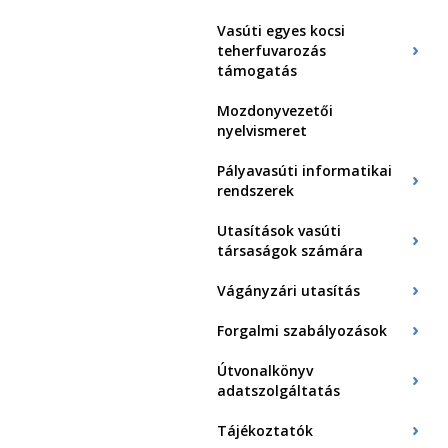
Vasúti egyes kocsi
teherfuvarozás
támogatás
Mozdonyvezetői
nyelvismeret
Pályavasúti informatikai
rendszerek
Utasítások vasúti
társaságok számára
Vágányzári utasítás
Forgalmi szabályozások
Útvonalkönyv
adatszolgáltatás
Tájékoztatók