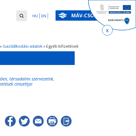
Keresés
MÁV-CSOPORT
HU
EN
űrlap
Keresés
»
Gazdálkodási adatok
» Egyéb kifizetések
gően, társadalmi szervezetek,
zetések címzettjei