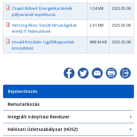
Csapó Róbert: Energetikai témák
1.24 MB
2025.05.08.
pályavasúti aspektusai
Herczog Ákos: Vasúti társaságokat
2.61 MB
2025.05.08.
érintő IT fejlesztések
Urvald Krisztián: Ügyfélkapcsolati
888.94 KB
2025.05.08.
konzultáció
Bejelentkezés
Bemutatkozás
Integrált Irányítási Rendszer
Hálózati Üzletszabályzat (HÜSZ)