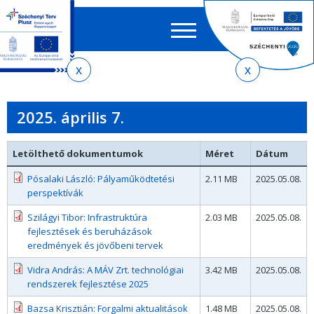
Keres
EN
HU
űrlap
Ker
Jelenlegi
Ugrás
Ugrás
Ugrás
az
a
az
hely
almenühöz
tartalomra
oldaltérképre
2025. április 7.
Letölthető dokumentumok
Méret
Dátum
Pósalaki László: Pályaműködtetési
2.11 MB
2025.05.08.
perspektívák
Szilágyi Tibor: Infrastruktúra
2.03 MB
2025.05.08.
fejlesztések és beruházások
eredmények és jövőbeni tervek
Vidra András: A MÁV Zrt. technológiai
3.42 MB
2025.05.08.
rendszerek fejlesztése 2025
Bazsa Krisztián: Forgalmi aktualitások
1.48 MB
2025.05.08.