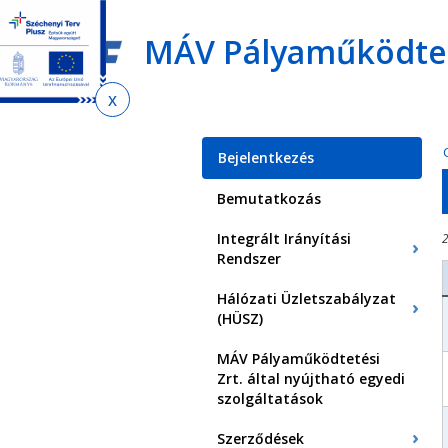
Ugrás
Ugrás
Ugrás
az
a
az
MÁV Pályaműködteté
almenühöz
tartalomra
oldaltérképre
Jelenlegi
hely
Bejelentkezés
Bemutatkozás
Integrált Irányítási
2
Rendszer
Hálózati Üzletszabályzat
(HÜSZ)
MÁV Pályaműködtetési
Zrt. által nyújtható egyedi
szolgáltatások
Szerződések