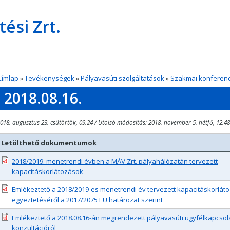
si Zrt.
Címlap
»
Tevékenységek
»
Pályavasúti szolgáltatások
»
Szakmai konferenc
2018.08.16.
018. augusztus 23. csütörtök, 09.24 / Utolsó módosítás: 2018. november 5. hétfő, 12.48
Letölthető dokumentumok
2018/2019. menetrendi évben a MÁV Zrt. pályahálózatán tervezett
kapacitáskorlátozások
Emlékeztető a 2018/2019-es menetrendi év tervezett kapacitáskorlát
egyeztetéséről a 2017/2075 EU határozat szerint
Emlékeztető a 2018.08.16-án megrendezett pályavasúti ügyfélkapcsola
konzultációról