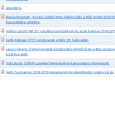
Jelenléti ív
Bazsa Krisztián - Kovács Zoltán Imre: Felkészülés a RDE modul 2019.01
használatba vételére.
Hollósi László: NIF Zrt. vasútkorszerűsítések és azok hatásai 2018-201
Kirilly Kálmán: ETCS rendszerek a MÁV Zrt. hálózatán.
Lipusz Ferenc: A tehervonatok közlekedési lehetőségei a 80a vasútvon
kizárása alatt.
Süli László: GSM-R üzembe helyezésével kapcsolatos információk.
Velő Zsuzsanna: 2018-2019 menetrendi évi jelentősebb vágányzárak.