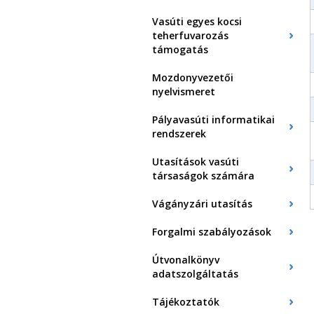
Vasúti egyes kocsi
teherfuvarozás
támogatás
Mozdonyvezetői
nyelvismeret
Pályavasúti informatikai
rendszerek
Utasítások vasúti
társaságok számára
Vágányzári utasítás
Forgalmi szabályozások
Útvonalkönyv
adatszolgáltatás
Tájékoztatók