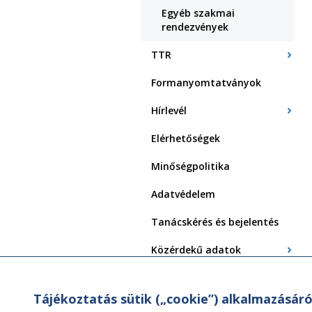
Egyéb szakmai
rendezvények
TTR
Formanyomtatványok
Hírlevél
Elérhetőségek
Minőségpolitika
Adatvédelem
Tanácskérés és bejelentés
Közérdekű adatok
Központi
Felépítményvizsgálat
Tájékoztatás sütik („cookie”) alkalmazásáró