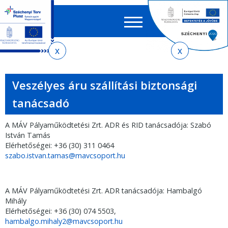
Keres
EN
HU
űrlap
Ker
Jelenlegi
Ugrás
Ugrás
Ugrás
az
a
az
hely
almenühöz
tartalomra
oldaltérképre
Veszélyes áru szállítási biztonsági
tanácsadó
A MÁV Pályaműködtetési Zrt. ADR és RID tanácsadója: Szabó
István Tamás
Elérhetőségei: +36 (30) 311 0464
szabo.istvan.tamas@mavcsoport.hu
A MÁV Pályaműködtetési Zrt. ADR tanácsadója: Hambalgó
Mihály
Elérhetőségei: +36 (30) 074 5503,
hambalgo.mihaly2@mavcsoport.hu