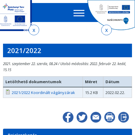
Keres
EN
HU
űrlap
Ker
Jelenlegi
Ugrás
Ugrás
Ugrás
az
a
az
hely
almenühöz
tartalomra
oldaltérképre
2021/2022
2021. szeptember 22. szerda, 08.24 / Utolsó módosítás: 2022. február 22. kedd,
15.15
Letölthető dokumentumok
Méret
Dátum
2021/2022 Koordinált vágányzárak
15.2 KB
2022.02.22.