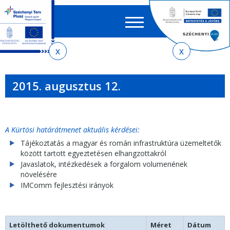
Keres
EN
HU
űrlap
Ker
Jelenlegi
Ugrás
Ugrás
Ugrás
az
a
az
hely
almenühöz
tartalomra
oldaltérképre
2015. augusztus 12.
A Kürtösi határátmenet aktuális kérdései:
Tájékoztatás a magyar és román infrastruktúra üzemeltetők
között tartott egyeztetésen elhangzottakról
Javaslatok, intézkedések a forgalom volumenének
növelésére
IMComm fejlesztési irányok
Letölthető dokumentumok
Méret
Dátum