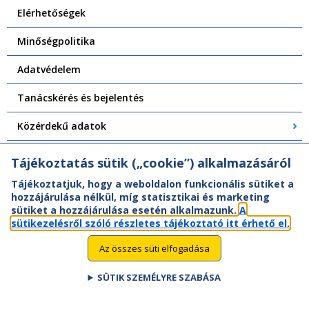
Elérhetőségek
Minőségpolitika
Adatvédelem
Tanácskérés és bejelentés
Közérdekű adatok
Központi Felépítményvizsgálat
Tájékoztatás sütik („cookie”) alkalmazásáról
Tájékoztatjuk, hogy a weboldalon funkcionális sütiket a
hozzájárulása nélkül, míg statisztikai és marketing
sütiket a hozzájárulása esetén alkalmazunk.
A
sütikezelésről szóló részletes tájékoztató itt érhető el.
Az összes süti elfogadása
SÜTIK SZEMÉLYRE SZABÁSA