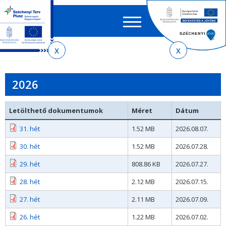
Keres
EN
HU
űrlap
Ker
Jelenlegi
Ugrás
Ugrás
Ugrás
az
a
az
hely
almenühöz
tartalomra
oldaltérképre
2026
Letölthető dokumentumok
Méret
Dátum
31. hét
1.52 MB
2026.08.07.
30. hét
1.52 MB
2026.07.28.
29. hét
808.86 KB
2026.07.27.
28. hét
2.12 MB
2026.07.15.
27. hét
2.11 MB
2026.07.09.
26. hét
1.22 MB
2026.07.02.