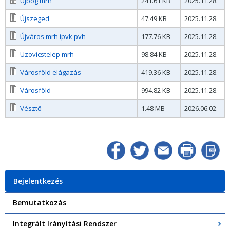
Újbög mrh
241.61 KB
2025.11.28.
Újszeged
47.49 KB
2025.11.28.
Újváros mrh ipvk pvh
177.76 KB
2025.11.28.
Uzovicstelep mrh
98.84 KB
2025.11.28.
Városföld elágazás
419.36 KB
2025.11.28.
Városföld
994.82 KB
2025.11.28.
Vésztő
1.48 MB
2026.06.02.
Bejelentkezés
Bemutatkozás
Integrált Irányítási Rendszer