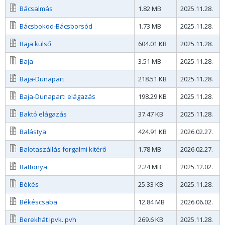
Bácsalmás
1.82 MB
2025.11.28.
Bácsbokod-Bácsborsód
1.73 MB
2025.11.28.
Baja külső
604.01 KB
2025.11.28.
Baja
3.51 MB
2025.11.28.
Baja-Dunapart
218.51 KB
2025.11.28.
Baja-Dunaparti elágazás
198.29 KB
2025.11.28.
Baktó elágazás
37.47 KB
2025.11.28.
Balástya
424.91 KB
2026.02.27.
Balotaszállás forgalmi kitérő
1.78 MB
2026.02.27.
Battonya
2.24 MB
2025.12.02.
Békés
25.33 KB
2025.11.28.
Békéscsaba
12.84 MB
2026.06.02.
Berekhát ipvk. pvh
269.6 KB
2025.11.28.