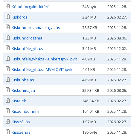
Kétpó forgalmi kitérő
248 byte
2025.11.28.
Kiskőrös
3.24 MB
2026.02.27.
Kiskundorozsma elágazás
78.37 KB
2025.11.28.
Kiskundorozsma
1.33 MB
2026.08.06.
Kiskunfélegyháza
3.41 MB
2025.12.02.
Kiskunfélegyháza-Kunkert ipvk. pvh
4.89 KB
2025.11.28.
Kiskunfélegyháza-MVM OVIT ipvk
4.01 KB
2025.11.28.
Kiskunhalas
4.69 MB
2026.02.27.
Kiskunmajsa
329.34 KB
2026.08.06.
Kistelek
345.34 KB
2026.02.27.
Kiszombor mrh
104.04 KB
2025.11.28.
Kisszállás
1.97 MB
2026.02.27.
Kisszénás
196 byte
2025.11.28.