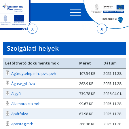
Keres
EN
HU
űrlap
Ker
Jelenlegi
Ugrás
Ugrás
Ugrás
az
a
az
hely
almenühöz
tartalomra
oldaltérképre
Szolgálati helyek
Letölthető dokumentumok
Méret
Dátum
Agárdytelep mh. ipvk. pvh
107.54 KB
2025.11.28.
Ágasegyháza
262.9 KB
2025.11.28.
Algyő
739.78 KB
2026.04.01.
Állampuszta mrh
99.67 KB
2025.11.28.
Apátfalva
67.98 KB
2025.11.28.
Apostag mrh
268.16 KB
2025.11.28.