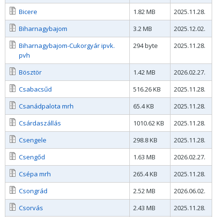
Bicere
1.82 MB
2025.11.28.
Biharnagybajom
3.2 MB
2025.12.02.
Biharnagybajom-Cukorgyár ipvk.
294 byte
2025.11.28.
pvh
Bösztör
1.42 MB
2026.02.27.
Csabacsűd
516.26 KB
2025.11.28.
Csanádpalota mrh
65.4 KB
2025.11.28.
Csárdaszállás
1010.62 KB
2025.11.28.
Csengele
298.8 KB
2025.11.28.
Csengőd
1.63 MB
2026.02.27.
Csépa mrh
265.4 KB
2025.11.28.
Csongrád
2.52 MB
2026.06.02.
Csorvás
2.43 MB
2025.11.28.