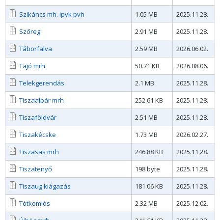
Szikáncs mh. ipvk pvh
1.05 MB
2025.11.28.
Szőreg
2.91 MB
2025.11.28.
Táborfalva
2.59 MB
2026.06.02.
Tajó mrh.
50.71 KB
2026.08.06.
Telekgerendás
2.1 MB
2025.11.28.
Tiszaalpár mrh
252.61 KB
2025.11.28.
Tiszaföldvár
2.51 MB
2025.11.28.
Tiszakécske
1.73 MB
2026.02.27.
Tiszasas mrh
246.88 KB
2025.11.28.
Tiszatenyő
198 byte
2025.11.28.
Tiszaug kiágazás
181.06 KB
2025.11.28.
Tótkomlós
2.32 MB
2025.12.02.