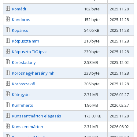
Komádi
182 byte
2025.11.28.
Kondoros
152 byte
2025.11.28.
Kopáncs
54.06 KB
2025.11.28.
Kótpuszta mrh
210 byte
2025.11.28.
Kótpuszta-TIG ipvk
230 byte
2025.11.28.
Körösladány
2.58 MB
2025.12.02.
Körösnagyharsány mh
238 byte
2025.11.28.
Körösszakál
206 byte
2025.11.28.
Kötegyán
2.71 MB
2026.02.27.
Kunfehértó
1.86 MB
2026.02.27.
Kunszentmárton elágazás
173.03 KB
2025.11.28.
Kunszentmárton
2.31 MB
2026.06.02.