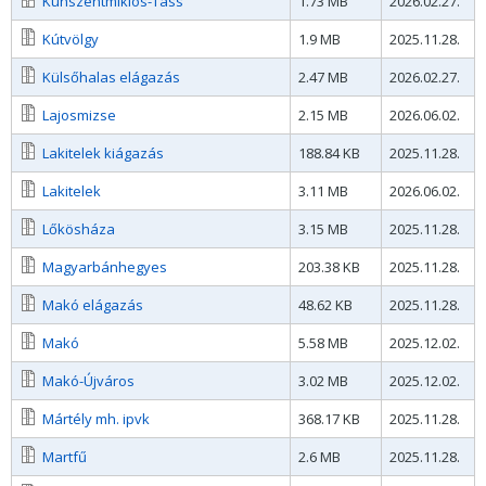
Kunszentmiklós-Tass
1.73 MB
2026.02.27.
Kútvölgy
1.9 MB
2025.11.28.
Külsőhalas elágazás
2.47 MB
2026.02.27.
Lajosmizse
2.15 MB
2026.06.02.
Lakitelek kiágazás
188.84 KB
2025.11.28.
Lakitelek
3.11 MB
2026.06.02.
Lőkösháza
3.15 MB
2025.11.28.
Magyarbánhegyes
203.38 KB
2025.11.28.
Makó elágazás
48.62 KB
2025.11.28.
Makó
5.58 MB
2025.12.02.
Makó-Újváros
3.02 MB
2025.12.02.
Mártély mh. ipvk
368.17 KB
2025.11.28.
Martfű
2.6 MB
2025.11.28.