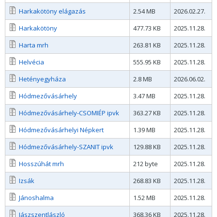
Harkakötöny elágazás
2.54 MB
2026.02.27.
Harkakötöny
477.73 KB
2025.11.28.
Harta mrh
263.81 KB
2025.11.28.
Helvécia
555.95 KB
2025.11.28.
Hetényegyháza
2.8 MB
2026.06.02.
Hódmezővásárhely
3.47 MB
2025.11.28.
Hódmezővásárhely-CSOMIÉP ipvk
363.27 KB
2025.11.28.
Hódmezővásárhelyi Népkert
1.39 MB
2025.11.28.
Hódmezővásárhely-SZANIT ipvk
129.88 KB
2025.11.28.
Hosszúhát mrh
212 byte
2025.11.28.
Izsák
268.83 KB
2025.11.28.
Jánoshalma
1.52 MB
2025.11.28.
Jászszentlászló
368.36 KB
2025.11.28.