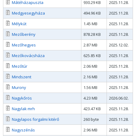
Mátéházapuszta
930.29 KB
2025.11.28.
Medgyesegyháza
494.96 KB
2025.11.28.
Mélykút
1.45 MB
2025.11.28.
Mezőberény
878.28 KB
2025.11.28.
Mezőhegyes
2.87 MB
2025.12.02.
Mezőkovácsháza
625.85 KB
2025.11.28.
Mezőtúr
2.06 MB
2025.11.28.
Mindszent
2.16 MB
2025.11.28.
Murony
1.56 MB
2025.11.28.
Nagykőrös
4.23 MB
2026.06.02.
Nagylak mrh
423.47 KB
2025.11.28.
Nagylapos forgalmi kitérő
260 byte
2025.11.28.
Nagyszénás
2.96 MB
2025.11.28.