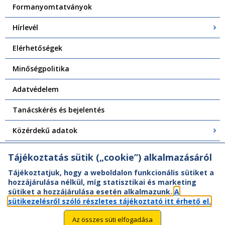
Formanyomtatványok
Hírlevél
Elérhetőségek
Minőségpolitika
Adatvédelem
Tanácskérés és bejelentés
Közérdekű adatok
Központi Felépítményvizsgálat
Tájékoztatás sütik („cookie”) alkalmazásáról
Tájékoztatjuk, hogy a weboldalon funkcionális sütiket a
hozzájárulása nélkül, míg statisztikai és marketing
sütiket a hozzájárulása esetén alkalmazunk.
A
sütikezelésről szóló részletes tájékoztató itt érhető el.
Az összes süti elfogadása