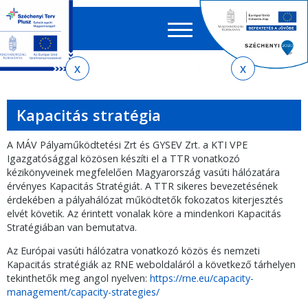
Keres
EN
HU
űrlap
Ker
Jelenlegi
Ugrás
Ugrás
Ugrás
az
a
az
hely
almenühöz
tartalomra
oldaltérképre
Kapacitás stratégia
A MÁV Pályaműködtetési Zrt és GYSEV Zrt. a KTI VPE
Igazgatósággal közösen készíti el a TTR vonatkozó
kézikönyveinek megfelelően Magyarország vasúti hálózatára
érvényes Kapacitás Stratégiát. A TTR sikeres bevezetésének
érdekében a pályahálózat működtetők fokozatos kiterjesztés
elvét követik. Az érintett vonalak köre a mindenkori Kapacitás
Stratégiában van bemutatva.
Az Európai vasúti hálózatra vonatkozó közös és nemzeti
Kapacitás stratégiák az RNE weboldaláról a következő tárhelyen
tekinthetők meg angol nyelven:
https://rne.eu/capacity-
management/capacity-strategies/