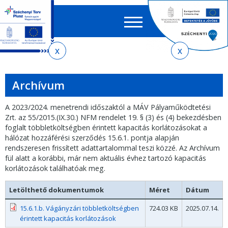
Keres
EN
HU
űrlap
Ker
Jelenlegi
Ugrás
Ugrás
Ugrás
az
a
az
hely
almenühöz
tartalomra
oldaltérképre
Archívum
A 2023/2024. menetrendi időszaktól a MÁV Pályaműködtetési
Zrt. az 55/2015.(IX.30.) NFM rendelet 19. § (3) és (4) bekezdésben
foglalt többletköltségben érintett kapacitás korlátozásokat a
hálózat hozzáférési szerződés 15.6.1. pontja alapján
rendszeresen frissített adattartalommal teszi közzé. Az Archívum
fül alatt a korábbi, már nem aktuális évhez tartozó kapacitás
korlátozások találhatóak meg.
Letölthető dokumentumok
Méret
Dátum
15.6.1.b. Vágányzári többletköltségben
724.03 KB
2025.07.14.
érintett kapacitás korlátozások