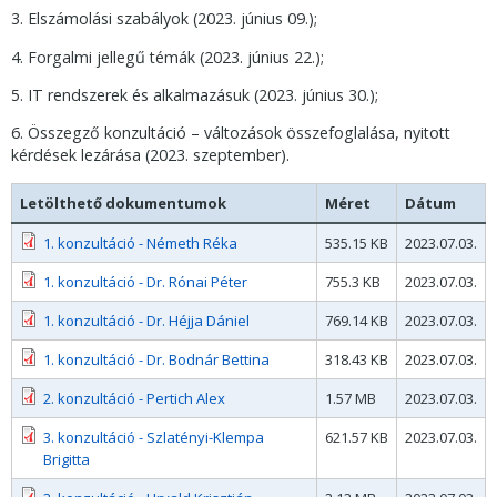
3. Elszámolási szabályok (2023. június 09.);
4. Forgalmi jellegű témák (2023. június 22.);
5. IT rendszerek és alkalmazásuk (2023. június 30.);
6. Összegző konzultáció – változások összefoglalása, nyitott
kérdések lezárása (2023. szeptember).
Letölthető dokumentumok
Méret
Dátum
1. konzultáció - Németh Réka
535.15 KB
2023.07.03.
1. konzultáció - Dr. Rónai Péter
755.3 KB
2023.07.03.
1. konzultáció - Dr. Héjja Dániel
769.14 KB
2023.07.03.
1. konzultáció - Dr. Bodnár Bettina
318.43 KB
2023.07.03.
2. konzultáció - Pertich Alex
1.57 MB
2023.07.03.
3. konzultáció - Szlatényi-Klempa
621.57 KB
2023.07.03.
Brigitta