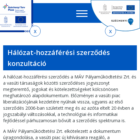
Keres
EN
HU
űrlap
Ker
Jelenlegi
Ugrás
Ugrás
Ugrás
az
a
az
hely
almenühöz
tartalomra
oldaltérképre
Hálózat-hozzáférési szerződés
konzultáció
A hálózat-hozzáférési szerződés a MÁV Pályaműködtetési Zrt. és
a vasúti társaságok közötti szerződéses jogviszonyt
megteremtő, jogokat és kötelezettségeket kölcsönösen
meghatározó alapdokumentum. Előzményei a vasúti piac
liberalizációjának kezdetére nyúlnak vissza, ugyanis az első
szerződés 2006-ban született meg és az azóta eltelt 20 évben a
jogszabályi változásokkal, a technológiai és informatikai
fejlődéssel párhuzamosan bővült a szerződés spektruma is.
A MÁV Pályaműködtetési Zrt. elkötelezett a dokumentum
újragondolása, a vasúti piac új kihívásaira reagáló, a