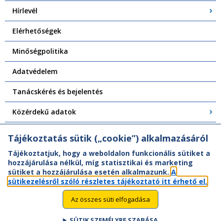
Hírlevél
Elérhetőségek
Minőségpolitika
Adatvédelem
Tanácskérés és bejelentés
Közérdekű adatok
Központi Felépítményvizsgálat
Tájékoztatás sütik („cookie”) alkalmazásáról
Tájékoztatjuk, hogy a weboldalon funkcionális sütiket a
hozzájárulása nélkül, míg statisztikai és marketing
sütiket a hozzájárulása esetén alkalmazunk.
A
sütikezelésről szóló részletes tájékoztató itt érhető el.
Az összes süti elfogadása
SÜTIK SZEMÉLYRE SZABÁSA