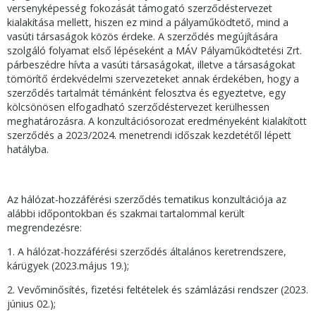
versenyképesség fokozását támogató szerződéstervezet
kialakítása mellett, hiszen ez mind a pályaműködtető, mind a
vasúti társaságok közös érdeke. A szerződés megújítására
szolgáló folyamat első lépéseként a MÁV Pályaműködtetési Zrt.
párbeszédre hívta a vasúti társaságokat, illetve a társaságokat
tömörítő érdekvédelmi szervezeteket annak érdekében, hogy a
szerződés tartalmát témánként felosztva és egyeztetve, egy
kölcsönösen elfogadható szerződéstervezet kerülhessen
meghatározásra. A konzultációsorozat eredményeként kialakított
szerződés a 2023/2024. menetrendi időszak kezdetétől lépett
hatályba.
Az hálózat-hozzáférési szerződés tematikus konzultációja az
alábbi időpontokban és szakmai tartalommal került
megrendezésre:
1. A hálózat-hozzáférési szerződés általános keretrendszere,
kárügyek (2023.május 19.);
2. Vevőminősítés, fizetési feltételek és számlázási rendszer (2023.
június 02.);