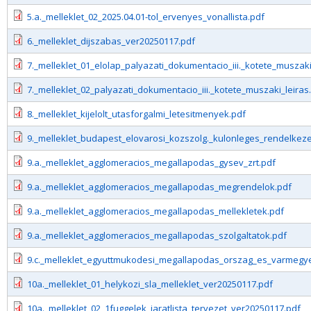
5.a._melleklet_02_2025.04.01-tol_ervenyes_vonallista.pdf
6._melleklet_dijszabas_ver20250117.pdf
7._melleklet_01_elolap_palyazati_dokumentacio_iii._kotete_muszaki
7._melleklet_02_palyazati_dokumentacio_iii._kotete_muszaki_leiras
8._melleklet_kijelolt_utasforgalmi_letesitmenyek.pdf
9._melleklet_budapest_elovarosi_kozszolg._kulonleges_rendelkeze
9.a._melleklet_agglomeracios_megallapodas_gysev_zrt.pdf
9.a._melleklet_agglomeracios_megallapodas_megrendelok.pdf
9.a._melleklet_agglomeracios_megallapodas_mellekletek.pdf
9.a._melleklet_agglomeracios_megallapodas_szolgaltatok.pdf
9.c._melleklet_egyuttmukodesi_megallapodas_orszag_es_varmegye
10a._melleklet_01_helykozi_sla_melleklet_ver20250117.pdf
10a._melleklet_02_1fuggelek_jaratlista_tervezet_ver20250117.pdf