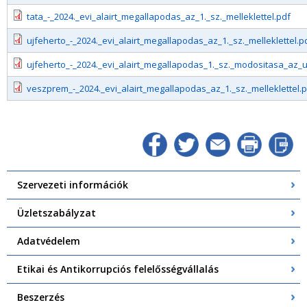
tata_-_2024._evi_alairt_megallapodas_az_1._sz._melleklettel.pdf
ujfeherto_-_2024._evi_alairt_megallapodas_az_1._sz._melleklettel.p
ujfeherto_-_2024._evi_alairt_megallapodas_1._sz._modositasa_az_uj
veszprem_-_2024._evi_alairt_megallapodas_az_1._sz._melleklettel.
Szervezeti információk
Üzletszabályzat
Adatvédelem
Etikai és Antikorrupciós felelősségvállalás
Beszerzés