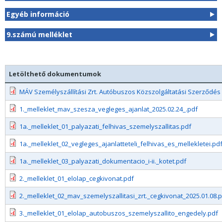
Egyéb információ
9.számú melléklet
Letölthető dokumentumok
MÁV Személyszállítási Zrt. Autóbuszos Közszolgáltatási Szerződés
1._melleklet_mav_szesza_vegleges_ajanlat_2025.02.24_.pdf
1a._melleklet_01_palyazati_felhivas_szemelyszallitas.pdf
1a._melleklet_02_vegleges_ajanlatteteli_felhivas_es_mellekletei.pd
1a._melleklet_03_palyazati_dokumentacio_i-ii._kotet.pdf
2._melleklet_01_elolap_cegkivonat.pdf
2._melleklet_02_mav_szemelyszallitasi_zrt._cegkivonat_2025.01.08.
3._melleklet_01_elolap_autobuszos_szemelyszallito_engedely.pdf