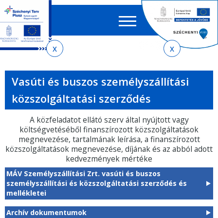
Keres
EN
HU
űrlap
Ker
Jelenlegi
Ugrás
Ugrás
Ugrás
az
a
az
hely
almenühöz
tartalomra
oldaltérképre
Vasúti és buszos személyszállítási
közszolgáltatási szerződés
A közfeladatot ellátó szerv által nyújtott vagy
költségvetéséből finanszírozott közszolgáltatások
megnevezése, tartalmának leírása, a finanszírozott
közszolgáltatások megnevezése, díjának és az abból adott
kedvezmények mértéke
MÁV Személyszállítási Zrt. vasúti és buszos
személyszállítási és közszolgáltatási szerződés és
mellékletei
Archív dokumentumok