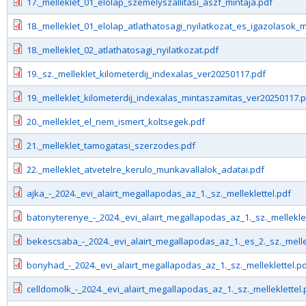
17._melleklet_01_elolap_szemelyszallitasi_aszf_mintaja.pdf
18._melleklet_01_elolap_atlathatosagi_nyilatkozat_es_igazolasok_
18._melleklet_02_atlathatosagi_nyilatkozat.pdf
19._sz._melleklet_kilometerdij_indexalas_ver20250117.pdf
19._melleklet_kilometerdij_indexalas_mintaszamitas_ver20250117.
20._melleklet_el_nem_ismert_koltsegek.pdf
21._melleklet_tamogatasi_szerzodes.pdf
22._melleklet_atvetelre_kerulo_munkavallalok_adatai.pdf
ajka_-_2024._evi_alairt_megallapodas_az_1._sz._melleklettel.pdf
batonyterenye_-_2024._evi_alairt_megallapodas_az_1._sz._melleklet
bekescsaba_-_2024._evi_alairt_megallapodas_az_1._es_2._sz._melle
bonyhad_-_2024._evi_alairt_megallapodas_az_1._sz._melleklettel.p
celldomolk_-_2024._evi_alairt_megallapodas_az_1._sz._melleklettel.