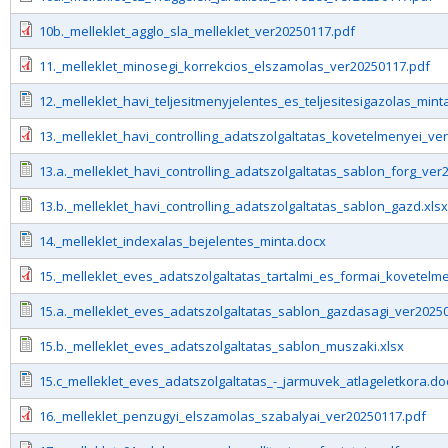
10b._melleklet_agglo_sla_melleklet_ver20250117.pdf
11._melleklet_minosegi_korrekcios_elszamolas_ver20250117.pdf
12._melleklet_havi_teljesitmenyjelentes_es_teljesitesigazolas_mint
13._melleklet_havi_controlling_adatszolgaltatas_kovetelmenyei_ve
13.a._melleklet_havi_controlling_adatszolgaltatas_sablon_forg_ver
13.b._melleklet_havi_controlling_adatszolgaltatas_sablon_gazd.xlsx
14._melleklet_indexalas_bejelentes_minta.docx
15._melleklet_eves_adatszolgaltatas_tartalmi_es_formai_kovetelm
15.a._melleklet_eves_adatszolgaltatas_sablon_gazdasagi_ver20250
15.b._melleklet_eves_adatszolgaltatas_sablon_muszaki.xlsx
15.c_melleklet_eves_adatszolgaltatas_-_jarmuvek_atlageletkora.do
16._melleklet_penzugyi_elszamolas_szabalyai_ver20250117.pdf