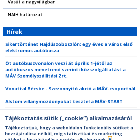
Vasút a nagyvilágban
NAIH határozat
Hírek
Sikertörténet Hajdúszoboszlón: egy éves a város első
elektromos autóbusza
Öt autóbuszvonalon veszi át április 1-jétől az
autóbuszos menetrend szerinti közszolgáltatást a
MÁV Személyszállítási Zrt.
Vonattal Bécsbe - Szezonnyitó akció a MÁV-csoportnál
Alstom villanymozdonyokat tesztel a MÁV-START
Zárul az idei büfészezon a balatoni vonatokon
Tájékoztatás sütik („cookie”) alkalmazásáról
Tájékoztatjuk, hogy a weboldalon funkcionális sütiket a
hozzájárulása nélkül, míg statisztikai és marketing
sütiket a hozzájárulása esetén alkalmazunk.
A