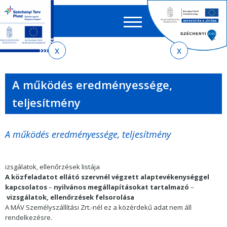
Keres
EN
HU
űrlap
Ker
Jelenlegi
Ugrás
Ugrás
Ugrás
az
a
az
hely
almenühöz
tartalomra
oldaltérképre
A működés eredményessége,
teljesítmény
A működés eredményessége, teljesítmény
izsgálatok, ellenőrzések listája
A közfeladatot ellátó szervnél végzett alaptevékenységgel
kapcsolatos
–
nyilvános megállapításokat tartalmazó
–
vizsgálatok, ellenőrzések felsorolása
A
MÁV Személyszállítási
Zrt.-nél ez a közérdekű adat nem áll
rendelkezésre.