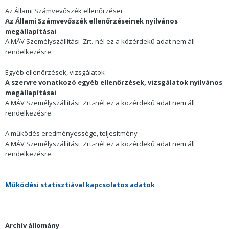
Az Állami Számvevőszék ellenőrzései
Az Állami Számvevőszék ellenőrzéseinek nyilvános
megállapításai
A
MÁV Személyszállítási
Zrt.-nél ez a közérdekű adat nem áll
rendelkezésre.
Egyéb ellenőrzések, vizsgálatok
A szervre vonatkozó egyéb ellenőrzések, vizsgálatok nyilvános
megállapításai
A
MÁV Személyszállítási
Zrt.-nél ez a közérdekű adat nem áll
rendelkezésre.
A működés eredményessége, teljesítmény
A
MÁV Személyszállítási
Zrt.-nél ez a közérdekű adat nem áll
rendelkezésre.
Működési statisztiával kapcsolatos adatok
Archív állomány