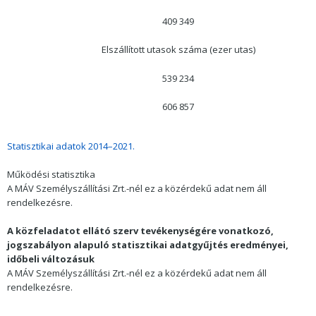
409 349
Elszállított utasok száma (ezer utas)
539 234
606 857
Statisztikai adatok 2014–2021.
Működési statisztika
A
MÁV Személyszállítási
Zrt.-nél ez a közérdekű adat nem áll
rendelkezésre.
A közfeladatot ellátó szerv tevékenységére vonatkozó,
jogszabályon alapuló statisztikai adatgyűjtés eredményei,
időbeli változásuk
A MÁV Személyszállítási Zrt.-nél ez a közérdekű adat nem áll
rendelkezésre.