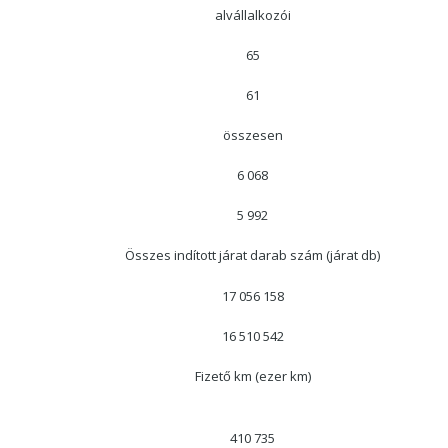
alvállalkozói
65
61
összesen
6 068
5 992
Összes indított járat darab szám (járat db)
17 056 158
16 510 542
Fizető km (ezer km)
410 735