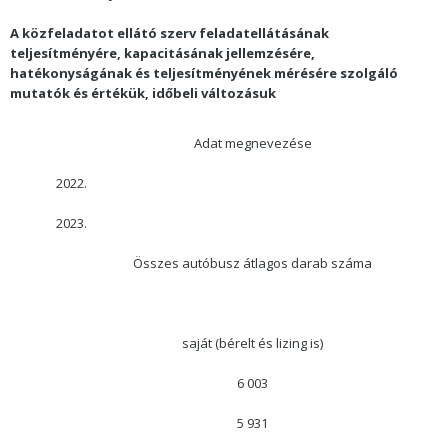
A közfeladatot ellátó szerv feladatellátásának
teljesítményére, kapacitásának jellemzésére,
hatékonyságának és teljesítményének mérésére szolgáló
mutatók és értékük, időbeli változásuk
Adat megnevezése
2022.
2023.
Összes autóbusz átlagos darab száma
saját (bérelt és lizing is)
6 003
5 931