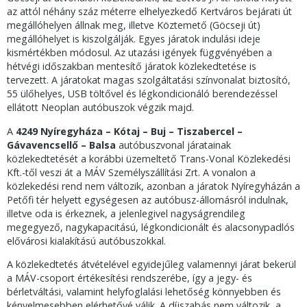
az attól néhány száz méterre elhelyezkedő Kertváros bejárati út
megállóhelyen állnak meg, illetve Köztemető (Göcseji út)
megállóhelyet is kiszolgálják. Egyes járatok indulási ideje
kismértékben módosul. Az utazási igények függvényében a
hétvégi időszakban mentesítő járatok közlekedtetése is
tervezett. A járatokat magas szolgáltatási színvonalat biztosító,
55 ülőhelyes, USB töltővel és légkondicionáló berendezéssel
ellátott Neoplan autóbuszok végzik majd.
A
4249
Nyíregyháza – Kótaj – Buj – Tiszabercel –
Gávavencsellő – Balsa
autóbuszvonal járatainak
közlekedtetését a korábbi üzemeltető Trans-Vonal Közlekedési
Kft.-től veszi át a MÁV Személyszállítási Zrt. A vonalon a
közlekedési rend nem változik, azonban a járatok Nyíregyházán a
Petőfi tér helyett egységesen az autóbusz-állomásról indulnak,
illetve oda is érkeznek, a jelenlegivel nagyságrendileg
megegyező, nagykapacitású, légkondicionált és alacsonypadlós
elővárosi kialakítású autóbuszokkal.
A közlekedtetés átvételével egyidejűleg valamennyi járat bekerül
a MÁV-csoport értékesítési rendszerébe, így a jegy- és
bérletváltási, valamint helyfoglalási lehetőség könnyebben és
kényelmesebben elérhetővé válik. A díjszabás nem változik, a