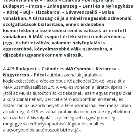
Budapest – Pacsa – Zalaegerszeg – Lenti és a Nyíregyháza
– Kótaj – Buj – Tiszabercel – Gávavencsellő – Balsa
vonalakon. A társaság célja a minél magasabb színvonalú
szolgáltatások biztosítása, ennek érdekében
kismértékben a közlekedési rend is változik az érintett
vonalakon. A MÁV-csoport értékesítési rendszerében a
jegy- és bérletváltás, valamint helyfoglalás is
egyszerűbbé, kényelmesebbé válik a járatokra, a
díjszabás ugyanakkor nem változik.
A
419 Budapest – Csömör
és
449 Csömör – Kistarcsa –
Nagytarcsa – Pécel
autóbuszvonalak járatainak
közlekedtetését a Weekendbus Közlekedési Zrt.-től veszi át a
MÁV Személyszállítási Zrt. A 449-es vonalon a járatok április 1-
jétől az M0-ás autóúton át közlekednek, ezért egyes megállókat
a korábbinál néhány perccel eltérő időpontban érintenek, és
Kistarcsán az uszoda helyett a HÉV-állomásnál lévő megállóban
állnak meg. A 419-es vonal járatainak menetrendje egyebekben
változatlan. A kiszolgálást a jelenlegivel nagyságrendileg
megegyező férőhelykapacitású, légkondicionált és
alacsonypadlós autóbuszok biztosítják.