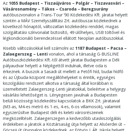
Az
1055
Budapest – Tiszaújváros – Polgár – Tiszavasvári –
Vásárosnamény – Tákos – Csaroda – Beregsurány
autóbuszvonalon a Trans-Tour ’90 Közlekedési Kft. járatai helyett
szintén a MÁV Személyszállítási Zrt. autóbuszai közlekednek a
következő hónaptól, változatlan közlekedési renddel, magas
szolgáltatási színvonalat biztosító, 49 ülőhelyes, USB töltővel és
légkondicionáló berendezéssel ellátott Neoplan autóbuszokkal.
Kisebb változásokkal kell számolni az
1187 Budapest – Pacsa –
Zalaegerszeg – Lenti
vonalon, ahol a társaság G-BUSLINE
Autóbuszközlekedési Kft.-től átvett járatai Budapesten a Déli
pályaudvar helyett a Népligettől indulnak, illetve oda is
érkeznek. A buszok a Sasadi út mellett a Petőfi híd, budai hídfő
és az Újbuda-központ megállóhelyeket is érintik, egységes
kiszolgálási rendszert alkotva a társaság által korábban is
üzemeltetett Zalaegerszeg-Lenti járatokkal, beleértve a helyjegy
vásárlási lehetőséget is. Lényegesen javulnak a Budapesten
belüli közösségi közlekedési kapcsolatok a BKK Zrt. járataival
(M3-as, M4-es metró és 1-es, 4-es, 6-os villamosok), valamint
egyszerűsítve Budapest déli és keleti városrészeinek
megközelítését. Zalaegerszegen a kedvezőbb utaskiszolgálás
érdekében a járatok a Köztársaság útja helyett az Alsóerdei út –
Göcseji út útvonalon közlekednek, az Eötvös J. Ált. Iskola helyett