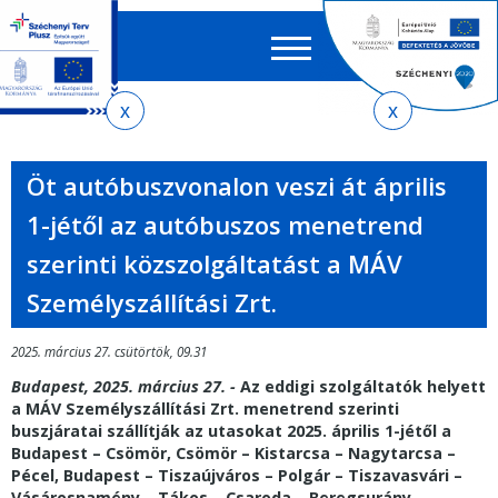
Keres
EN
HU
űrlap
Ker
Jelenlegi
Ugrás
Ugrás
Ugrás
Ugrás
a
az
a
az
hely
menetrendkeresőhöz
almenühöz
tartalomra
oldaltérképre
Öt autóbuszvonalon veszi át április
1-jétől az autóbuszos menetrend
szerinti közszolgáltatást a MÁV
Személyszállítási Zrt.
2025. március 27. csütörtök, 09.31
Budapest, 2025. március 27. -
Az eddigi szolgáltatók helyett
a MÁV Személyszállítási Zrt. menetrend szerinti
buszjáratai szállítják az utasokat 2025. április 1-jétől a
Budapest – Csömör, Csömör – Kistarcsa – Nagytarcsa –
Pécel, Budapest – Tiszaújváros – Polgár – Tiszavasvári –
Vásárosnamény – Tákos – Csaroda – Beregsurány,