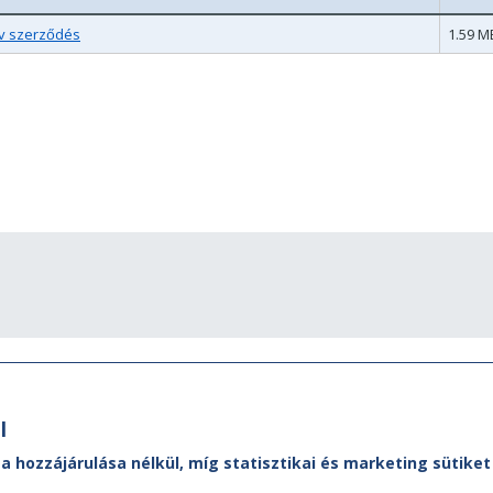
ív szerződés
1.59 M
l
 a hozzájárulása nélkül, míg statisztikai és marketing sütik