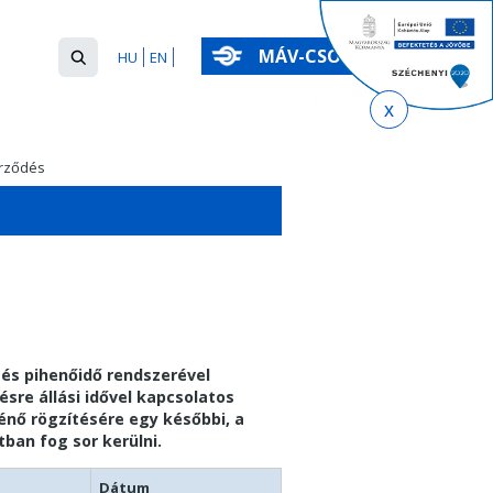
Keresés
MÁV-CSOPORT
HU
EN
űrlap
Keresés
erződés
és pihenőidő rendszerével
sre állási idővel kapcsolatos
nő rögzítésére egy későbbi, a
tban fog sor kerülni.
Dátum