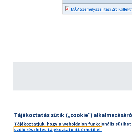
MÁV Személyszállítási Zrt. Kollekt
Tájékoztatás sütik („cookie”) alkalmazásáró
Tájékoztatjuk, hogy a weboldalon funkcionális sütiket
szóló részletes tájékoztató itt érhető el.