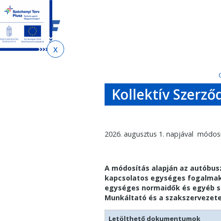
Ugrás
Ugrás
a
az
tartalomra
oldaltérképre
Jelenlegi
hely
Kollektív Szerző
2026. augusztus 1. napjával módosu
A módosítás alapján az autóbu
kapcsolatos egységes fogalmak é
egységes normaidők és egyéb sp
Munkáltató és a szakszervezetek
Letölthető dokumentumok