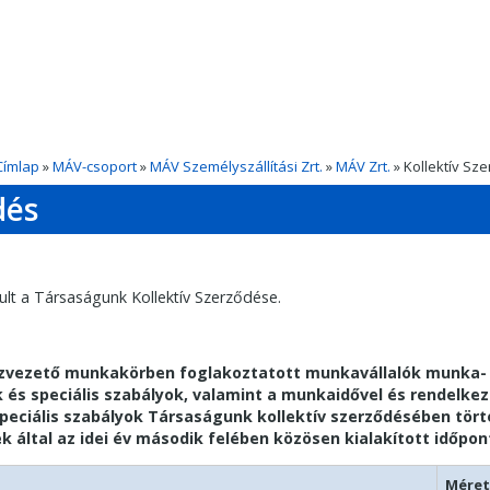
Címlap
»
MÁV-csoport
»
MÁV Személyszállítási Zrt.
»
MÁV Zrt.
» Kollektív Sz
dés
lt a Társaságunk Kollektív Szerződése.
szvezető munkakörben foglakoztatott munkavállalók munka- 
s speciális szabályok, valamint a munkaidővel és rendelkezé
eciális szabályok Társaságunk kollektív szerződésében törté
 által az idei év második felében közösen kialakított időpon
Méret