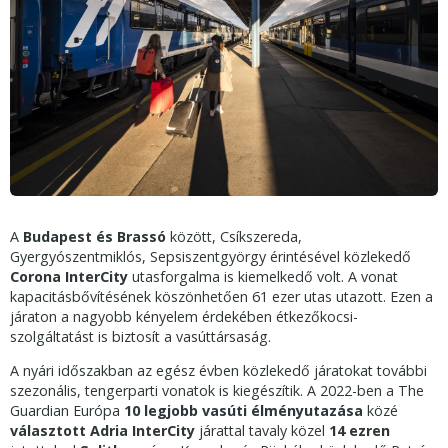
A
Budapest és Brassó
között, Csíkszereda,
Gyergyószentmiklós, Sepsiszentgyörgy érintésével közlekedő
Corona InterCity
utasforgalma is kiemelkedő volt. A vonat
kapacitásbővítésének köszönhetően 61 ezer utas utazott. Ezen a
járaton a nagyobb kényelem érdekében étkezőkocsi-
szolgáltatást is biztosít a vasúttársaság.
A nyári időszakban az egész évben közlekedő járatokat további
szezonális, tengerparti vonatok is kiegészítik. A 2022-ben a The
Guardian Európa
10 legjobb vasúti élményutazása
közé
választott Adria InterCity
járattal tavaly közel
14 ezren