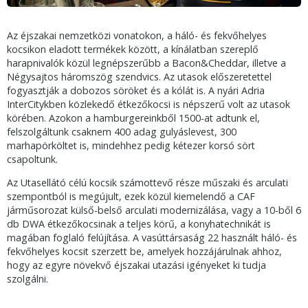
Az éjszakai nemzetközi vonatokon, a háló- és fekvőhelyes
kocsikon eladott termékek között, a kínálatban szereplő
harapnivalók közül legnépszerűbb a Bacon&Cheddar, illetve a
Négysajtos háromszög szendvics. Az utasok előszeretettel
fogyasztják a dobozos söröket és a kólát is. A nyári Adria
InterCitykben közlekedő étkezőkocsi is népszerű volt az utasok
körében. Azokon a hamburgereinkből 1500-at adtunk el,
felszolgáltunk csaknem 400 adag gulyáslevest, 300
marhapörköltet is, mindehhez pedig kétezer korsó sört
csapoltunk.
Az Utasellátó célú kocsik számottevő része műszaki és arculati
szempontból is megújult, ezek közül kiemelendő a CAF
járműsorozat külső-belső arculati modernizálása, vagy a 10-ből 6
db DWA étkezőkocsinak a teljes körű, a konyhatechnikát is
magában foglaló felújítása. A vasúttársaság 22 használt háló- és
fekvőhelyes kocsit szerzett be, amelyek hozzájárulnak ahhoz,
hogy az egyre növekvő éjszakai utazási igényeket ki tudja
szolgálni.