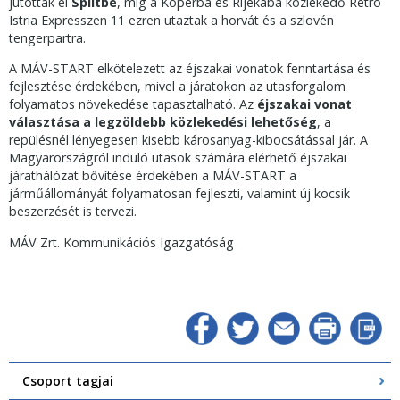
jutottak el
Splitbe
, míg a Koperba és Rijekába közlekedő Retró
Istria Expresszen 11 ezren utaztak a horvát és a szlovén
tengerpartra.
A MÁV-START elkötelezett az éjszakai vonatok fenntartása és
fejlesztése érdekében, mivel a járatokon az utasforgalom
folyamatos növekedése tapasztalható. Az
éjszakai vonat
választása a legzöldebb közlekedési lehetőség
, a
repülésnél lényegesen kisebb károsanyag-kibocsátással jár. A
Magyarországról induló utasok számára elérhető éjszakai
járathálózat bővítése érdekében a MÁV-START a
járműállományát folyamatosan fejleszti, valamint új kocsik
beszerzését is tervezi.
MÁV Zrt. Kommunikációs Igazgatóság
Csoport tagjai