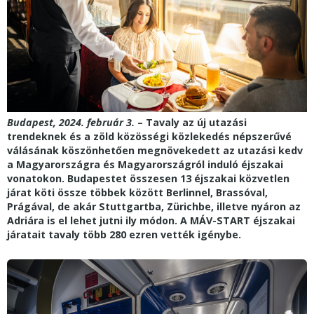
Budapest, 2024. február 3.
–
Tavaly az új utazási
trendeknek és a zöld közösségi közlekedés népszerűvé
válásának köszönhetően megnövekedett az utazási kedv
a Magyarországra és Magyarországról induló éjszakai
vonatokon. Budapestet összesen 13 éjszakai közvetlen
járat köti össze többek között Berlinnel, Brassóval,
Prágával, de akár Stuttgartba, Zürichbe, illetve nyáron az
Adriára is el lehet jutni ily módon. A MÁV-START éjszakai
járatait tavaly több 280 ezren vették igénybe.