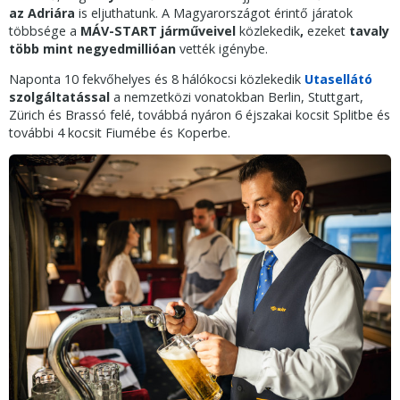
az Adriára
is eljuthatunk. A Magyarországot érintő járatok
többsége a
MÁV-START járműveivel
közlekedik
,
ezeket
tavaly
több mint negyedmillióan
vették igénybe.
Naponta 10 fekvőhelyes és 8 hálókocsi közlekedik
Utasellátó
szolgáltatással
a nemzetközi vonatokban Berlin, Stuttgart,
Zürich és Brassó felé, továbbá nyáron 6 éjszakai kocsit Splitbe és
további 4 kocsit Fiumébe és Koperbe.