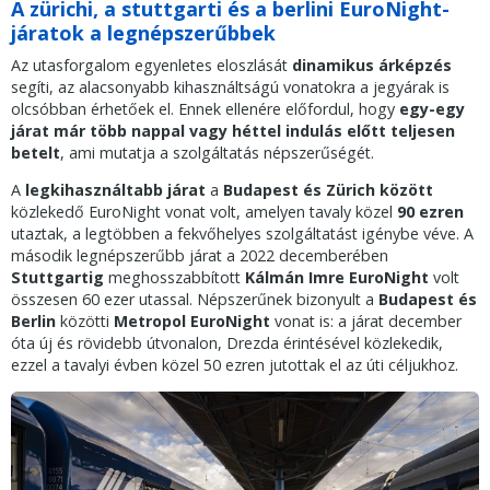
A zürichi, a stuttgarti és a berlini EuroNight-
járatok a legnépszerűbbek
Az utasforgalom egyenletes eloszlását
dinamikus árképzés
segíti, az alacsonyabb kihasználtságú vonatokra a jegyárak is
olcsóbban érhetőek el. Ennek ellenére előfordul, hogy
egy-egy
járat már több nappal vagy héttel indulás előtt teljesen
betelt
, ami mutatja a szolgáltatás népszerűségét.
A
legkihasználtabb járat
a
Budapest és Zürich között
közlekedő EuroNight vonat volt, amelyen tavaly közel
90 ezren
utaztak, a legtöbben a fekvőhelyes szolgáltatást igénybe véve. A
második legnépszerűbb járat a 2022 decemberében
Stuttgartig
meghosszabbított
Kálmán Imre EuroNight
volt
összesen 60 ezer utassal. Népszerűnek bizonyult a
Budapest és
Berlin
közötti
Metropol EuroNight
vonat is: a járat december
óta új és rövidebb útvonalon, Drezda érintésével közlekedik,
ezzel a tavalyi évben közel 50 ezren jutottak el az úti céljukhoz.