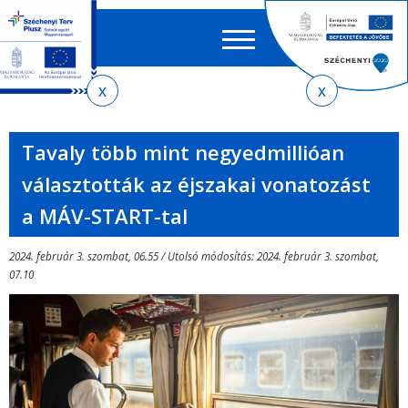
Keres
EN
HU
űrlap
Ker
Jelenlegi
Ugrás
Ugrás
Ugrás
az
a
az
hely
almenühöz
tartalomra
oldaltérképre
Tavaly több mint negyedmillióan
választották az éjszakai vonatozást
a MÁV-START-tal
2024. február 3. szombat, 06.55 / Utolsó módosítás: 2024. február 3. szombat,
07.10