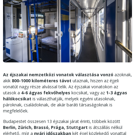
Az éjszakai nemzetközi vonatok választása vonzó
azoknak,
akik
800-1000 kilométeres távot
utaznak, hiszen az éjjeli
vonatút nagy része alvással telik. Az éjszakai vonatokon az
utasok a
4-6 ágyas fekvőhelyes
kocsikat, vagy az
1-3 ágyas
hálókocsikat
is választhatják, melyek egyéni utasoknak,
pároknak, családoknak, de akár baráti társaságoknak is
megfelelőek.
Budapestet összesen 13 éjszakai járat érinti, többek között
Berlin, Zürich, Brassó, Prága, Stuttgart
is átszállás nélkül
elérhető, míg a
nyári időszakban
két éjjel közlekedő vonattal