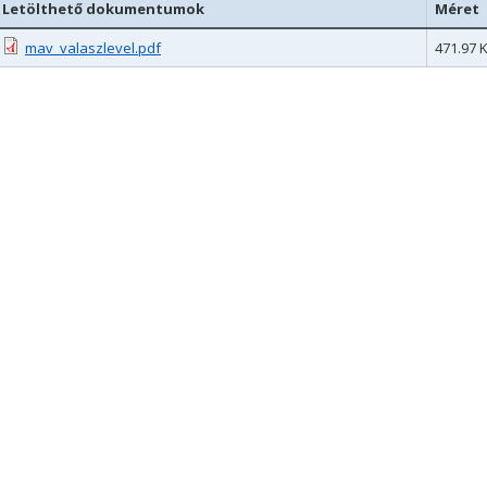
Letölthető dokumentumok
Méret
mav_valaszlevel.pdf
471.97 