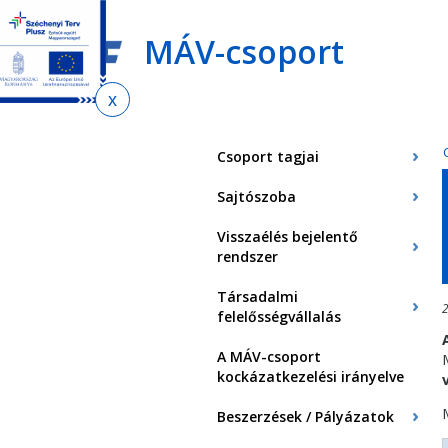
Ugrás
Ugrás
Ugrás
az
a
az
MÁV-csoport
almenühöz
tartalomra
oldaltérképre
Jelenlegi
hely
Csoport tagjai
Sajtószoba
Visszaélés bejelentő
rendszer
Társadalmi
2
felelősségvállalás
A MÁV-csoport
kockázatkezelési irányelve
Beszerzések / Pályázatok