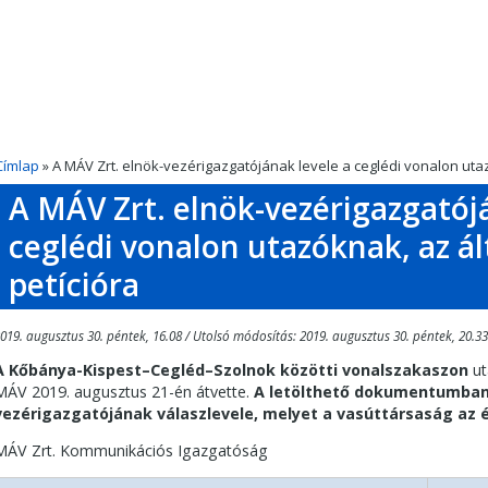
Címlap
» A MÁV Zrt. elnök-vezérigazgatójának levele a ceglédi vonalon utaz
A MÁV Zrt. elnök-vezérigazgatój
ceglédi vonalon utazóknak, az ál
petícióra
019. augusztus 30. péntek, 16.08 / Utolsó módosítás: 2019. augusztus 30. péntek, 20.33
A Kőbánya-Kispest–Cegléd–Szolnok közötti vonalszakaszon
ut
MÁV 2019. augusztus 21-én átvette.
A letölthető dokumentumban 
vezérigazgatójának válaszlevele, melyet a vasúttársaság az 
MÁV Zrt. Kommunikációs Igazgatóság