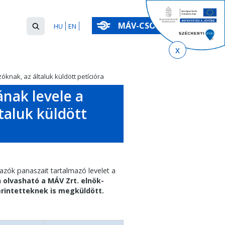
Keresés
MÁV-CSOPORT
HU
EN
űrlap
Keresés
óknak, az általuk küldött petícióra
ának levele a
taluk küldött
azók panaszait tartalmazó levelet a
olvasható a MÁV Zrt. elnök-
érintetteknek is megküldött.