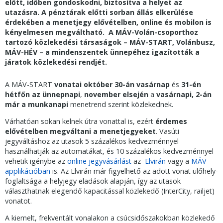
előtt, időben gondoskodni, biztosítva a helyet az
utazásra. A pénztárak előtti sorban állás elkerülése
érdekében a menetjegy elővételben, online és mobilon is
kényelmesen megváltható. A MÁV-Volán-csoporthoz
tartozó közlekedési társaságok – MÁV-START, Volánbusz,
MÁV-HÉV – a mindenszentek ünnepéhez igazították a
járatok közlekedési rendjét.
A MÁV-START
vonatai október 30-án vasárnap
és
31-én
hétfőn az ünnepnapi
,
november elsején
a
vasárnapi, 2-án
már a munkanapi
menetrend szerint közlekednek.
Várhatóan sokan kelnek útra vonattal is, ezért
érdemes
elővételben megváltani a menetjegyeket
. Vasúti
jegyváltáshoz az utasok 5 százalékos kedvezménnyel
használhatják az automatákat, és 10 százalékos kedvezménnyel
vehetik igénybe az
online jegyvásárlást
az
Elvirán
vagy a
MÁV
applikációban
is. Az Elvirán már figyelhető az adott vonat ülőhely-
foglaltsága a helyjegy eladások alapján, így az utasok
választhatnak elegendő kapacitással közlekedő (InterCity, railjet)
vonatot.
A kiemelt, frekventált vonalakon a csúcsidőszakokban közlekedő