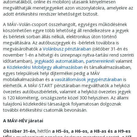
automatákból, online és mobilon) utasaink kényelmesen
megválthatják menetjegyeiket azon viszonylatokra, amelyekre az
adott értékesítési rendszer lehetőséget biztosít.
A MÁV–Volán-csoport összehangolt, egységes működésének
köszönhetően egyre több lehetőség áll rendelkezésre a jegyek
és bérletek sorban állás nélküli, elektronikus úton történő
megváltására. Az autóbuszjegyek és -bérletek továbbra is
megvásárolhatók a
Volánbusz pénztáraiban
(október 31-én és
november 1-én a hétvégi és ünnepnapi nyitva-tartási rend szerinti
időtartamban),
jegykiadó automatáiban
,
partnereinknél
valamint
a
Közlekedési Mobiljegy alkalmazásban
és társalkalmazásaiban,
egyes települések helyi díjtermékei pedig a MÁV
mobilalkalmazásban és a
vasútállomások jegypénztáraiban
is
elérhetők. A MÁV-START pénztáraiban megválthatók a helyközi
övezetes autóbuszbérletek, valamint a helyközi övezetes jegyek
is 120 kilométerig, országszerte közel 300 helyszínen. Az állami
tulajdonú közlekedési társaságok folyamatosan dolgoznak
további értékesítési csatornák bevonásán.
A MÁV-HÉV járatai
Október 31-én
,
hétfőn
a H5-ös, a H6-os, a H8-as és a H9-es