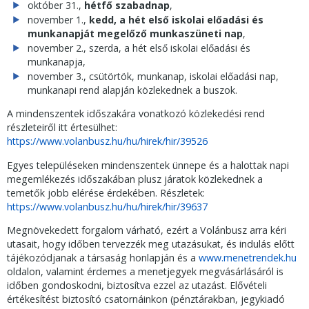
október 31.,
hétfő szabadnap
,
november 1.,
kedd, a hét első iskolai előadási és
munkanapját megelőző munkaszüneti nap
,
november 2., szerda, a hét első iskolai előadási és
munkanapja,
november 3., csütörtök, munkanap, iskolai előadási nap,
munkanapi rend alapján közlekednek a buszok.
A mindenszentek időszakára vonatkozó közlekedési rend
részleteiről itt értesülhet:
https://www.volanbusz.hu/hu/hirek/hir/39526
Egyes településeken mindenszentek ünnepe és a halottak napi
megemlékezés időszakában plusz járatok közlekednek a
temetők jobb elérése érdekében. Részletek:
https://www.volanbusz.hu/hu/hirek/hir/39637
Megnövekedett forgalom várható, ezért a Volánbusz arra kéri
utasait, hogy időben tervezzék meg utazásukat, és indulás előtt
tájékozódjanak a társaság honlapján és a
www.menetrendek.hu
oldalon, valamint érdemes a menetjegyek megvásárlásáról is
időben gondoskodni, biztosítva ezzel az utazást. Elővételi
értékesítést biztosító csatornáinkon (pénztárakban, jegykiadó