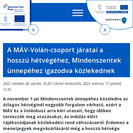
Keres
EN
HU
űrlap
Ker
Jelenlegi
Ugrás
Ugrás
Ugrás
az
a
az
hely
almenühöz
tartalomra
oldaltérképre
A MÁV-Volán-csoport járatai a
hosszú hétvégéhez, Mindenszentek
ünnepéhez igazodva közlekednek
2022. október 26. szerda, 10.20 / Utolsó módosítás: 2023. március 17. péntek,
13.55
A november 1-jei Mindenszentek ünnepéhez közeledve az
átlagos hétvéginél nagyobb forgalom várható, ezért a
MÁV és a Volánbusz arra kéri utasait, hogy időben
tervezzék meg utazásukat, és indulás előtt
tájékozódjanak közlekedési rend változásairól. Érdemes a
menetjegyek megvásárlásáról még a hosszú hétvége