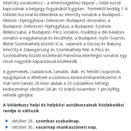
InterCity vonatokhoz – a lehetőségekhez képest – több kocsit
kapcsolnak a helyjegy-fogyásától függően. Péntektől keddig 1-4
többlet kocsival közlekednek az InterCity vonatok a Budapest–
Miskolc–Nyíregyháza–Debrecen–Budapest útvonalon, a
Budapest–Debrecen–Nyíregyháza, a Budapest–Szolnok–
Békéscsaba, a Budapest–Pécs vonalon, továbbá a dél-balatoni
vonalon a nagykanizsai és keszthelyi, a Budapest–Győr–Sopron,
illetve Szombathely közötti IC-k, valamint a Göcsej és Bakony
InterCity-k Zalaegerszeg és Szombathely felé. A Pécs és
Szombathely között közlekedő Pannónia InterRégió vonatok egy
része nagyobb kapacitással közlekedik.
A gyermekek, családosok, tanulók, diák- és felnőtt csoportok,
nyugdíjasok is élhetnek a szokásos kedvezményrendszerrel. A
már nem tanuló 26 éven aluliak a 33 százalékos hétvégi
kedvezményt október 28-án 10 órától november 1-jén éjfélig
vehetik igénybe.
A Volánbusz helyi és helyközi autóbuszainak közlekedési
rendje is változik
október 29.,
szombat szabadnap
,
október 30.,
vasárnap munkaszüneti nap
,