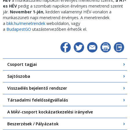
HÉV
a munkaszüneti napokon érvényes menetrend szerint,
a H7-
es HÉV
pedig a szombati napokon érvényes menetrend szerint
jár.
November 1-jén
, kedden valamennyi HÉV-vonalon a
munkaszüneti napi menetrend érvényes. A menetrendek
a
bkk.hu/menetrendek
weboldalon, vagy
a
BudapestGO
utazástervezőben érhetők el.
Csoport tagjai
Sajtószoba
Visszaélés bejelentő rendszer
Társadalmi felelősségvállalás
A MÁV-csoport kockázatkezelési irányelve
Beszerzések / Pályázatok