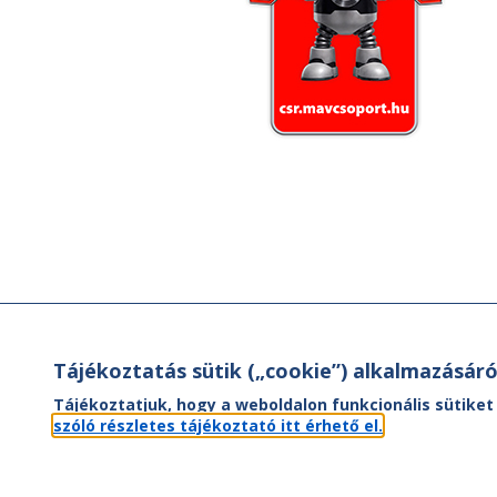
Tájékoztatás sütik („cookie”) alkalmazásáró
Tájékoztatjuk, hogy a weboldalon funkcionális sütiket
szóló részletes tájékoztató itt érhető el.