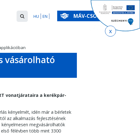
Keresés
MÁV-CSOPORT
HU
EN
űrlap
Keresés
 applikációban
is vásárolható
T vonatjárataira a kerékpár-
rlás kényelmét, idén már a bérletek
ól az alkalmazás fejlesztésének
k is kényelmesen megvásárolhatók
 első félévben több mint 3300