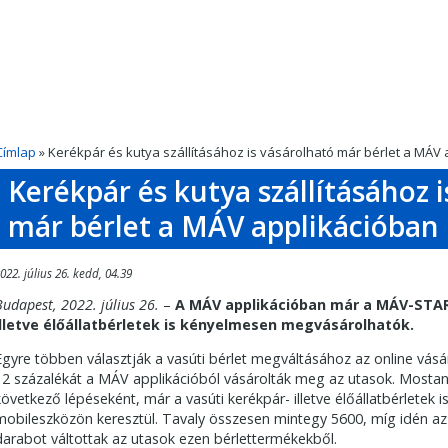
Címlap
» Kerékpár és kutya szállításához is vásárolható már bérlet a MÁV
Kerékpár és kutya szállításához 
már bérlet a MÁV applikációban
022. július 26. kedd, 04.39
Budapest, 2022. július 26.
–
A MÁV applikációban már a MÁV-STAR
illetve élőállatbérletek is kényelmesen megvásárolhatók.
Egyre többen választják a vasúti bérlet megváltásához az online vásá
12 százalékát a MÁV applikációból vásárolták meg az utasok. Mostant
következő lépéseként, már a vasúti kerékpár- illetve élőállatbérlete
mobileszközön keresztül. Tavaly összesen mintegy 5600, míg idén az
darabot váltottak az utasok ezen bérlettermékekből.