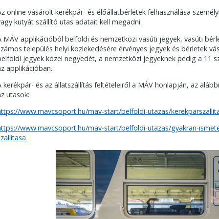
Az online vásárolt kerékpár- és élőállatbérletek felhasználása személy
vagy kutyát szállító utas adatait kell megadni.
A MÁV applikációból belföldi és nemzetközi vasúti jegyek, vasúti bérle
számos település helyi közlekedésére érvényes jegyek és bérletek vá
belföldi jegyek közel negyedét, a nemzetközi jegyeknek pedig a 11 s
az applikációban.
A kerékpár- és az állatszállítás feltételeiről a MÁV honlapján, az aláb
az utasok:
https://www.mavcsoport.hu/mav-start/belfoldi-utazas/kerekparszallit
https://www.mavcsoport.hu/mav-start/belfoldi-utazas/gyakran-ismete
zallitasa