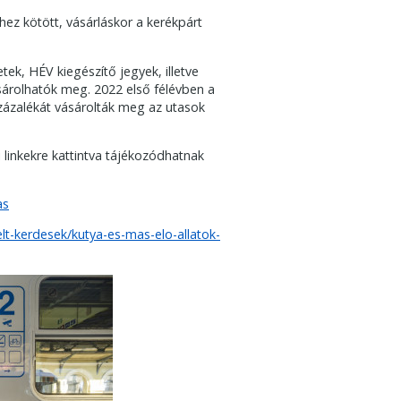
hez kötött, vásárláskor a kerékpárt
tek, HÉV kiegészítő jegyek, illetve
sárolhatók meg. 2022 első félévben a
zázalékát vásárolták meg az utasok
bi linkekre kattintva tájékozódhatnak
as
lt-kerdesek/kutya-es-mas-elo-allatok-