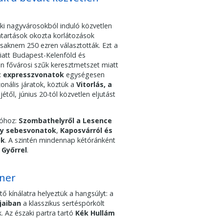
i nagyvárosokból induló közvetlen
ntartások okozta korlátozások
csaknem 250 ezren választották. Ezt a
miatt Budapest-Kelenföld és
en fővárosi szűk keresztmetszet miatt
rt expresszvonatok
egységesen
onális járatok, köztük a
Vitorlás, a
étől, június 20-tól közvetlen eljutást
tóhoz:
Szombathelyről a Lesence
y sebesvonatok
,
Kaposvárról és
ok
. A szintén mindennap kétóránként
e
Győrrel
.
rner
ő kínálatra helyeztük a hangsúlyt: a
jaiban
a klasszikus sertéspörkölt
k. Az északi partra tartó
Kék Hullám