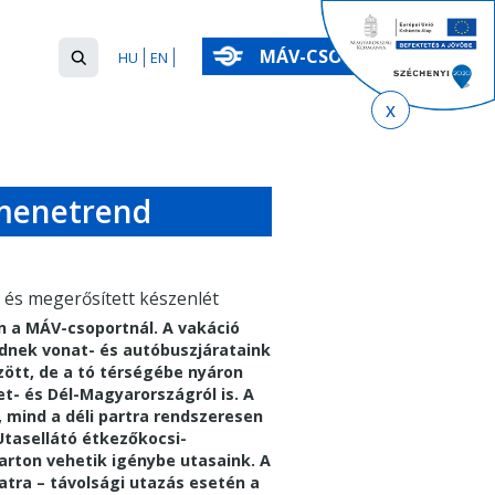
Keresés
MÁV-CSOPORT
HU
EN
űrlap
Keresés
 menetrend
s és megerősített készenlét
on a MÁV-csoportnál. A vakáció
ednek vonat- és autóbuszjárataink
zött, de a tó térségébe nyáron
let- és Dél-Magyarországról is.
A
 mind a déli partra rendszeresen
Utasellátó étkezőkocsi-
 parton vehetik igénybe utasaink.
A
atra – távolsági utazás esetén a