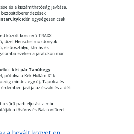
ése és a kiszámíthatóság javítása,
 biztosítóberendezések
InterCityk
idén egységesen csak
üred között korszerű TRAXX
ű, dízel Henschel mozdonyok
 elsőosztályú, klímás és
orgalomba ezeken a járatokon már
élkül:
két pár Tanúhegy
, pótolva a Kék Hullám IC-k
 pedig mindez egy új, Tapolca és
érdemben javítja az északi és a déli
 a sűrű parti eljutást a már
tálják a főváros és Balatonfüred
ak a bevált közvetlen