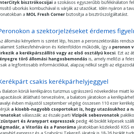
InterCityk bisztrókocsijai
a szokásos egyszerűbb büfékínálaton felü
frissítő uborkás kombuchával is várják az utazókat. Idén nyáron a ta
vonatokban a
MOL Fresh Corner
biztosítja a bisztrószolgáltatást.
Peronokon a szektorjelzéseket érdemes figyel
Az állomási kényelem is szintet lép, hiszen a peronszektorálás rends
valamint Székesfehérváron és Kelenföldön működik, így a
peronon v
érkezik a kerékpárszállító vagy az első osztályú kocsi
. Ezt az 
lényegre törő állomási hangosbemondás
is, amely mellőzi a fele
csak a legfontosabb információkkal, alapzaj nélkül segíti az eligazodá
Kerékpárt csakis kerékpárhelyjeggyel
A Balaton körüli kerékpáros turizmus ugrásszerű növekedése miatt kiem
kapacitások átlátható tervezésére, a balatoni járatokon a kerékpárhely
tavalyi évben májustól szeptember végéig összesen 110 ezer keréképá
kérjük
a kisebb-nagyobb csoportokat is, hogy utazásukhoz a
vonatokat
válasszák: az északi parti
Vízipók sebesvonatok
pakliko
Ezüstpart és Aranypart expresszek
pedig 46 biciklit képesek szállí
Jégmadár, a Vitorlás és a Panoráma
járatokban közlekedő KISS e
Aranyhíd expressz és a Szabolcsi Tekergő járatok is 18-26 biciklit tud