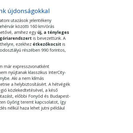
ünk újdonságokkal
alatoni utazások jelentékeny
ehérvár közötti 160 km/órás
ehetővé, amihez egy
új, a tényleges
egóriarendszert
is bevezettünk. A
zthelyre, ezekhez
étkezőkocsit
is
dosztályú részében 990 forintos,
ám már expresszvonatként
nem nyújtanak klasszikus InterCity-
nybe. Aki a nem klímás
etnie a helybiztosításért. A hétvégék
ió közlekedtetésével, a késő
autazást, előbbi Fonyód és Budapest-
en Győrig teremt kapcsolatot, így
és nélkül haza lehet jutni például