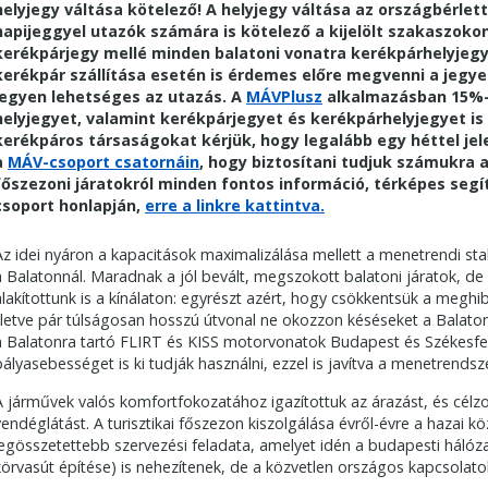
helyjegy váltása kötelező! A helyjegy váltása az országbérle
napijeggyel utazók számára is kötelező a kijelölt szakaszokon.
kerékpárjegy mellé minden balatoni vonatra kerékpárhelyjegy 
kerékpár szállítása esetén is érdemes előre megvenni a jegye
legyen lehetséges az utazás.
A
MÁVPlusz
alkalmazásban 15%-k
helyjegyet, valamint kerékpárjegyet és kerékpárhelyjegyet is
kerékpáros társaságokat kérjük, hogy legalább egy héttel je
a
MÁV-csoport csatornáin
, hogy biztosítani tudjuk számukra 
főszezoni járatokról minden fontos információ, térképes segí
csoport honlapján,
erre a linkre kattintva.
Az idei nyáron a kapacitások maximalizálása mellett a menetrendi stabi
a Balatonnál. Maradnak a jól bevált, megszokott balatoni járatok, de 
alakítottunk is a kínálaton: egyrészt azért, hogy csökkentsük a megh
illetve pár túlságosan hosszú útvonal ne okozzon késéseket a Balaton
a Balatonra tartó FLIRT és KISS motorvonatok Budapest és Székesfe
pályasebességet is ki tudják használni, ezzel is javítva a menetrends
A járművek valós komfortfokozatához igazítottuk az árazást, és célzot
vendéglátást. A turisztikai főszezon kiszolgálása évről-évre a hazai 
legösszetettebb szervezési feladata, amelyet idén a budapesti hálóza
körvasút építése) is nehezítenek, de a közvetlen országos kapcsola