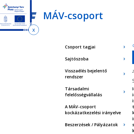
Ugrás
Ugrás
Ugrás
az
a
az
MÁV-csoport
almenühöz
tartalomra
oldaltérképre
Jelenlegi
hely
Csoport tagjai
Sajtószoba
Visszaélés bejelentő
2
rendszer
Társadalmi
felelősségvállalás
A MÁV-csoport
kockázatkezelési irányelve
Beszerzések / Pályázatok