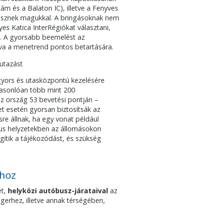
lám és a Balaton IC), illetve a Fenyves
visznek magukkal. A bringásoknak nem
es Katica InterRégiókat választani,
uk. A gyorsabb beemelést az
va a menetrend pontos betartására.
utazást
 gyors és utasközpontú kezelésére
 hasonlóan több mint 200
z ország 53 bevetési pontján –
et esetén gyorsan biztosítsák az
re állnak, ha egy vonat például
tikus helyzetekben az állomásokon
gítik a tájékozódást, és szükség
nhoz
ét,
helyközi autóbusz-járataival
az
ngerhez, illetve annak térségében,