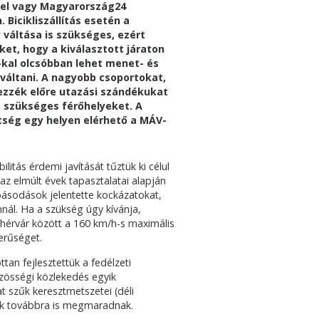
ttel vagy Magyarország24
 Bicikliszállítás esetén a
váltása is szükséges, ezért
ket, hogy a kiválasztott járaton
al olcsóbban lehet menet- és
 váltani. A nagyobb csoportokat,
lezzék előre utazási szándékukat
a szükséges férőhelyeket.
A
tség egy helyen elérhető a MÁV-
litás érdemi javítását tűztük ki célul
az elmúlt évek tapasztalatai alapján
ibásodások jelentette kockázatokat,
nál. Ha a szükség úgy kívánja,
hérvár között a 160 km/h-s maximális
zerűséget.
tan fejlesztettük a fedélzeti
közösségi közlekedés egyik
t szűk keresztmetszetei (déli
tok továbbra is megmaradnak.