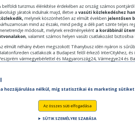
A belföldi turizmus élénkítése érdekében az ország számos pontjáról k
távolsági járatok indulnak majd, illetve a
vasúti közlekedéshez han
közlekedik,
melynek köszönhetően az elmúlt években
jelentősen b
párhuzamosan mind az északi, mind pedig a déli part szinte teljes re
menetrendje módosult, melynek eredményeként
a korábbinál üte
útvonalakon
, valamint számos helyen vasúti csatlakozást biztosítv
Az elmúlt néhány évben megszokott Tihanybusz idén nyáron is sűrűbb
Balatonfüreden csatlakozik a Budapest felől érkező InterCitykhez, és
Veszprém vármegyebérlettel és Magyarország24, Vármegye24 és Bala
l
 a hozzájárulása nélkül, míg statisztikai és marketing sütik
Az összes süti elfogadása
SÜTIK SZEMÉLYRE SZABÁSA