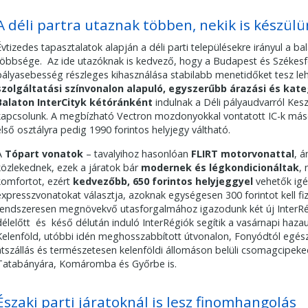
A déli partra utaznak többen, nekik is készül
Évtizedes tapasztalatok alapján a déli parti településekre irányul a b
többsége. Az ide utazóknak is kedvező, hogy a Budapest és Székesf
pályasebesség részleges kihasználása stabilabb menetidőket tesz l
szolgáltatási színvonalon alapuló, egyszerűbb árazási és kat
Balaton InterCityk kétóránként
indulnak a Déli pályaudvarról Kes
kapcsolunk. A megbízható Vectron mozdonyokkal vontatott IC-k máso
első osztályra pedig 1990 forintos helyjegy váltható.
A
Tópart vonatok
– tavalyihoz hasonlóan
FLIRT motorvonattal
, 
közlekednek, ezek a járatok bár
modernek és légkondicionáltak
, 
komfortot, ezért
kedvezőbb, 650 forintos helyjeggyel
vehetők igé
expresszvonatokat választja, azoknak egységesen 300 forintot kell fiz
rendszeresen megnövekvő utasforgalmához igazodunk két új InterRég
délelőtt és késő délután induló InterRégiók segítik a vasárnapi haz
Kelenföld, utóbbi idén meghosszabbított útvonalon, Fonyódtól egész
átszállás és természetesen kelenföldi állomáson belüli csomagcipeked
Tatabányára, Komáromba és Győrbe is.
Északi parti járatoknál is lesz finomhangolás