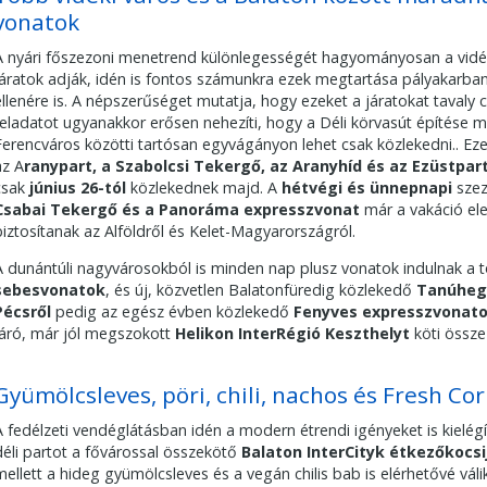
vonatok
A nyári főszezoni menetrend különlegességét hagyományosan a vidék
járatok adják, idén is fontos számunkra ezek megtartása pályakarba
ellenére is. A népszerűséget mutatja, hogy ezeket a járatokat tavaly 
feladatot ugyanakkor erősen nehezíti, hogy a Déli körvasút építése 
Ferencváros közötti tartósan egyvágányon lehet csak közlekedni.. Ez
az A
ranypart, a Szabolcsi Tekergő, az Aranyhíd és az Ezüstpa
csak
június 26-tól
közlekednek majd. A
hétvégi és ünnepnapi
szez
Csabai Tekergő és a Panoráma expresszvonat
már a vakáció elej
biztosítanak az Alföldről és Kelet-Magyarországról.
A dunántúli nagyvárosokból is minden nap plusz vonatok indulnak a 
sebesvonatok
, és új, közvetlen Balatonfüredig közlekedő
Tanúheg
Pécsről
pedig az egész évben közlekedő
Fenyves expresszvonat
járó, már jól megszokott
Helikon InterRégió Keszthelyt
köti össz
Gyümölcsleves, pöri, chili, nachos és Fresh Co
A fedélzeti vendéglátásban idén a modern étrendi igényeket is kielégít
déli partot a fővárossal összekötő
Balaton InterCityk étkezőkocsi
mellett a hideg gyümölcsleves és a vegán chilis bab is elérhetővé váli