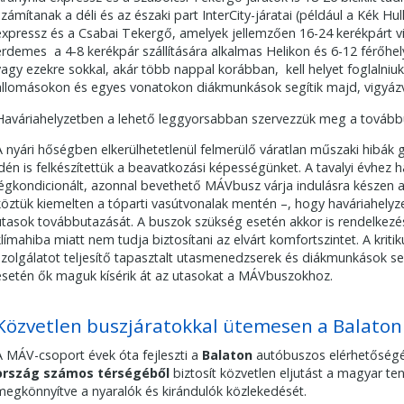
számítanak a déli és az északi part InterCity-járatai (például a Kék Hul
expressz és a Csabai Tekergő, amelyek jellemzően 16-24 kerékpárt 
érdemes a 4-8 kerékpár szállítására alkalmas Helikon és 6-12 férőhely
vagy ezekre sokkal, akár több nappal korábban, kell helyet foglalni
állomásokon és egyes vonatokon diákmunkások segítik majd, vigyáz
Haváriahelyzetben a lehető leggyorsabban szervezzük meg a tovább
A nyári hőségben elkerülhetetlenül felmerülő váratlan műszaki hibák
idén is felkészítettük a beavatkozási képességünket. A tavalyi évhez
légkondicionált, azonnal bevethető MÁVbusz várja indulásra készen a
köztük kiemelten a tóparti vasútvonalak mentén –, hogy haváriahelyz
utasok továbbutazását. A buszok szükség esetén akkor is rendelkezés
klímahiba miatt nem tudja biztosítani az elvárt komfortszintet. A kri
szolgálatot teljesítő tapasztalt utasmenedzserek és diákmunkások se
esetén ők maguk kísérik át az utasokat a MÁVbuszokhoz.
Közvetlen buszjáratokkal ütemesen a Balato
A MÁV-csoport évek óta fejleszti a
Balaton
autóbuszos elérhetőség
ország számos térségéből
biztosít közvetlen eljutást a magyar te
megkönnyítve a nyaralók és kirándulók közlekedését.