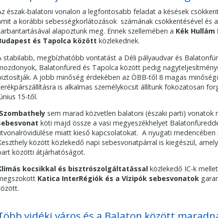
Az észak-balatoni vonalon a legfontosabb feladat a késések csökkent
amit a korábbi sebességkorlátozások számának csökkentésével és a
karbantartásával alapoztunk meg. Ennek szellemében a
Kék Hullám 
Budapest és Tapolca között
közlekednek.
A stabilabb, megbízhatóbb vontatást a Déli pályaudvar és Balatonf
mozdonyok, Balatonfüred és Tapolca között pedig nagyteljesítmény
biztosítják. A jobb minőség érdekében az ÖBB-től 8 magas minőségű,
kerékpárszállításra is alkalmas személykocsit állítunk fokozatosan f
únius 15-től.
Szombathely
sem marad közvetlen balatoni (északi parti) vonatok n
sebesvonat
köti majd össze a vasi megyeszékhelyet Balatonfüreddel
útvonalrövidülése miatt kieső kapcsolatokat. A nyugati medencében
Keszthely között közlekedő napi sebesvonatpárral is kiegészül, amely 
part közötti átjárhatóságot.
Klímás kocsikkal és bisztrószolgáltatással
közlekedő IC-k mellett
megszokott
Katica InterRégiók és a Vízipók sebesvonatok
garan
között.
Több vidéki város és a Balaton között maradn