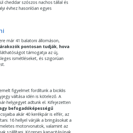
l cheddar szószos nachos tállal és
valyi évhez hasonlóan egyes
ni
zere már 41 balatoni állomáson,
árakozók pontosan tudják
,
hova
átláthatóságot támogatja az új,
sleges ismétléseket, és szigorúan
st.
elt figyelmet fordítunk a biciklis
jegy váltása idén is kötelező. A
r-helyjegyet adtunk el. Kifejezetten
 nagy befogadóképességű
csijaiba akár 40 kerékpár is elfér, az
tani. 16 hellyel várják a bringásokat a
meletes motorvonatok, valamint az
nak szállítani. Közepes kapacitásúnak