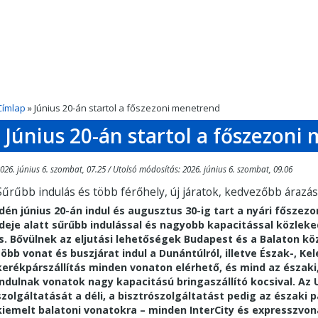
Címlap
» Június 20-án startol a főszezoni menetrend
Június 20-án startol a főszezoni
026. június 6. szombat, 07.25 / Utolsó módosítás: 2026. június 6. szombat, 09.06
Sűrűbb indulás és több férőhely, új járatok, kedvezőbb árazá
Idén június 20-án indul és augusztus 30-ig tart a nyári főszez
ideje alatt sűrűbb indulással és nagyobb kapacitással közlek
is. Bővülnek az eljutási lehetőségek Budapest és a Balaton kö
több vonat és buszjárat indul a Dunántúlról, illetve Észak-, Ke
kerékpárszállítás minden vonaton elérhető, és mind az északi,
indulnak vonatok nagy kapacitású bringaszállító kocsival. Az 
szolgáltatását a déli, a bisztrószolgáltatást pedig az északi
kiemelt balatoni vonatokra – minden InterCity és expresszvon