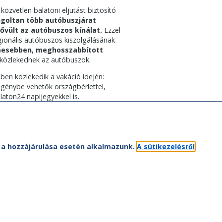
özvetlen balatoni eljutást biztosító
goltan több autóbuszjárat
ővült az autóbuszos kínálat.
Ezzel
gionális autóbuszos kiszolgálásának
mesebben,
meghosszabbított
a közlekednek az autóbuszok.
en közlekedik a vakáció idején:
 igénybe vehetők országbérlettel,
ton24 napijegyekkel is.
et a hozzájárulása esetén alkalmazunk.
A sütikezelésről