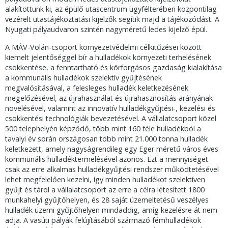
alakítottunk ki, az épülő utascentrum ügyfélterében központilag
vezérelt utastájékoztatási kijelzők segítik majd a tájékozódást. A
Nyugati pályaudvaron szintén nagyméretű ledes kijelző épül.
A MÁV-Volán-csoport környezetvédelmi célkitűzései között
kiemelt jelentőséggel bír a hulladékok környezeti terhelésének
csökkentése, a fenntartható és körforgásos gazdaság kialakítása
a kommunális hulladékok szelektív gyűjtésének
megvalósításával, a felesleges hulladék keletkezésének
megelőzésével, az újrahasználat és újrahasznosítás arányának
növelésével, valamint az innovatív hulladékgyűjtési-, kezelési és
csökkentési technológiák bevezetésével. A vállalatcsoport közel
500 telephelyén képződő, több mint 160 féle hulladékból a
tavalyi év során országosan több mint 21.000 tonna hulladék
keletkezett, amely nagyságrendileg egy Eger méretű város éves
kommunális hulladéktermelésével azonos. Ezt a mennyiséget
csak az erre alkalmas hulladékgyűjtési rendszer működtetésével
lehet megfelelően kezelni, így minden hulladékot szelektíven
gyűjt és tárol a vállalatcsoport az erre a célra létesített 1800
munkahelyi gyűjtőhelyen, és 28 saját üzemeltetésű veszélyes
hulladék üzemi gyűjtőhelyen mindaddig, amíg kezelésre át nem
adja. A vasúti pályák felújításából származó fémhulladékok