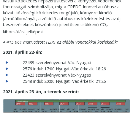
vasúti közlekedés népszerűsítésével a környezet védelmének
fontosságát szimbolizálja, míg a CREDO Innovel autóbusz a
közúti közösségi közlekedés megújuló, környezetkímélő
járműállományát, a zöldülő autóbuszos közlekedést és az új
beszerzéseknek köszönhető jelentősen csökkenő CO
-
2
kibocsátást jelképezi.
A 415 061 matricázott FLIRT az alábbi vonatokkal közlekedik:
2021. április 22-én:
22439 szerelvényvonat Vác-Nyugati
2576 indul: 17:00 Nyugati-Vác érkezik: 18:26
22423 szerelvényvonat Vác-Nyugati
2548 indul: 20:00 Nyugati-Vác érkezik: 21:26
2021. április 23-án, a tervek szerint
: