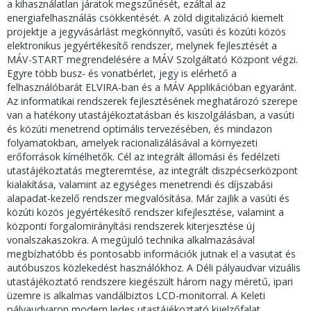
a kihasználatlan járatok megszűnését, ezáltal az
energiafelhasználás csökkentését. A zöld digitalizáció kiemelt
projektje a jegyvásárlást megkönnyítő, vasúti és közúti közös
elektronikus jegyértékesítő rendszer, melynek fejlesztését a
MÁV-START megrendelésére a MÁV Szolgáltató Központ végzi.
Egyre több busz- és vonatbérlet, jegy is elérhető a
felhasználóbarát ELVIRA-ban és a MÁV Applikációban egyaránt.
Az informatikai rendszerek fejlesztésének meghatározó szerepe
van a hatékony utastájékoztatásban és kiszolgálásban, a vasúti
és közúti menetrend optimális tervezésében, és mindazon
folyamatokban, amelyek racionalizálásával a környezeti
erőforrások kímélhetők. Cél az integrált állomási és fedélzeti
utastájékoztatás megteremtése, az integrált diszpécserközpont
kialakítása, valamint az egységes menetrendi és díjszabási
alapadat-kezelő rendszer megvalósítása. Már zajlik a vasúti és
közúti közös jegyértékesítő rendszer kifejlesztése, valamint a
központi forgalomirányítási rendszerek kiterjesztése új
vonalszakaszokra. A megújuló technika alkalmazásával
megbízhatóbb és pontosabb információk jutnak el a vasutat és
autóbuszos közlekedést használókhoz. A Déli pályaudvar vizuális
utastájékoztató rendszere kiegészült három nagy méretű, ipari
üzemre is alkalmas vandálbiztos LCD-monitorral. A Keleti
pályaudvaron modern ledes utastájékoztató kijelzőfalat