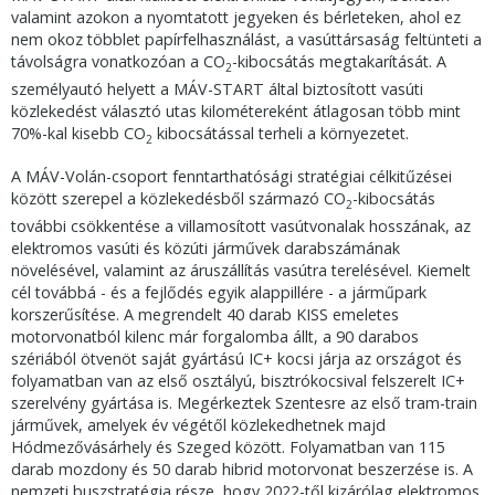
valamint azokon a nyomtatott jegyeken és bérleteken, ahol ez
nem okoz többlet papírfelhasználást, a vasúttársaság feltünteti a
távolságra vonatkozóan a CO
-kibocsátás megtakarítását. A
2
személyautó helyett a MÁV-START által biztosított vasúti
közlekedést választó utas kilométereként átlagosan több mint
70%-kal kisebb CO
kibocsátással terheli a környezetet.
2
A MÁV-Volán-csoport fenntarthatósági stratégiai célkitűzései
között szerepel a közlekedésből származó CO
-kibocsátás
2
további csökkentése a villamosított vasútvonalak hosszának, az
elektromos vasúti és közúti járművek darabszámának
növelésével, valamint az áruszállítás vasútra terelésével. Kiemelt
cél továbbá - és a fejlődés egyik alappillére - a járműpark
korszerűsítése. A megrendelt 40 darab KISS emeletes
motorvonatból kilenc már forgalomba állt, a 90 darabos
szériából ötvenöt saját gyártású IC+ kocsi járja az országot és
folyamatban van az első osztályú, bisztrókocsival felszerelt IC+
szerelvény gyártása is. Megérkeztek Szentesre az első tram-train
járművek, amelyek év végétől közlekedhetnek majd
Hódmezővásárhely és Szeged között. Folyamatban van 115
darab mozdony és 50 darab hibrid motorvonat beszerzése is. A
nemzeti buszstratégia része, hogy 2022-től kizárólag elektromos