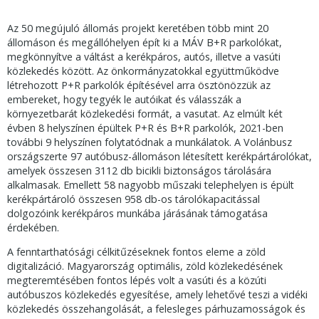
Az 50 megújuló állomás projekt keretében több mint 20
állomáson és megállóhelyen épít ki a MÁV B+R parkolókat,
megkönnyítve a váltást a kerékpáros, autós, illetve a vasúti
közlekedés között. Az önkormányzatokkal együttműködve
létrehozott P+R parkolók építésével arra ösztönözzük az
embereket, hogy tegyék le autóikat és válasszák a
környezetbarát közlekedési formát, a vasutat. Az elmúlt két
évben 8 helyszínen épültek P+R és B+R parkolók, 2021-ben
további 9 helyszínen folytatódnak a munkálatok. A Volánbusz
országszerte 97 autóbusz-állomáson létesített kerékpártárolókat,
amelyek összesen 3112 db bicikli biztonságos tárolására
alkalmasak. Emellett 58 nagyobb műszaki telephelyen is épült
kerékpártároló összesen 958 db-os tárolókapacitással
dolgozóink kerékpáros munkába járásának támogatása
érdekében.
A fenntarthatósági célkitűzéseknek fontos eleme a zöld
digitalizáció. Magyarország optimális, zöld közlekedésének
megteremtésében fontos lépés volt a vasúti és a közúti
autóbuszos közlekedés egyesítése, amely lehetővé teszi a vidéki
közlekedés összehangolását, a felesleges párhuzamosságok és