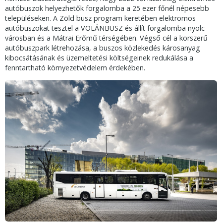
autóbuszok helyezhetők forgalomba a 25 ezer főnél népesebb
településeken. A Zöld busz program keretében elektromos
autóbuszokat tesztel a VOLÁNBUSZ és állít forgalomba nyolc
városban és a Mátrai Erőmű térségében. Végső cél a korszerű
autóbuszpark létrehozása, a buszos közlekedés károsanyag
kibocsátásának és üzemeltetési költségeinek redukálása a
fenntartható környezetvédelem érdekében.