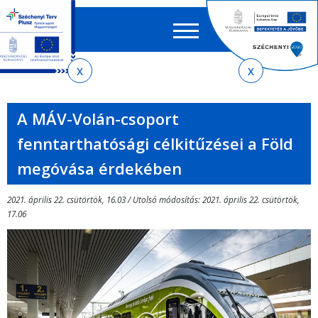
Keres
EN
HU
űrlap
Ker
Jelenlegi
Ugrás
Ugrás
Ugrás
az
a
az
hely
almenühöz
tartalomra
oldaltérképre
A MÁV-Volán-csoport
fenntarthatósági célkitűzései a Föld
megóvása érdekében
2021. április 22. csütörtök, 16.03 / Utolsó módosítás: 2021. április 22. csütörtök,
17.06