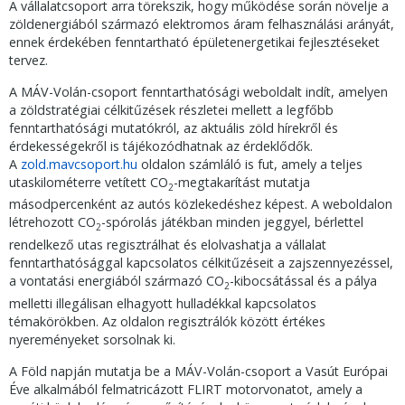
A vállalatcsoport arra törekszik, hogy működése során növelje a
zöldenergiából származó elektromos áram felhasználási arányát,
ennek érdekében fenntartható épületenergetikai fejlesztéseket
tervez.
A MÁV-Volán-csoport fenntarthatósági weboldalt indít, amelyen
a zöldstratégiai célkitűzések részletei mellett a legfőbb
fenntarthatósági mutatókról, az aktuális zöld hírekről és
érdekességekről is tájékozódhatnak az érdeklődők.
A
zold.mavcsoport.hu
oldalon számláló is fut, amely a teljes
utaskilométerre vetített CO
-megtakarítást mutatja
2
másodpercenként az autós közlekedéshez képest. A weboldalon
létrehozott CO
-spórolás játékban minden jeggyel, bérlettel
2
rendelkező utas regisztrálhat és elolvashatja a vállalat
fenntarthatósággal kapcsolatos célkitűzéseit a zajszennyezéssel,
a vontatási energiából származó CO
-kibocsátással és a pálya
2
melletti illegálisan elhagyott hulladékkal kapcsolatos
témakörökben. Az oldalon regisztrálók között értékes
nyereményeket sorsolnak ki.
A Föld napján mutatja be a MÁV-Volán-csoport a Vasút Európai
Éve alkalmából felmatricázott FLIRT motorvonatot, amely a