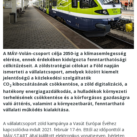
A MÁV-Volán-csoport célja 2050-ig a klímasemlegesség
elérése, ennek érdekében kidolgozta fenntarthatósági
célkitűzéseit. A zöldstratégiai célokat a Föld napján
ismerteti a vállalatcsoport, amelyek között kiemelt
jelentőségű a közlekedési szolgáltatók
CO
kibocsátásának csökkentése, a zöld digitalizáció, a
2
hatékony energiagazdálkodás, a hulladékok környezeti
terhelésének csökkentése és a körforgásos gazdaságra
való áttérés, valamint a környezetbarát, fenntartható
vállalati működés kialakítása.
A vállalatcsoport zöld kampánya a Vasút Európai Évéhez
kapcsolódva indult 2021. február 17-én. Ettől az időponttól a
MÁV-START által kiállított elektronikus vonatjegyen, bérleten