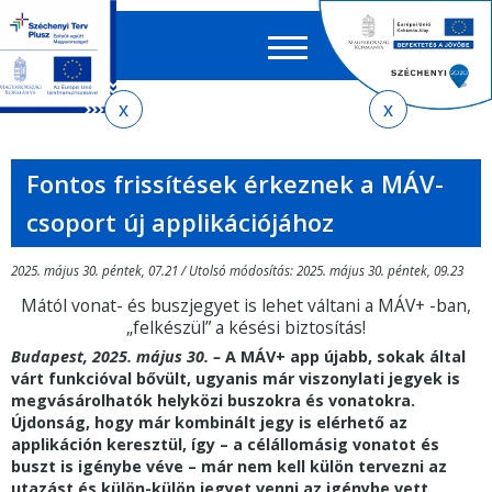
Keres
EN
HU
űrlap
Ker
Jelenlegi
Ugrás
Ugrás
Ugrás
az
a
az
hely
almenühöz
tartalomra
oldaltérképre
Fontos frissítések érkeznek a MÁV-
csoport új applikációjához
2025. május 30. péntek, 07.21 / Utolsó módosítás: 2025. május 30. péntek, 09.23
Mától vonat- és buszjegyet is lehet váltani a MÁV+ -ban,
„felkészül” a késési biztosítás!
Budapest, 2025. május 30. –
A MÁV+ app újabb, sokak által
várt funkcióval bővült, ugyanis már viszonylati jegyek is
megvásárolhatók helyközi buszokra és vonatokra.
Újdonság, hogy már kombinált jegy is elérhető az
applikáción keresztül, így – a célállomásig vonatot és
buszt is igénybe véve – már nem kell külön tervezni az
utazást és külön-külön jegyet venni az igénybe vett