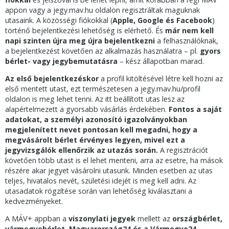
appon vagy a jegy.mav.hu oldalon regisztráltak maguknak
utasaink. A közösségi fiókokkal (
Apple, Google és Facebook
)
történő bejelentkezési lehetőség is elérhető. És
már nem kell
napi szinten újra meg újra bejelentkezni
a felhasználóknak,
a bejelentkezést követően az alkalmazás használatra – pl.
gyors
bérlet- vagy jegybemutatásra
– kész állapotban marad.
Az első bejelentkezéskor
a profil kitöltésével létre kell hozni az
első mentett utast, ezt természetesen a jegy.mav.hu/profil
oldalon is meg lehet tenni. Az itt beállított utas lesz az
alapértelmezett a gyorsabb vásárlás érdekében.
Fontos a saját
adatokat, a személyi azonosító igazolványokban
megjelenített nevet pontosan kell megadni, hogy a
megvásárolt bérlet érvényes legyen, mivel ezt a
jegyvizsgálók ellenőrzik az utazás során.
A regisztrációt
követően több utast is el lehet menteni, arra az esetre, ha mások
részére akar jegyet vásárolni utasunk. Minden esetben az utas
teljes, hivatalos nevét, születési idejét is meg kell adni. Az
utasadatok rögzítése során van lehetőség kiválasztani a
kedvezményeket.
A MÁV+ appban a
viszonylati jegyek
mellett az
országbérlet,
vármegyebérlet, Magyarország24 és a Vármegye24