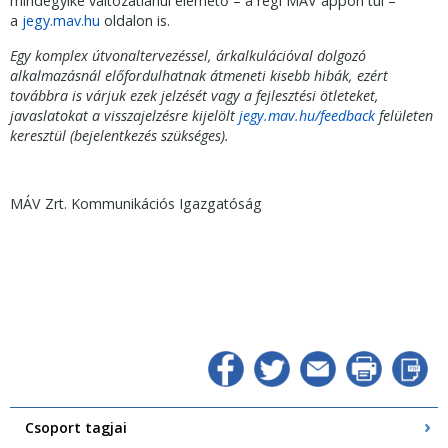
mindegyike változatlanul elérhető – a régi MÁV appon túl –
a
jegy.mav.hu
oldalon is.
Egy komplex útvonaltervezéssel, árkalkulációval dolgozó
alkalmazásnál előfordulhatnak átmeneti kisebb hibák, ezért
továbbra is várjuk ezek jelzését vagy a fejlesztési ötleteket,
javaslatokat a visszajelzésre kijelölt
jegy.mav.hu/feedback
felületen
keresztül (bejelentkezés szükséges).
MÁV Zrt. Kommunikációs Igazgatóság
Csoport tagjai