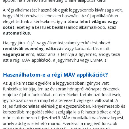
appon, ha a telefon átmenetileg offline állapotba kerül.
A régi alkalmazást használók egyik leggyakoribb kívánsága volt,
hogy sötét témával is lehessen használni. Az új applikációban
eleget tettünk a kéréseknek, így a
téma lehet világos vagy
sötét,
esetleg a készülék beállításaihoz alkalmazkodó, azaz
automatikus.
Ha egy járat útját vagy állomást valamilyen késést okozó
rendkívüli esemény, változás
vagy karbantartás miatti
vágányzár
érint, akkor arra is felhívja a figyelmet, ahogy teszi
azt a régi MÁV applikáció, a jegy.mav.hu vagy EMMA is.
Használhatom-e a régi MÁV applikációt?
Az új alkalmazás egyelőre a leggyakrabban igénybe vett
funkciókat kínálja, ám az év során hónapról-hónapra érkeznek
majd az újabb funkciókat, díjtermékeket tartalmazó frissítések,
így fokozatosan éri majd el a tervezett végleges változatát. A
teljes funkcionalitás eléréséig is egyszerűbben, kényelmesebb és
korszerűbb megoldásokkal szolgálja ki a felhasználókat a régi,
már csak nehezen fejleszthető MÁV mobilalkalmazáshoz képest,
amely addig is elérhető marad. Ezenkívül a meglévő funkciók