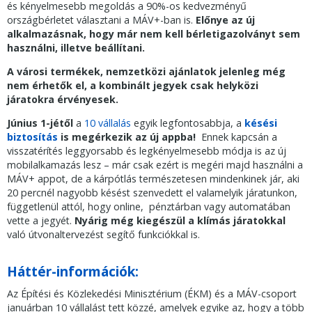
és kényelmesebb megoldás a 90%-os kedvezményű
országbérletet választani a MÁV+-ban is.
Előnye az új
alkalmazásnak, hogy már nem kell bérletigazolványt sem
használni, illetve beállítani.
A városi termékek, nemzetközi ajánlatok
jelenleg még
nem érhetők el, a kombinált jegyek csak helyközi
járatokra érvényesek.
Június 1-jétől
a
10 vállalás
egyik legfontosabbja, a
késési
biztosítás
is megérkezik az új appba!
Ennek kapcsán a
visszatérítés leggyorsabb és legkényelmesebb módja is az új
mobilalkamazás lesz – már csak ezért is megéri majd használni a
MÁV+ appot, de a kárpótlás természetesen mindenkinek jár, aki
20 percnél nagyobb késést szenvedett el valamelyik járatunkon,
függetlenül attól, hogy online, pénztárban vagy automatában
vette a jegyét.
Nyárig még kiegészül a klímás járatokkal
való útvonaltervezést segítő funkciókkal is.
Háttér-információk:
Az Építési és Közlekedési Minisztérium (ÉKM) és a MÁV-csoport
januárban 10 vállalást tett közzé, amelyek egyike az, hogy a több