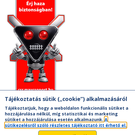
Tájékoztatás sütik („cookie”) alkalmazásáról
Tájékoztatjuk, hogy a weboldalon funkcionális sütiket a
hozzájárulása nélkül, míg statisztikai és marketing
sütiket a hozzájárulása esetén alkalmazunk.
A
sütikezelésről szóló részletes tájékoztató itt érhető el.