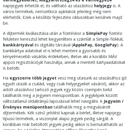
napijegyek érhetők el, és váltható az utazáshoz
helyjegy
is. A
városi termékek, nemzetközi ajánlatok jelenleg még nem
elérhetők. Ezek a későbbi fejlesztési ciklusokban kerülnek majd
be.
A díjtermék kiválasztása után a fizetéskor a
SimplePay
fizetési
felületen keresztül lehet kiegyenlíteni a számlát a Simple-fiókkal,
bankkártyával
és digitális tárcával (
ApplePay, GooglePay
). A
bankkártya adatokat el is lehet menteni a gyorsabb és
kényelmesebb vásárlás érdekében, illetve aki a korábbi MÁV
appos regisztrációját használja, annak a mentett kártyaadatokat
is betölti.
Ha
egyszerre több jegyet
vesz meg utasunk az utazásához (pl:
együtt utazik a család, vagy csak helyjegyeket vásárol), akkor az
adott utazáshoz tartozó jegyek egy közös csempén belül
találhatók meg a Jegyeim menüpontban. A jegyképek között
változatlanul oldalirányú lapozással lehet navigálni. A
Jegyeim /
Érvényes menüpontban
találhatók meg a megvásárolt
díjtermékek. Kék színű jelölést kapnak a bérlet, illetve napijegy
típusú termékek, a viszonylat alapú jegyek pedig sárgát. A
korábban már betöltött jegyek pedig akkor is bemutathatók az