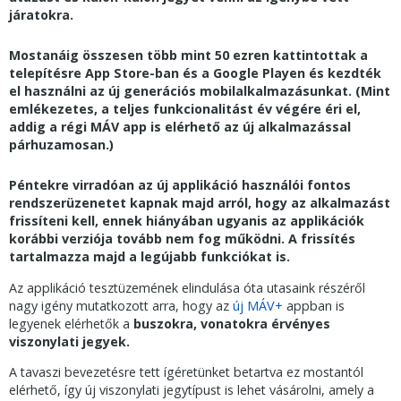
járatokra.
Mostanáig összesen több mint 50 ezren kattintottak a
telepítésre App Store-ban és a Google Playen és kezdték
el használni az új generációs mobilalkalmazásunkat. (Mint
emlékezetes, a teljes funkcionalitást év végére éri el,
addig a régi MÁV app is elérhető az új alkalmazással
párhuzamosan.)
Péntekre virradóan az új applikáció használói fontos
rendszerüzenetet kapnak majd arról, hogy az alkalmazást
frissíteni kell, ennek hiányában ugyanis az applikációk
korábbi verziója tovább nem fog működni. A frissítés
tartalmazza majd a legújabb funkciókat is.
Az applikáció tesztüzemének elindulása óta utasaink részéről
nagy igény mutatkozott arra, hogy az
új MÁV+
appban is
legyenek elérhetők a
buszokra, vonatokra érvényes
viszonylati jegyek.
A tavaszi bevezetésre tett ígéretünket betartva ez mostantól
elérhető, így új viszonylati jegytípust is lehet vásárolni, amely a