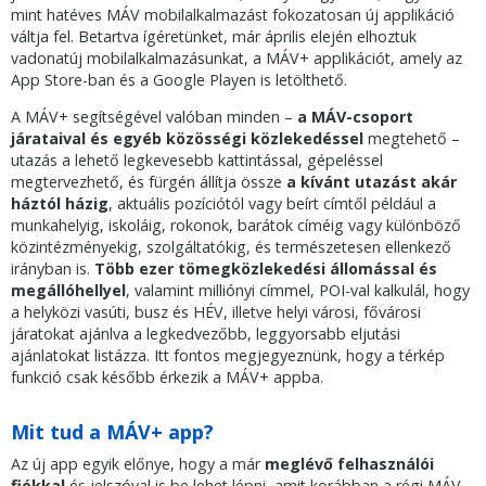
mint hatéves MÁV mobilalkalmazást fokozatosan új applikáció
váltja fel. Betartva ígéretünket, már április elején elhoztuk
vadonatúj mobilalkalmazásunkat, a MÁV+ applikációt, amely az
App Store-ban és a Google Playen is letölthető.
A MÁV+ segítségével valóban minden –
a MÁV-csoport
járataival és egyéb közösségi közlekedéssel
megtehető –
utazás a lehető legkevesebb kattintással, gépeléssel
megtervezhető, és fürgén állítja össze
a kívánt utazást
akár
háztól házig
, aktuális pozíciótól vagy beírt címtől például a
munkahelyig, iskoláig, rokonok, barátok címéig vagy különböző
közintézményekig, szolgáltatókig, és természetesen ellenkező
irányban is.
Több ezer tömegközlekedési állomással és
megállóhellyel
, valamint milliónyi címmel, POI-val kalkulál, hogy
a helyközi vasúti, busz és HÉV, illetve helyi városi, fővárosi
járatokat ajánlva a legkedvezőbb, leggyorsabb eljutási
ajánlatokat listázza. Itt fontos megjegyeznünk, hogy a térkép
funkció csak később érkezik a MÁV+ appba.
Mit tud a MÁV+ app?
Az új app egyik előnye, hogy a már
meglévő felhasználói
fiókkal
és jelszóval is be lehet lépni, amit korábban a régi MÁV