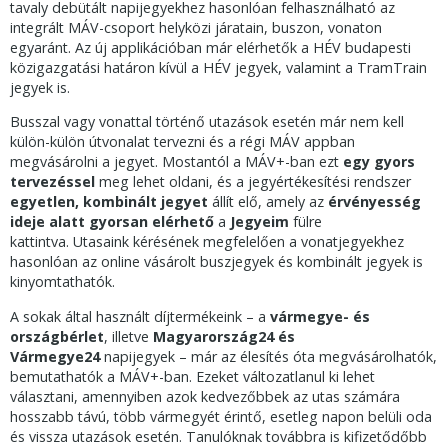
tavaly debütált napijegyekhez hasonlóan felhasználható az
integrált MÁV-csoport helyközi járatain, buszon, vonaton
egyaránt. Az új applikációban már elérhetők a HÉV budapesti
közigazgatási határon kívül a HÉV jegyek, valamint a TramTrain
jegyek is.
Busszal vagy vonattal történő utazások esetén már nem kell
külön-külön útvonalat tervezni és a régi MÁV appban
megvásárolni a jegyet. Mostantól a MÁV+-ban ezt
egy gyors
tervezéssel
meg lehet oldani, és a jegyértékesítési rendszer
egyetlen, kombinált jegyet
állít elő, amely az
érvényesség
ideje alatt gyorsan elérhető
a
Jegyeim
fülre
kattintva. Utasaink kérésének megfelelően a vonatjegyekhez
hasonlóan az online vásárolt buszjegyek és kombinált jegyek is
kinyomtathatók.
A sokak által használt díjtermékeink – a
vármegye- és
országbérlet
, illetve
Magyarország24 és
Vármegye24
napijegyek – már az élesítés óta megvásárolhatók,
bemutathatók a MÁV+-ban. Ezeket változatlanul ki lehet
választani, amennyiben azok kedvezőbbek az utas számára
hosszabb távú, több vármegyét érintő, esetleg napon belüli oda
és vissza utazások esetén. Tanulóknak továbbra is kifizetődőbb