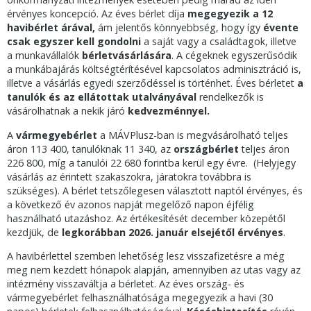
érvényes koncepció. Az éves bérlet díja
megegyezik a 12
havibérlet árával,
ám jelentős könnyebbség, hogy így
évente
csak egyszer kell gondolni
a saját vagy a családtagok, illetve
a munkavállalók
bérletvásárlására
. A cégeknek egyszerűsödik
a munkábajárás költségtérítésével kapcsolatos adminisztráció is,
illetve a vásárlás egyedi szerződéssel is történhet. Éves bérletet
a
tanulók és az ellátottak utalványával
rendelkezők is
vásárolhatnak a nekik járó
kedvezménnyel.
A
vármegyebérlet
a MÁVPlusz-ban is megvásárolható teljes
áron 113 400, tanulóknak 11 340, az
országbérlet
teljes áron
226 800, míg a tanulói 22 680 forintba kerül egy évre. (Helyjegy
vásárlás az érintett szakaszokra, járatokra továbbra is
szükséges). A bérlet tetszőlegesen választott naptól érvényes, és
a következő év azonos napját megelőző napon éjfélig
használható utazáshoz. Az értékesítését december közepétől
kezdjük, de
legkorábban 2026. január elsejétől érvényes
.
A havibérlettel szemben lehetőség lesz visszafizetésre a még
meg nem kezdett hónapok alapján, amennyiben az utas vagy az
intézmény visszaváltja a bérletet. Az éves ország- és
vármegyebérlet felhasználhatósága megegyezik a havi (30