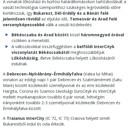
A vonatok lőkösházi és kürtösi határállomásokon tartózkodását a
vasúti technológiai szemponthoz szükséges legrövidebb időre
korlátozzuk, így
Bukarest, Dél-Erdély és a Bánát felé
jelentősen rövidül
az eljutási idő,
Temesvár és Arad felé
versenyképessebbé
válik a vasúti közlekedés:
Békéscsaba és Arad között
közel
háromnegyed órával
csökken a menetidő.
A változásokkal összefüggésben a
belföldi InterCityk
viszonylatát Békéscsabától
meghosszabbítjuk
Lőkösházáig
, illetve Békéscsaba helyett Lőkösházáról
indulnak.
A
Debrecen–Nyírábrány–Érmihályfalva
(Valea lui Mihai)
vonalon az eddigi napi 1 pár Debrecen és Szatmárnémeti (Satu
Mare) között közlekedő személyvonat és az erre közlekedő
Hargita, Corona és Szamos távolsági EuroCityk és InterCityk
mellett munkanapokon további 6 pár vonat, hétvégén
irányonként további 2-3 személyvonat közlekedik Debrecen és
Érmihályfalva között.
A
Traianus
InterCity
(IC 72, IC 73) Craiova helyett ismét
Bukarestből indul és oda érkezik.