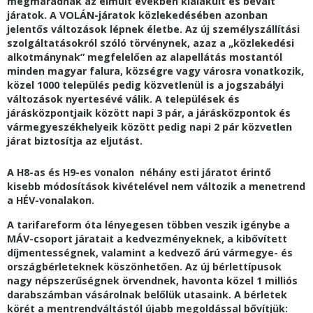
megmaradnak az elmúlt években kialakult és bevált
járatok. A VOLÁN-járatok közlekedésében azonban
jelentős változások lépnek életbe. Az új személyszállítási
szolgáltatásokról szóló törvénynek, azaz a „közlekedési
alkotmánynak” megfelelően az alapellátás mostantól
minden magyar falura, községre vagy városra vonatkozik,
közel 1000 település pedig közvetlenül is a jogszabályi
változások nyertesévé válik. A települések és
járásközpontjaik között napi 3 pár, a járásközpontok és
vármegyeszékhelyeik között pedig napi 2 pár közvetlen
járat biztosítja az eljutást.
A H8-as és H9-es vonalon néhány esti járatot érintő
kisebb módosítások kivételével nem változik a menetrend
a HÉV-vonalakon.
A tarifareform óta lényegesen többen veszik igénybe a
MÁV-csoport járatait a kedvezményeknek, a kibővített
díjmentességnek, valamint a kedvező árú vármegye- és
országbérleteknek köszönhetően. Az új bérlettípusok
nagy népszerűségnek örvendnek, havonta közel 1 milliós
darabszámban vásárolnak belőlük utasaink. A bérletek
körét a mentrendváltástól újabb megoldással bővítjük: