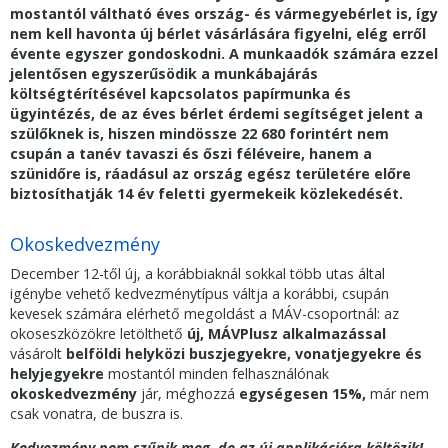
mostantól váltható éves ország- és vármegyebérlet is, így
nem kell havonta új bérlet vásárlására figyelni, elég erről
évente egyszer gondoskodni. A munkaadók számára ezzel
jelentősen egyszerűsödik a munkábajárás
költségtérítésével kapcsolatos papírmunka és
ügyintézés, de az éves bérlet érdemi segítséget jelent a
szülőknek is, hiszen mindössze 22 680 forintért nem
csupán a tanév tavaszi és őszi féléveire, hanem a
szünidőre is, ráadásul az ország egész területére előre
biztosíthatják 14 év feletti gyermekeik közlekedését.
Okoskedvezmény
December 12-től új, a korábbiaknál sokkal több utas által
igénybe vehető kedvezménytípus váltja a korábbi, csupán
kevesek számára elérhető megoldást a MÁV-csoportnál: az
okoseszközökre letölthető
új, MÁVPlusz
alkalmazással
vásárolt
belföldi helyközi buszjegyekre, vonatjegyekre és
helyjegyekre
mostantól minden felhasználónak
okoskedvezmény
jár, méghozzá
egységesen 15%,
már nem
csak vonatra, de buszra is.
Kedvezmény nem szűnik meg, de az új applikációra költözik!