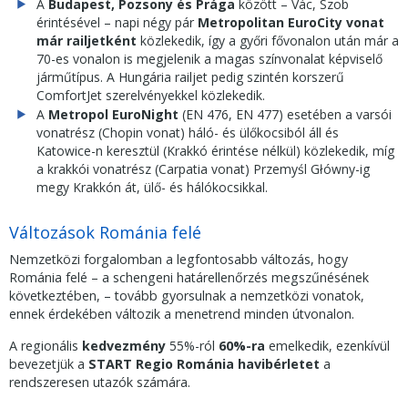
A
Budapest, Pozsony és Prága
között – Vác, Szob
érintésével – napi négy pár
Metropolitan
EuroCity vonat
már railjetként
közlekedik, így a győri fővonalon után már a
70-es vonalon is megjelenik a magas színvonalat képviselő
járműtípus. A Hungária railjet pedig szintén korszerű
ComfortJet szerelvényekkel közlekedik.
A
Metropol EuroNight
(EN 476, EN 477) esetében a varsói
vonatrész (Chopin vonat) háló- és ülőkocsiból áll és
Katowice-n keresztül (Krakkó érintése nélkül) közlekedik, míg
a krakkói vonatrész (Carpatia vonat) Przemyśl Główny-ig
megy Krakkón át, ülő- és hálókocsikkal.
Változások Románia felé
Nemzetközi forgalomban a legfontosabb változás, hogy
Románia felé – a schengeni határellenőrzés megszűnésének
következtében, – tovább gyorsulnak a nemzetközi vonatok,
ennek érdekében változik a menetrend minden útvonalon.
A regionális
kedvezmény
55%-ról
60%-ra
emelkedik, ezenkívül
bevezetjük a
START Regio Románia havibérletet
a
rendszeresen utazók számára.