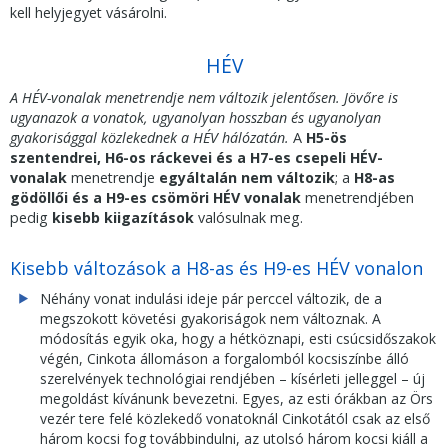
kell helyjegyet vásárolni.
HÉV
A HÉV-vonalak menetrendje nem változik jelentősen.
Jövőre is
ugyanazok a vonatok, ugyanolyan hosszban és ugyanolyan
gyakorisággal közlekednek a HÉV hálózatán.
A
H5-ös
szentendrei, H6-os ráckevei és a H7-es csepeli HÉV-
vonalak
menetrendje
egyáltalán nem változik
; a
H8-as
gödöllői és a H9-es csömöri
HÉV vonalak
menetrendjében
pedig
kisebb kiigazítások
valósulnak meg.
Kisebb változások a H8-as és H9-es HÉV vonalon
Néhány vonat indulási ideje pár perccel változik, de a
megszokott követési gyakoriságok nem változnak. A
módosítás egyik oka, hogy a hétköznapi, esti csúcsidőszakok
végén, Cinkota állomáson a forgalomból kocsiszínbe álló
szerelvények technológiai rendjében – kísérleti jelleggel – új
megoldást kívánunk bevezetni. Egyes, az esti órákban az Örs
vezér tere felé közlekedő vonatoknál Cinkotától csak az első
három kocsi fog továbbindulni, az utolsó három kocsi kiáll a