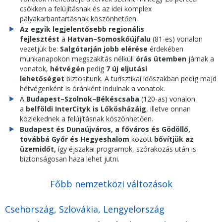
csökken a felújításnak és az idei komplex
pályakarbantartásnak köszönhetően.
Az egyik legjelentősebb regionális
fejlesztést
a
Hatvan–Somoskőújfalu
(81-es) vonalon
vezetjük be:
Salgótarján jobb elérése
érdekében
munkanapokon megszakítás nélküli
órás ütemben
járnak a
vonatok,
hétvégén
pedig
7 új eljutási
lehetőséget
biztosítunk. A turisztikai időszakban pedig majd
hétvégenként is óránként indulnak a vonatok.
A
Budapest–Szolnok–Békéscsaba
(120-as) vonalon
a
belföldi InterCityk is Lőkösházáig
, illetve onnan
közlekednek a felújításnak köszönhetően.
Budapest és Dunaújváros, a főváros és Gödöllő,
továbbá Győr és Hegyeshalom
között
bővítjük az
üzemidőt,
így éjszakai programok, szórakozás után is
biztonságosan haza lehet jutni.
Főbb nemzetközi változások
Csehország, Szlovákia, Lengyelország