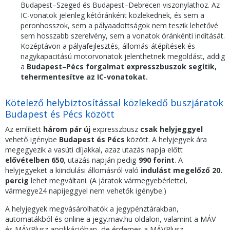
Budapest–Szeged és Budapest–Debrecen viszonylathoz. Az
IC-vonatok jelenleg kétóránként közlekednek, és sem a
peronhosszok, sem a pályaadottságok nem teszik lehetővé
sem hosszabb szerelvény, sem a vonatok óránkénti indítását.
Középtávon a pályafejlesztés, állomás-átépítések és
nagykapacitású motorvonatok jelenthetnek megoldást, addig
a
Budapest–Pécs forgalmat expresszbuszok segítik,
tehermentesítve az IC-vonatokat.
Kötelező helybiztosítással közlekedő buszjáratok
Budapest és Pécs között
Az említett
három pár új
expresszbusz
csak helyjeggyel
vehető igénybe
Budapest és Pécs
között. A helyjegyek ára
megegyezik a vasúti díjakkal, azaz utazás napja előtt
elővételben
650
, utazás napján pedig
990 forint
. A
helyjegyeket a kiindulási állomásról való
indulást megelőző 20.
percig
lehet megváltani. (A járatok vármegyebérlettel,
vármegye24 napijeggyel nem vehetők igénybe.)
A helyjegyek megvásárolhatók a jegypénztárakban,
automatákból és online a jegy.mav.hu oldalon, valamint a MÁV
és MÁVPlusz applikációban, de érdemes a MÁVPlusz