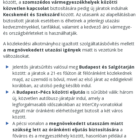
között, a
szomszédos vármegyeszékhelyek közötti
közvetlen kapcsolat
biztosítására pedig új járatok indulnak
Kecskemét és Szekszárd
között. Az utasaink az alapellátásban
biztosított járatok esetében is élhetnek a jelenlegi utazási
kedvezményekkel, tarifákkal, valamint a kedvező árú vármegye-
és országbérleteket is használhatják.
A közlekedési alkotmányhoz igazított szolgáltatásbővítés mellett
a megnövekedett utazási igények
miatt is vezetünk be
változásokat.
Jelentős járatsűrítés valósul meg
Budapest és Salgótarján
között: a járatok a 21-es főúton át félóránként közlekednek
majd, az üzemidő is bővül, mivel az első járat az eddigieknél
korábban, az utolsó pedig később indul.
A
Budapest–Pécs közötti eljutás
is sűrűbbé válik: három
új, közvetlen autóbusz-járatpár indul, amely a
legforgalmasabb időszakokban az InterCity-vonatokkal
együtt már óránkénti elérhetőséget biztosít a két város
között.
A pécsi vonalon a
megnövekedett utasszám miatt
szükség lett az
óránkénti eljutás
biztosítására
a
főváros és a megyeszékhely között, hasonlóan például a