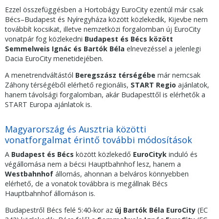
Ezzel összefüggésben a Hortobágy EuroCity ezentúl már csak
Bécs–Budapest és Nyíregyháza között közlekedik, Kijevbe nem
továbbít kocsikat, illetve nemzetközi forgalomban új EuroCity
vonatpár fog közlekedni
Budapest és Bécs között
Semmelweis Ignác és Bartók Béla
elnevezéssel a jelenlegi
Dacia EuroCity menetidejében.
A menetrendváltástól
Beregszász térségébe
már nemcsak
Záhony térségéből elérhető regionális,
START Regio
ajánlatok,
hanem távolsági forgalomban, akár Budapesttől is elérhetők a
START Europa ajánlatok is.
Magyarország és Ausztria közötti
vonatforgalmat érintő további módosítások
A
Budapest és Bécs
között közlekedő
EuroCityk
induló és
végállomása nem a bécsi Hauptbahnhof lesz, hanem a
Westbahnhof
állomás, ahonnan a belváros könnyebben
elérhető, de a vonatok továbbra is megállnak Bécs
Hauptbahnhof állomáson is.
Budapestről Bécs felé 5:40-kor az
új Bartók Béla EuroCity
(EC