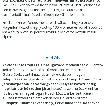
342) közlekedik, Bécs felől a
Semmelweis Ignác EuroCity
(EC
341) 22:19-kor érkezik a Keleti pályaudvarra. A Liszt Ferenc és a
Semmelweis Ignác EuroCityk (EC 145, EC 340) az ÖBB
járműveiből állnak és étkezőkocsi nélkül közlekednek.
Emellett szintén fontos menetrendi változás, hogy a Graz és
Klagenfurt között megnyitott új, 130 kilométeres vonal (ebből 50
km alagút) révén 45 perccel rövidül a két város közötti vasúti
eljutás.
VOLÁN
Az
alapellátás feltételeihez
igazodó módosítások
új járatok
indítását, meghosszabbított útvonalakat és menetrendi
átalakításokat tartalmaznak annak érdekében, hogy
a
települések és járásközpontjaik között napi három pár
, a
járásközpontok és vármegyeszékhelyeik között pedig
napi két pár közvetlen járat
biztosítsa az eljutást. Ezenkívül a
főváros és a megyei jogú városok között a
kétóránkénti
eljutás biztosítása
érdekében bővül a járatok száma
Budapest–Hódmezővásárhely
, illetve
Budapest–Kaposvár