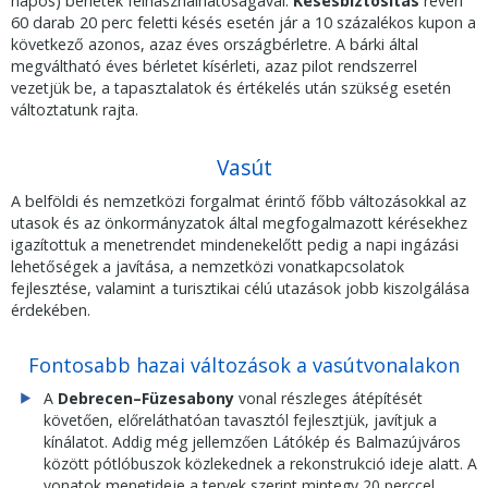
napos) bérletek felhasználhatóságával.
Késésbiztosítás
révén
60 darab 20 perc feletti késés esetén jár a 10 százalékos kupon a
következő azonos, azaz éves országbérletre. A bárki által
megváltható éves bérletet kísérleti, azaz pilot rendszerrel
vezetjük be, a tapasztalatok és értékelés után szükség esetén
változtatunk rajta.
Vasút
A belföldi és nemzetközi forgalmat érintő főbb változásokkal az
utasok és az önkormányzatok által megfogalmazott kérésekhez
igazítottuk a menetrendet mindenekelőtt pedig a napi ingázási
lehetőségek a javítása, a nemzetközi vonatkapcsolatok
fejlesztése, valamint a turisztikai célú utazások jobb kiszolgálása
érdekében.
Fontosabb hazai változások a vasútvonalakon
A
Debrecen–Füzesabony
vonal részleges átépítését
követően, előreláthatóan tavasztól fejlesztjük, javítjuk a
kínálatot. Addig még jellemzően Látókép és Balmazújváros
között pótlóbuszok közlekednek a rekonstrukció ideje alatt. A
vonatok menetideje a tervek szerint mintegy 20 perccel