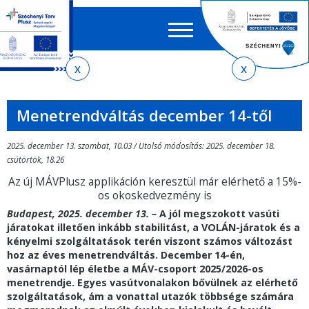
Keres
EN
HU
űrlap
Ker
Jelenlegi
Ugrás
Ugrás
Ugrás
az
a
az
hely
almenühöz
tartalomra
oldaltérképre
Menetrendváltás december 14-től
2025. december 13. szombat, 10.03 / Utolsó módosítás: 2025. december 18.
csütörtök, 18.26
Az új MÁVPlusz applikáción keresztül már elérhető a 15%-
os okoskedvezmény is
Budapest, 2025. december 13. –
A jól megszokott vasúti
járatokat illetően inkább stabilitást, a VOLÁN-járatok és a
kényelmi szolgáltatások terén viszont számos változást
hoz az éves menetrendváltás. December 14-én,
vasárnaptól lép életbe a MÁV-csoport 2025/2026-os
menetrendje. Egyes vasútvonalakon bővülnek az elérhető
szolgáltatások, ám a vonattal utazók többsége számára