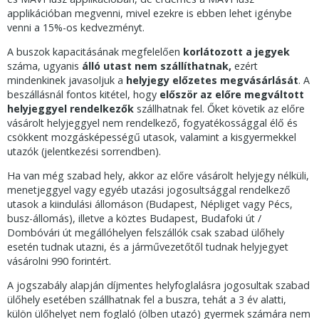
applikációban megvenni, mivel ezekre is ebben lehet igénybe
venni a 15%-os kedvezményt.
A buszok kapacitásának megfelelően
korlátozott a jegyek
száma, ugyanis
álló utast nem szállíthatnak,
ezért
mindenkinek javasoljuk a
helyjegy előzetes megvásárlását
. A
beszállásnál fontos kitétel, hogy
először az előre megváltott
helyjeggyel rendelkezők
szállhatnak fel. Őket követik az előre
vásárolt helyjeggyel nem rendelkező, fogyatékossággal élő és
csökkent mozgásképességű utasok, valamint a kisgyermekkel
utazók (jelentkezési sorrendben).
Ha van még szabad hely, akkor az előre vásárolt helyjegy nélküli,
menetjeggyel vagy egyéb utazási jogosultsággal rendelkező
utasok a kiindulási állomáson (Budapest, Népliget vagy Pécs,
busz-állomás), illetve a köztes Budapest, Budafoki út /
Dombóvári út megállóhelyen felszállók csak szabad ülőhely
esetén tudnak utazni, és a járművezetőtől tudnak helyjegyet
vásárolni 990 forintért.
A jogszabály alapján díjmentes helyfoglalásra jogosultak szabad
ülőhely esetében szállhatnak fel a buszra, tehát a 3 év alatti,
külön ülőhelyet nem foglaló (ölben utazó) gyermek számára nem