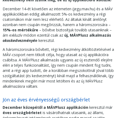
December 14-ét követően az interneten (jegy.mav.hu) és a MÁV
applikációkban eddig alkalmazott 5%-os kedvezmény a régi
csatornákon már nem lesz elérhető. Az általuk kínált árelőnyt
azonban nem csupán megőrizzük, hanem a háromszorosára –
15%-os mértékűre
– bővítve biztosítjuk tovább utasainknak –
ám exkluzív módon ezentúl csak az
új, MÁVPlusz alkalmazás
okoskedvezményén
keresztül.
A háromszorosára bővített, régi kedvezmény átköltöztetésével a
MÁV-csoport nem titkolt célja, hogy utasait az új applikációra
csábítsa. A MÁVPlusz alkalmazás ugyanis az új esztendő elejére
eléri a teljes funkcionalitást, így nem csupán mindent fog tudni,
amit a régi app tudott, de a korábban megszokottnál jóval több
szolgáltatást (és kedvezményt) kínál majd a felhasználóknak, így
mindenkinek megéri már most letölteni és az új MÁVPlusz
alkalmazásra váltani.
Jön az éves érvényességű országbérlet
December közepétől a MÁVPlusz applikáción
keresztül már
éves országbérletet
is vásárolhatnak utasaink, az állami,
önkormányzati intézmények esetében pedig marad az idén