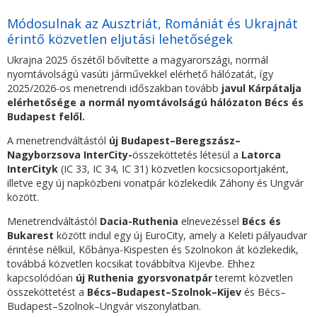
Módosulnak az Ausztriát, Romániát és Ukrajnát
érintő közvetlen eljutási lehetőségek
Ukrajna 2025 őszétől bővítette a magyarországi, normál
nyomtávolságú vasúti járművekkel elérhető hálózatát, így
2025/2026-os menetrendi időszakban tovább
javul Kárpátalja
elérhetősége a normál nyomtávolságú hálózaton Bécs és
Budapest felől.
A menetrendváltástól
új Budapest–Beregszász–
Nagyborzsova InterCity-
összeköttetés létesül a
Latorca
InterCityk
(IC 33, IC 34, IC 31) közvetlen kocsicsoportjaként,
illetve egy új napközbeni vonatpár közlekedik Záhony és Ungvár
között.
Menetrendváltástól
Dacia-Ruthenia
elnevezéssel
Bécs és
Bukarest
között indul egy új EuroCity, amely a Keleti pályaudvar
érintése nélkül, Kőbánya-Kispesten és Szolnokon át közlekedik,
továbbá közvetlen kocsikat továbbítva Kijevbe. Ehhez
kapcsolódóan
új Ruthenia gyorsvonatpár
teremt közvetlen
összeköttetést a
Bécs–Budapest–Szolnok–Kijev
és Bécs–
Budapest–Szolnok–Ungvár viszonylatban.