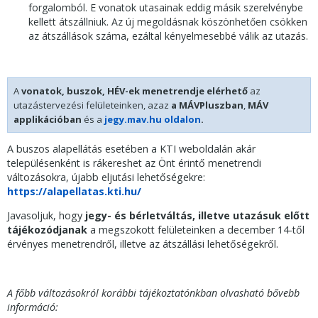
forgalomból. E vonatok utasainak eddig másik szerelvénybe
kellett átszállniuk. Az új megoldásnak köszönhetően csökken
az átszállások száma, ezáltal kényelmesebbé válik az utazás.
A
vonatok, buszok, HÉV-ek menetrendje elérhető
az
utazástervezési felületeinken, azaz
a MÁVPluszban
,
MÁV
applikációban
és a
jegy.mav.hu oldalon
.
A buszos alapellátás esetében a KTI weboldalán akár
településenként is rákereshet az Önt érintő menetrendi
változásokra, újabb eljutási lehetőségekre:
https://alapellatas.kti.hu/
Javasoljuk, hogy
jegy- és bérletváltás, illetve
utazásuk előtt
tájékozódjanak
a megszokott felületeinken a december 14-től
érvényes menetrendről, illetve az átszállási lehetőségekről.
A főbb változásokról korábbi tájékoztatónkban olvasható bővebb
információ: