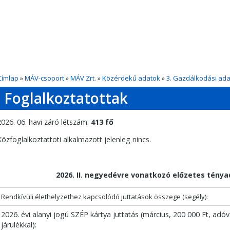
Címlap
»
MÁV-csoport
»
MÁV Zrt.
»
Közérdekű adatok
»
3. Gazdálkodási ad
Foglalkoztatottak
2026. 06. havi záró létszám:
413 fő
Közfoglalkoztattoti alkalmazott jelenleg nincs.
2026. II. negyedévre vonatkozó előzetes ténya
Rendkívüli élethelyzethez kapcsolódó juttatások összege (segély):
2026. évi alanyi jogú SZÉP kártya juttatás (március, 200 000 Ft, adóv
járulékkal):