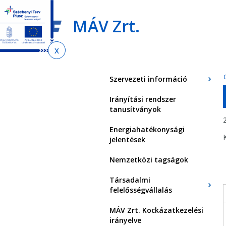
Ugrás
Ugrás
Ugrás
az
a
az
MÁV Zrt.
almenühöz
tartalomra
oldaltérképre
Jelenlegi
hely
Szervezeti információ
Irányítási rendszer
tanusítványok
Energiahatékonysági
jelentések
Nemzetközi tagságok
Társadalmi
felelősségvállalás
MÁV Zrt. Kockázatkezelési
irányelve