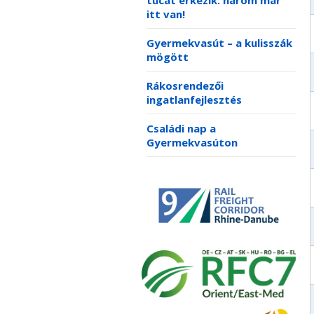
tucat érkezik: három már
itt van!
Gyermekvasút – a kulisszák
mögött
Rákosrendezői
ingatlanfejlesztés
Családi nap a
Gyermekvasúton