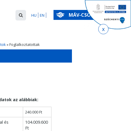
Keresés
MÁV-CSOPORT
HU
EN
űrlap
Keresés
atok
» Foglalkoztatottak
datok az alábbiak:
240.000 Ft
al és
104.009.600
Ft