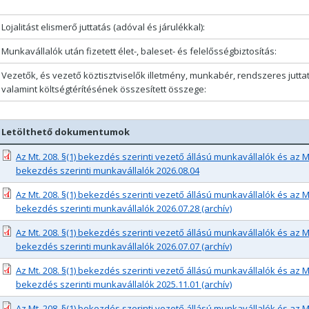
Lojalitást elismerő juttatás (adóval és járulékkal):
Munkavállalók után fizetett élet-, baleset- és felelősségbiztosítás:
Vezetők, és vezető köztisztviselők illetmény, munkabér, rendszeres jutta
valamint költségtérítésének összesített összege:
Letölthető dokumentumok
Az Mt. 208. §(1) bekezdés szerinti vezető állású munkavállalók és az Mt.
bekezdés szerinti munkavállalók 2026.08.04
Az Mt. 208. §(1) bekezdés szerinti vezető állású munkavállalók és az Mt.
bekezdés szerinti munkavállalók 2026.07.28 (archív)
Az Mt. 208. §(1) bekezdés szerinti vezető állású munkavállalók és az Mt.
bekezdés szerinti munkavállalók 2026.07.07 (archív)
Az Mt. 208. §(1) bekezdés szerinti vezető állású munkavállalók és az Mt.
bekezdés szerinti munkavállalók 2025.11.01 (archív)
Az Mt. 208. §(1) bekezdés szerinti vezető állású munkavállalók és az Mt.