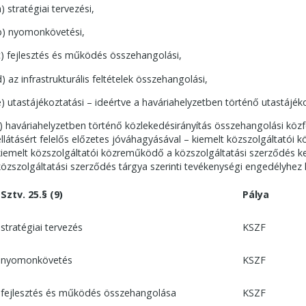
) stratégiai tervezési,
b) nyomonkövetési,
c) fejlesztés és működés összehangolási,
d) az infrastrukturális feltételek összehangolási,
e) utastájékoztatási – ideértve a haváriahelyzetben történő utastájék
f) haváriahelyzetben történő közlekedésirányítás összehangolási közf
ellátásért felelős előzetes jóváhagyásával – kiemelt közszolgáltatói
kiemelt közszolgáltatói közreműködő a közszolgáltatási szerződés ke
közszolgáltatási szerződés tárgya szerinti tevékenységi engedélyhez
Sztv. 25.§ (9)
Pálya
stratégiai tervezés
KSZF
nyomonkövetés
KSZF
fejlesztés és működés összehangolása
KSZF