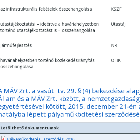
az infrastrukturális feltételek összehangolása
KSZF
utastájékoztatási – ideértve a haváriahelyzetben
Utastáj
történő utastájékoztatást is – összehangolása
járműfejlesztés
NR
haváriahelyzetben történő közlekedésirányítás
OHK
összehangolása
A MÁV Zrt. a vasúti tv. 29. § (4) bekezdése al
Állam és a MÁV Zrt. között, a nemzetgazdaság
egyetértésével kötött, 2015. december 21-én a
hatályba lépett pályaműködtetési szerződésé
Letölthető dokumentumok
Pályaműködtetési_szerződés_2016