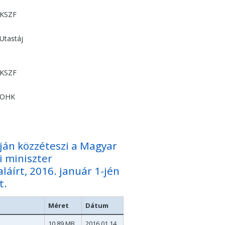
KSZF
Utastáj
KSZF
OHK
apján közzéteszi a Magyar
i miniszter
láírt, 2016. január 1-jén
t.
Méret
Dátum
10.89 MB
2016.01.14.