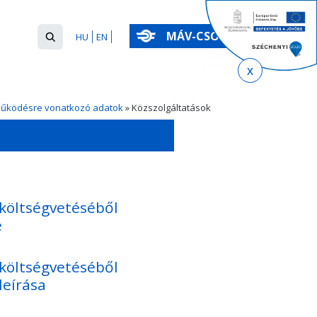
Keresés
MÁV-CSOPORT
HU
EN
űrlap
Keresés
működésre vonatkozó adatok
» Közszolgáltatások
y költségvetéséből
nevezése
y költségvetéséből
almának leírása