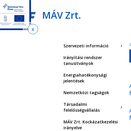
Ugrás
Ugrás
Ugrás
az
a
az
MÁV Zrt.
almenühöz
tartalomra
oldaltérképre
Jelenlegi
hely
Szervezeti információ
Irányítási rendszer
tanusítványok
Energiahatékonysági
jelentések
Nemzetközi tagságok
Társadalmi
felelősségvállalás
MÁV Zrt. Kockázatkezelési
irányelve