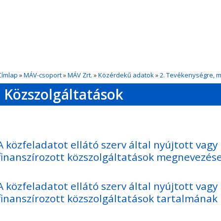
Címlap
»
MÁV-csoport
»
MÁV Zrt.
»
Közérdekű adatok
»
2. Tevékenységre, 
Közszolgáltatások
A közfeladatot ellátó szerv által nyújtott vag
finanszírozott közszolgáltatások meg
A közfeladatot ellátó szerv által nyújtott vag
finanszírozott közszolgáltatások tart