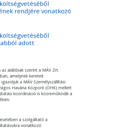
y költségvetéséből
lének rendjére vonatkozó
y költségvetéséből
 abból adott
án az alábbiak szerint a MÁV Zrt.
ban, amelynek kereteit
igazoljuk a MÁV Személyszállítási
szágos Havária Központ (OHK) mellett
ztatási koordináció is közreműködik a
sében.
 esetében a szolgáltató a
gáltatásokra vonatkozó