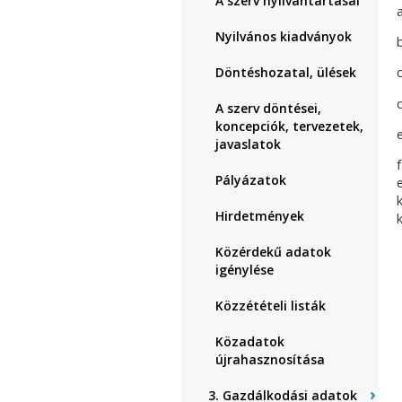
A szerv nyilvántartásai
a
Nyilvános kiadványok
Döntéshozatal, ülések
A szerv döntései,
koncepciók, tervezetek,
javaslatok
Pályázatok
Hirdetmények
Közérdekű adatok
igénylése
Közzétételi listák
Közadatok
újrahasznosítása
3. Gazdálkodási adatok