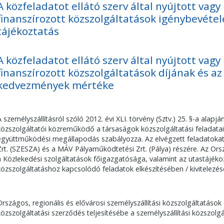
A közfeladatot ellátó szerv által nyújtott vag
finanszírozott közszolgáltatások igénybevéte
tájékoztatás
A közfeladatot ellátó szerv által nyújtott vag
finanszírozott közszolgáltatások díjának és az
kedvezmények mértéke
A személyszállításról szóló 2012. évi XLI. törvény (Sztv.) 25. §-a alapj
közszolgáltatói közreműködő a társaságok közszolgáltatási feladatai
együttműködési megállapodás szabályozza. Az elvégzett feladatokat 
Zrt. (SZESZA) és a MÁV Pályaműködtetési Zrt. (Pálya) részére. Az Or
a Közlekedési szolgáltatások főigazgatósága, valamint az utastájéko
közszolgáltatáshoz kapcsolódó feladatok elkészítésében / kivitelezé
Országos, regionális és elővárosi személyszállítási közszolgáltatások
közszolgáltatási szerződés teljesítésébe a személyszállítási közszol