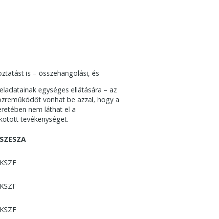
oztatást is – összehangolási, és
eladatainak egységes ellátására – az
 közreműködőt vonhat be azzal, hogy a
retében nem láthat el a
 kötött tevékenységet.
SZESZA
KSZF
KSZF
KSZF