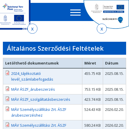
Keres
EN
HU
űrlap
Ker
Jelenlegi
Ugrás
Ugrás
Ugrás
az
a
az
hely
almenühöz
tartalomra
oldaltérképre
Általános Szerződési Feltételek
Letölthető dokumentumok
Méret
Dátum
2024_tájékoztató
455.75 KB
2025.08.15.
levél_számlabefogadás
MÁV ÁSZF_árubeszerzés
753.15 KB
2025.08.15.
MÁV ÁSZF_szolgáltatásbeszerzés
423.74 KB
2025.08.15.
MÁV Személyszállítási Zrt. ÁSZF
524.43 KB
2026.02.20.
árubeszerzéshez
MÁV Személyszállítási Zrt. ÁSZF
580.24 KB
2026.02.20.