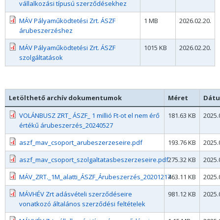
vállalkozási típusú szerződésekhez
MÁV Pályaműködtetési Zrt. ÁSZF
1 MB
2026.02.20.
árubeszerzéshez
MÁV Pályaműködtetési Zrt. ÁSZF
1015 KB
2026.02.20.
szolgáltatások
Letölthető archív dokumentumok
Méret
Dát
VOLÁNBUSZ ZRT_ ÁSZF_ 1 millió Ft-ot el nem érő
181.63 KB
2025.
értékű árubeszerzés_20240527
aszf_mav_csoport_arubeszerzeseire.pdf
193.76 KB
2025.
aszf_mav_csoport_szolgaltatasbeszerzeseire.pdf
275.32 KB
2025.
MÁV_ZRT._1M_alatti_ÁSZF_Árubeszerzés_20201217
463.11 KB
2025.
MÁVHÉV Zrt adásvételi szerződéseire
981.12 KB
2025.
vonatkozó általános szerződési feltételek