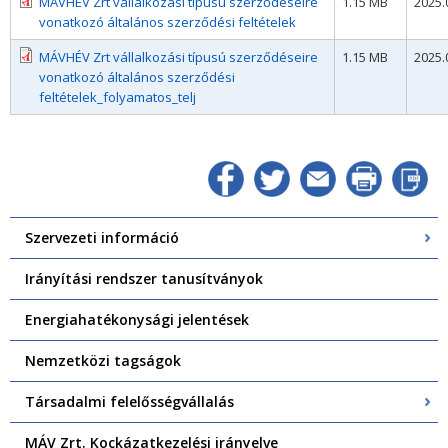
MÁVHÉV Zrt vállalkozási típusú szerződéseire
1.15 MB
2025.
vonatkozó általános szerződési feltételek
MÁVHÉV Zrt vállalkozási típusú szerződéseire
1.15 MB
2025.
vonatkozó általános szerződési
feltételek_folyamatos_telj
Szervezeti információ
Irányítási rendszer tanusítványok
Energiahatékonysági jelentések
Nemzetközi tagságok
Társadalmi felelősségvállalás
MÁV Zrt. Kockázatkezelési irányelve