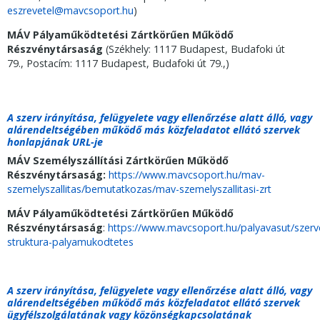
eszrevetel@mavcsoport.hu
)
MÁV Pályaműködtetési Zártkörűen Működő
Részvénytársaság
(Székhely:
1117 Budapest, Budafoki út
79
., Postacím:
1117 Budapest, Budafoki út 79.
,)
A szerv irányítása, felügyelete vagy ellenőrzése alatt álló, vagy
alárendeltségében működő más közfeladatot ellátó szervek
honlapjának URL-je
MÁV Személyszállítási Zártkörűen Működő
Részvénytársaság:
https://www.mavcsoport.hu/mav-
szemelyszallitas/bemutatkozas/mav-szemelyszallitasi-zrt
MÁV Pályaműködtetési Zártkörűen Működő
Részvénytársaság
:
https://www.mavcsoport.hu/palyavasut/szerve
struktura-palyamukodtetes
A szerv irányítása, felügyelete vagy ellenőrzése alatt álló, vagy
alárendeltségében működő más közfeladatot ellátó szervek
ügyfélszolgálatának vagy közönségkapcsolatának