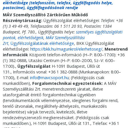
elérhetősége (telefonszám, telefax, ügyfélfogadás helye,
postacíme), ügyfélfogadásának rendje
MÁV Személyszállító Zártkörűen Működő
Részvénytársaság:
Ügyfélszolgálat elérhetőségei:
Telefon: +36
(1) 3 49 49 49, Telefaxszám: 06 1 511 20 93, Postacím:
1384
Budapest, Pf. 780.
,
Ügyfélfogadás helye:
személyes ügyfélszolgálati
pontok, elérhetőségeik
,
MÁV Személyszállítási
Zrt,
Ügyfélszolgálatának elérhetősége
,
BKK Ügyfélszolgálat
elérhetőségei:
https://bkk.hu/magunkrol/elerhetoseg/
,
Menetrend
információk
Központi telefon-információ (H–P: 8:00–17:00): +36
(1) 382-0888, Utazási Centrum (H–P: 6:00–20:00, Sz–V: 6:00–
17:00).,
Ügyfélszolgálat
H-1091 Budapest, Üllői út
131., Információs vonal: +36 1 382-0888 (Munkanapokon: 8:00–
17:00), E-mail:
info@mavcsoport.hu
; (Feldolgozás csak
munkaidőben),
Forgalomtechnikai egyeztetések:
A MÁV
Személyszállítási Zrt. menetrendszerinti járatait, illetve
utasforgalmát érintő forgalomtechnikai ügyekben
(tervdokumentációk véleményezése, ideiglenes forgalmi rend,
terelő útvonalak, megállóhely-áthelyezés, munkakezdés
bejelentése) várjuk tervezői, kivitelezői, illetve
rendezvényszervezői megkeresésüket. (Feldolgozás csak
munkaidőben.), H-1091 Budapest, Üllői út 131., Telefax: +36 1