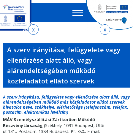
Keres
EN
HU
űrlap
Ker
Jelenlegi
Ugrás
Ugrás
Ugrás
az
a
az
hely
almenühöz
tartalomra
oldaltérképre
A szerv irányítása, felügyelete vagy
ellenőrzése alatt álló, vagy
alárendeltségében működő
közfeladatot ellátó szervek
A szerv irányítása, felügyelete vagy ellenőrzése alatt álló, vagy
alárendeltségében működő más közfeladatot ellátó szervek
hivatalos neve, székhelye, elérhetősége (telefonszám, telefax,
postacím, elektronikus levélcím)
MÁV Személyszállítási Zártkörűen Működő
Részvénytársaság
(Székhely: 1091 Budapest, Üllői
út 131., Postacím:
1384 Budapest, Pf. 780.
, E-mail: