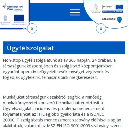
Keres
EN
HU
űrlap
Ker
Jelenlegi
Ugrás
Ugrás
Ugrás
az
a
az
hely
almenühöz
tartalomra
oldaltérképre
Ügyfélszolgálat
Non-stop ügyfélszolgálatunk az év 365 napján, 24 órában, a
társaságunk központjában és szolgáltató központjainkban
egyaránt operatív felügyeleti tevékenységet végeznek és
fogadják ügyfeleink, felhasználóink megkereséseit.
Munkájukat társaságunk szakértői segítik, a minőségi
munkakörnyezetet korszerű technikai háttér biztosítja.
Ügyfélszolgálati, incidens- és probléma menedzsment
folyamatainkat az
ITIL
legjobb gyakorlata és a ISO/IEC
20000
IT
szolgáltatás menedzsment szabvány előírásai alapján
alakítottuk, valamint az MSZ EN
ISO
9001:2009 szabvány szerint