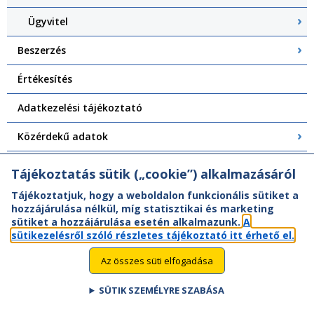
Ügyvitel
Beszerzés
Értékesítés
Adatkezelési tájékoztató
Közérdekű adatok
Visszaélés bejelentés
Tájékoztatás sütik („cookie”) alkalmazásáról
Tájékoztatjuk, hogy a weboldalon funkcionális sütiket a
hozzájárulása nélkül, míg statisztikai és marketing
sütiket a hozzájárulása esetén alkalmazunk.
A
sütikezelésről szóló részletes tájékoztató itt érhető el.
Az összes süti elfogadása
SÜTIK SZEMÉLYRE SZABÁSA