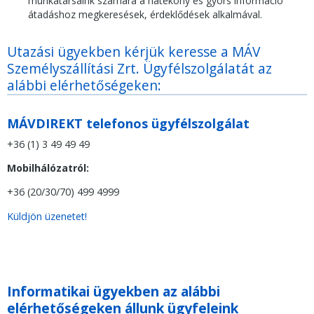
munkatársaink számára a hatékony és gyors információ
átadáshoz megkeresések, érdeklődések alkalmával.
Utazási ügyekben kérjük keresse a
MÁV
Személyszállítási Zrt. Ügyfélszolgálatát
az
alábbi elérhetőségeken:
MÁVDIREKT telefonos ügyfélszolgálat
+36 (1) 3 49 49 49
Mobilhálózatról:
+36 (20/30/70) 499 4999
Küldjön üzenetet!
Informatikai ügyekben az alábbi
elérhetőségeken állunk ügyfeleink