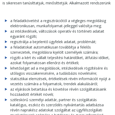
is sikeresen tanúsíttatjuk, minősíttetjük. Alkalmazott rendszerünk
a feladatkövetést a regisztrációtól a végleges megoldásig
elektronikusan, munkafolyamat-jelleggel valósítja meg;
az intézkedések, változások operatív és történeti adatait
egyaránt rögzíti;
regisztrálja a bejelentő ügyfelek adatait, problémáit;
a feladatokat automatikusan továbbítja a felelős
szervezetek, megoldásra kijelölt személyek számára;
rögzíti a kért és vállalt teljesítési határidőket, átfutási időket,
azokat folyamatosan ellenőrzi és értékeli;
lehetőséget ad a megoldások, intézkedések rögzítésére és
utólagos visszakeresésére, a tudásbázis növelésére;
statisztikai elemzések, értékelések révén információt nyújt a
vezetés számára a folyamatok, trendek alakulásáról;
az eljárások betartása és követése révén szolgáltatásaink
hozzáadott értékét növeli;
széleskörű személyi adattár, partner és szolgáltatás
katalógus, eszköz és szerződés nyilvántartás adatbázisa
révén naprakész adatokat szolgáltat az ügyfélszolgálati