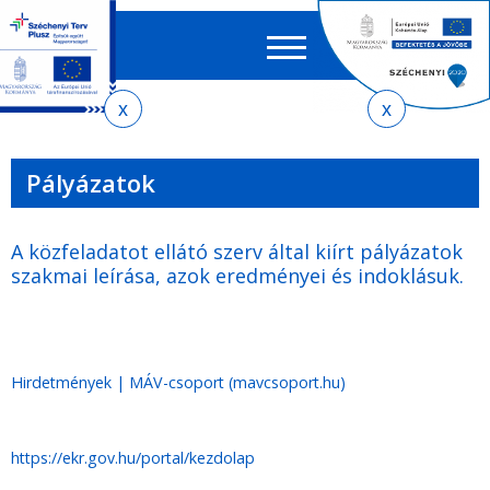
Keres
EN
HU
űrlap
Ker
Jelenlegi
Ugrás
Ugrás
Ugrás
az
a
az
hely
almenühöz
tartalomra
oldaltérképre
Pályázatok
A közfeladatot ellátó szerv által kiírt pályázatok
szakmai leírása, azok eredményei és indoklásuk.
Hirdetmények | MÁV-csoport (mavcsoport.hu)
https://ekr.gov.hu/portal/kezdolap