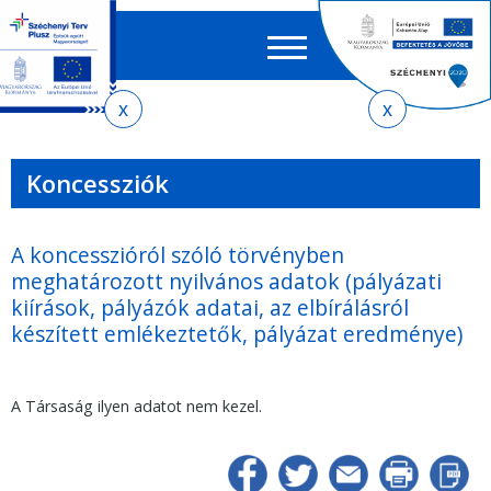
Keres
EN
HU
űrlap
Ker
Jelenlegi
Ugrás
Ugrás
Ugrás
az
a
az
hely
almenühöz
tartalomra
oldaltérképre
Koncessziók
A koncesszióról szóló törvényben
meghatározott nyilvános adatok (pályázati
kiírások, pályázók adatai, az elbírálásról
készített emlékeztetők, pályázat eredménye)
A Társaság ilyen adatot nem kezel.