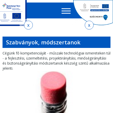
Keres
EN
HU
űrlap
Ker
Jelenlegi
Ugrás
Ugrás
Ugrás
az
a
az
hely
almenühöz
tartalomra
oldaltérképre
Szabványok, módszertanok
Cégünk fő kompetenciáját - műszaki technológiai ismereteken túl
- a fejlesztési, üzemeltetési, projektirányítási, minőségirányítási
és biztonságirányítási módszertanok készség szintű alkalmazása
jelenti.