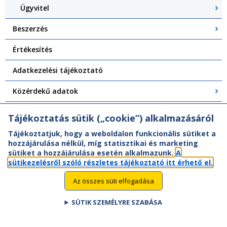
Ügyvitel
Beszerzés
Értékesítés
Adatkezelési tájékoztató
Közérdekű adatok
Visszaélés bejelentés
Tájékoztatás sütik („cookie”) alkalmazásáról
Tájékoztatjuk, hogy a weboldalon funkcionális sütiket a
hozzájárulása nélkül, míg statisztikai és marketing
sütiket a hozzájárulása esetén alkalmazunk.
A
sütikezelésről szóló részletes tájékoztató itt érhető el.
Az összes süti elfogadása
SÜTIK SZEMÉLYRE SZABÁSA