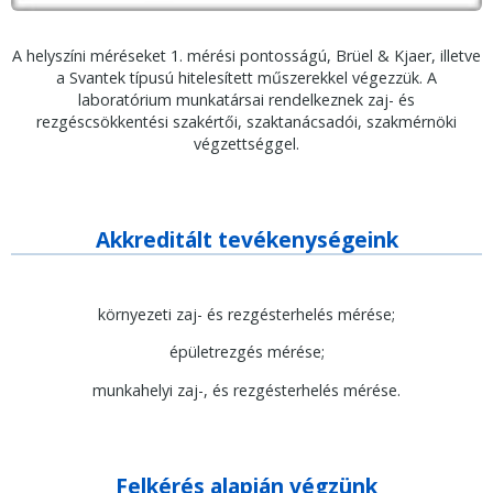
A helyszíni méréseket 1. mérési pontosságú, Brüel & Kjaer, illetve
a Svantek típusú hitelesített műszerekkel végezzük. A
laboratórium munkatársai rendelkeznek zaj- és
rezgéscsökkentési szakértői, szaktanácsadói, szakmérnöki
végzettséggel.
Akkreditált tevékenységeink
környezeti zaj- és rezgésterhelés mérése;
épületrezgés mérése;
munkahelyi zaj-, és rezgésterhelés mérése.
Felkérés alapján végzünk