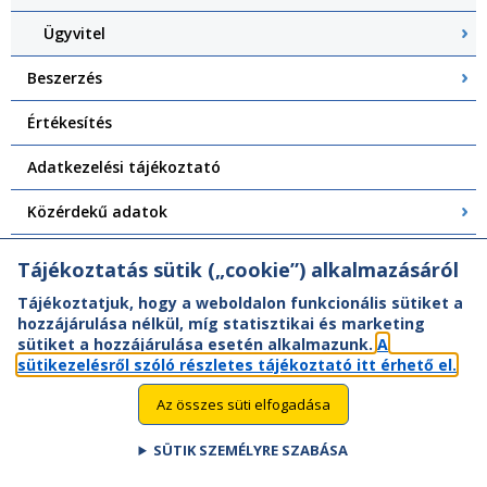
Ügyvitel
Beszerzés
Értékesítés
Adatkezelési tájékoztató
Közérdekű adatok
Visszaélés bejelentés
Tájékoztatás sütik („cookie”) alkalmazásáról
Tájékoztatjuk, hogy a weboldalon funkcionális sütiket a
hozzájárulása nélkül, míg statisztikai és marketing
sütiket a hozzájárulása esetén alkalmazunk.
A
sütikezelésről szóló részletes tájékoztató itt érhető el.
Az összes süti elfogadása
SÜTIK SZEMÉLYRE SZABÁSA