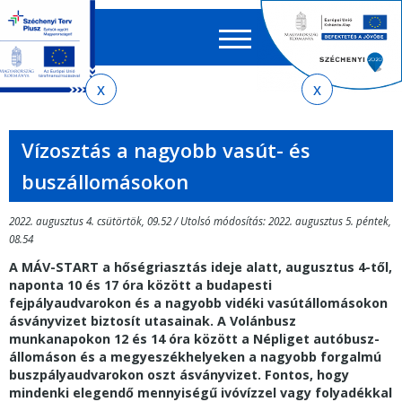
Keres
EN
HU
űrlap
Ker
Jelenlegi
Ugrás
Ugrás
Ugrás
az
a
az
hely
almenühöz
tartalomra
oldaltérképre
Vízosztás a nagyobb vasút- és
buszállomásokon
2022. augusztus 4. csütörtök, 09.52 / Utolsó módosítás: 2022. augusztus 5. péntek,
08.54
A MÁV-START a hőségriasztás ideje alatt, augusztus 4-től,
naponta 10 és 17 óra között a budapesti
fejpályaudvarokon és a nagyobb vidéki vasútállomásokon
ásványvizet biztosít utasainak. A Volánbusz
munkanapokon 12 és 14 óra között a Népliget autóbusz-
állomáson és a megyeszékhelyeken a nagyobb forgalmú
buszpályaudvarokon oszt ásványvizet. Fontos, hogy
mindenki elegendő mennyiségű ivóvízzel vagy folyadékkal