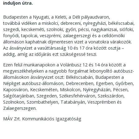
induljon útra.
Budapesten a Nyugati, a Keleti, a Déli pályaudvaron,
továbbá vidéken a miskolci, debreceni, nyíregyházi, békéscsabai,
szegedi, kecskeméti, szolnoki, győri, pécsi, nagykanizsai, siófoki,
fonyódi, tapolcai, veszprémi, zalaegerszegi és a celldömölki
állomáson kaphatnak díjmentesen vizet a vonatokra várakozók.
Az ásványvizet a vasúttársaság 10 és 17 óra között osztja –
addig, amíg az időjárás ezt szükségessé teszi.
Ezen felül munkanapokon a Volánbusz 12 és 14 óra között a
megyeszékhelyeken a nagyobb forgalmat lebonyolító autóbusz-
állomásokon ásványvizet oszt: Békéscsabán, Budapesten a
Népliget autóbusz-állomáson, Debrecenben, Egerben, Győrben,
Kaposváron, Kecskeméten, Miskolcon, Nyíregyházán, Pécsen,
Salgótarjánban, Szegeden, Székesfehérváron, Szekszárdon,
Szolnokon, Szombathelyen, Tatabányán, Veszprémben és
Zalaegerszegen.
MÁV Zrt. Kommunikációs Igazgatóság