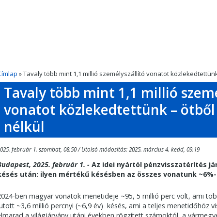
Címlap
» Tavaly több mint 1,1 millió személyszállító vonatot közlekedtettün
Tavaly több mint 1,1 millió szemé
vonatot közlekedtettünk – ötből
nélkül
025. február 1. szombat, 08.50 / Utolsó módosítás: 2025. március 4. kedd, 09.19
Budapest, 2025. február 1. -
Az idei nyártól pénzvisszatérítés j
késés után: ilyen mértékű késésben az összes vonatunk ~6%-a
2024-ben magyar vonatok menetideje ~95, 5 millió perc volt, ami töb
jutott ~3,6 millió percnyi (~6,9 év) késés, ami a teljes menetidőhöz 
elmarad a világjárvány utáni években rögzített számoktól, a vármegy