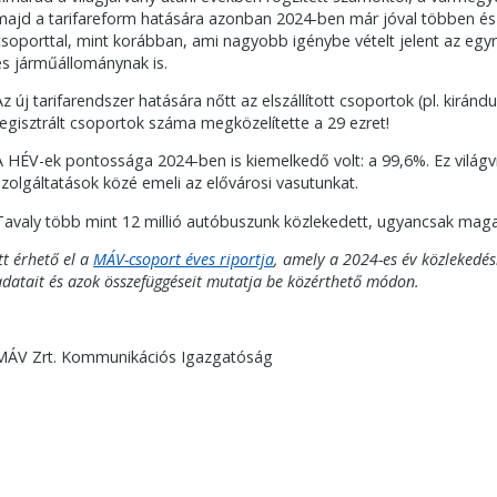
majd a tarifareform hatására azonban 2024-ben már jóval többen és
csoporttal, mint korábban, ami nagyobb igénybe vételt jelent az eg
és járműállománynak is.
Az új tarifarendszer hatására nőtt az elszállított csoportok (pl. kiránd
regisztrált csoportok száma megközelítette a 29 ezret!
A HÉV-ek pontossága 2024-ben is kiemelkedő volt: a 99,6%. Ez világ
szolgáltatások közé emeli az elővárosi vasutunkat.
Tavaly több mint 12 millió autóbuszunk közlekedett, ugyancsak mag
tt érhető el a
MÁV-csoport éves riportja
, amely a 2024-es év közlekedés
adatait és azok összefüggéseit mutatja be közérthető módon.
MÁV Zrt. Kommunikációs Igazgatóság