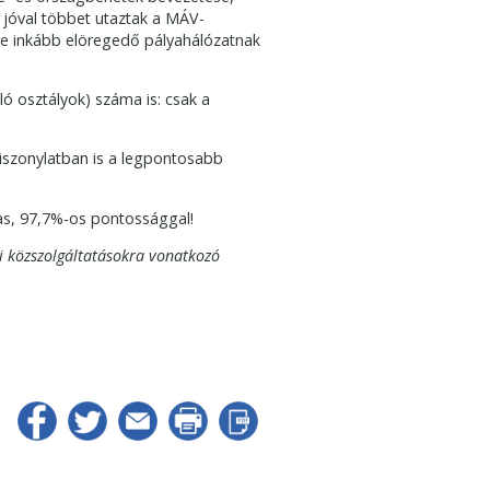
 jóval többet utaztak a MÁV-
yre inkább elöregedő pályahálózatnak
uló osztályok) száma is: csak a
viszonylatban is a legpontosabb
as, 97,7%-os pontossággal!
i közszolgáltatásokra vonatkozó