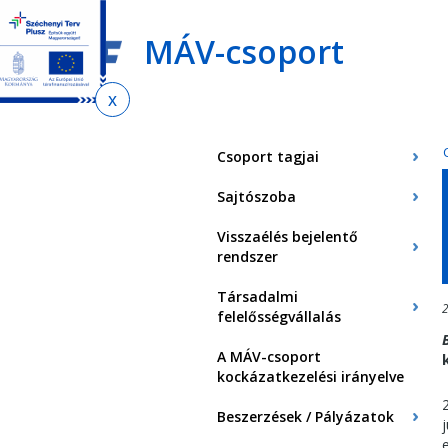
Ugrás
Ugrás
Ugrás
az
a
az
MÁV-csoport
almenühöz
tartalomra
oldaltérképre
Jelenlegi
hely
Csoport tagjai
Sajtószoba
Visszaélés bejelentő
rendszer
Társadalmi
2
felelősségvállalás
A MÁV-csoport
kockázatkezelési irányelve
Beszerzések / Pályázatok