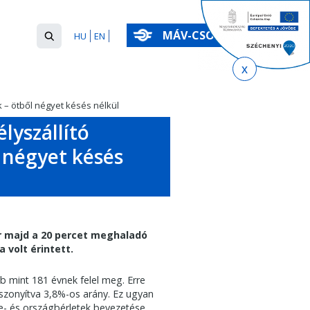
Keresés
MÁV-CSOPORT
HU
EN
űrlap
Keresés
k – ötből négyet késés nélkül
lyszállító
 négyet késés
ár majd a 20 percet meghaladó
 volt érintett.
b mint 181 évnek felel meg. Erre
viszonyítva 3,8%-os arány. Ez ugyan
e- és országbérletek bevezetése,