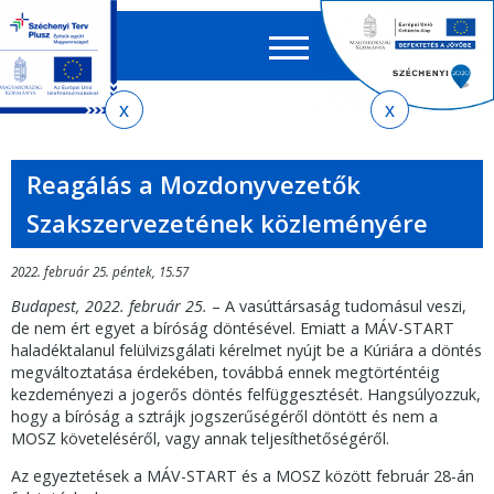
Keres
EN
HU
űrlap
Ker
Jelenlegi
Ugrás
Ugrás
Ugrás
az
a
az
hely
almenühöz
tartalomra
oldaltérképre
Reagálás a Mozdonyvezetők
Szakszervezetének közleményére
2022. február 25. péntek, 15.57
Budapest, 2022. február 25.
– A vasúttársaság tudomásul veszi,
de nem ért egyet a bíróság döntésével. Emiatt a MÁV-START
haladéktalanul felülvizsgálati kérelmet nyújt be a Kúriára a döntés
megváltoztatása érdekében, továbbá ennek megtörténtéig
kezdeményezi a jogerős döntés felfüggesztését. Hangsúlyozzuk,
hogy a bíróság a sztrájk jogszerűségéről döntött és nem a
MOSZ követeléséről, vagy annak teljesíthetőségéről.
Az egyeztetések a MÁV-START és a MOSZ között február 28-án