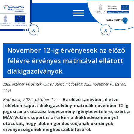
Keres
EN
HU
űrlap
Ker
Jelenlegi
Ugrás
Ugrás
Ugrás
az
a
az
hely
almenühöz
tartalomra
oldaltérképre
November 12-ig érvényesek az előző
félévre érvényes matricával ellátott
diákigazolványok
2022. október 14. péntek, 05.19 / Utolsó módosítás: 2022. november 16. szerda,
14.04
Budapest, 2022. október 14. –
Az előző tanévben, illetve
félévben kapott diákigazolvány-matricák november 12-ig
jogosítanak utazási kedvezmény igénybevételére, ezért a
MÁV-Volán-csoport is arra kéri a diákkedvezménnyel
utazókat, hogy időben gondoskodjanak okmányuk
érvényességének meghosszabbításáról.