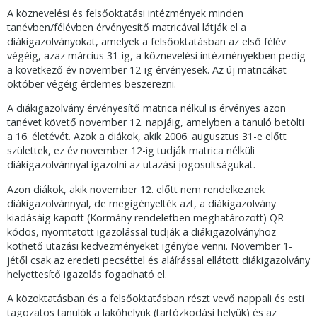
A köznevelési és felsőoktatási intézmények minden
tanévben/félévben érvényesítő matricával látják el a
diákigazolványokat, amelyek a felsőoktatásban az első félév
végéig, azaz március 31-ig, a köznevelési intézményekben pedig
a következő év november 12-ig érvényesek. Az új matricákat
október végéig érdemes beszerezni.
A diákigazolvány érvényesítő matrica nélkül is érvényes azon
tanévet követő november 12. napjáig, amelyben a tanuló betölti
a 16. életévét. Azok a diákok, akik 2006. augusztus 31-e előtt
születtek, ez év november 12-ig tudják matrica nélküli
diákigazolvánnyal igazolni az utazási jogosultságukat.
Azon diákok, akik november 12. előtt nem rendelkeznek
diákigazolvánnyal, de megigényelték azt, a diákigazolvány
kiadásáig kapott (Kormány rendeletben meghatározott) QR
kódos, nyomtatott igazolással tudják a diákigazolványhoz
köthető utazási kedvezményeket igénybe venni. November 1-
jétől csak az eredeti pecséttel és aláírással ellátott diákigazolvány
helyettesítő igazolás fogadható el.
A közoktatásban és a felsőoktatásban részt vevő nappali és esti
tagozatos tanulók a lakóhelyük (tartózkodási helyük) és az