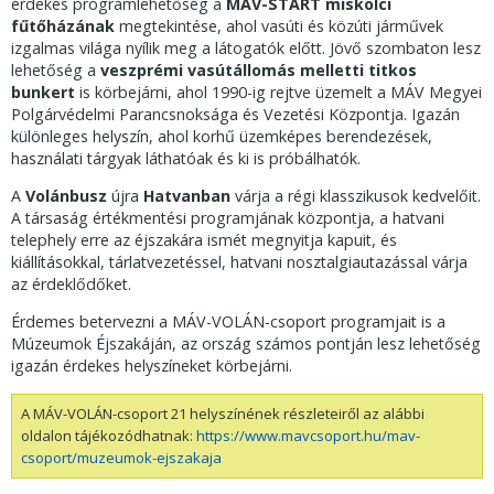
érdekes programlehetőség a
MÁV-START miskolci
fűtőházának
megtekintése, ahol vasúti és közúti járművek
izgalmas világa nyílik meg a látogatók előtt. Jövő szombaton lesz
lehetőség a
veszprémi vasútállomás melletti titkos
bunkert
is körbejárni, ahol 1990-ig rejtve üzemelt a MÁV Megyei
Polgárvédelmi Parancsnoksága és Vezetési Központja. Igazán
különleges helyszín, ahol korhű üzemképes berendezések,
használati tárgyak láthatóak és ki is próbálhatók.
A
Volánbusz
újra
Hatvanban
várja a régi klasszikusok kedvelőit.
A társaság értékmentési programjának központja, a hatvani
telephely erre az éjszakára ismét megnyitja kapuit, és
kiállításokkal, tárlatvezetéssel, hatvani nosztalgiautazással várja
az érdeklődőket.
Érdemes betervezni a MÁV-VOLÁN-csoport programjait is a
Múzeumok Éjszakáján, az ország számos pontján lesz lehetőség
igazán érdekes helyszíneket körbejárni.
A MÁV-VOLÁN-csoport 21 helyszínének részleteiről az alábbi
oldalon tájékozódhatnak:
https://www.mavcsoport.hu/mav-
csoport/muzeumok-ejszakaja