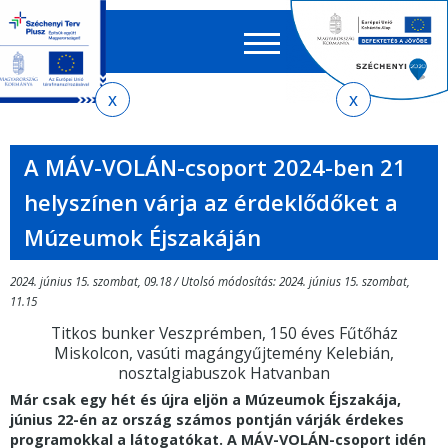
Keres
EN
HU
űrlap
Ker
Jelenlegi
Ugrás
Ugrás
Ugrás
az
a
az
hely
almenühöz
tartalomra
oldaltérképre
A MÁV-VOLÁN-csoport 2024-ben 21
helyszínen várja az érdeklődőket a
Múzeumok Éjszakáján
2024. június 15. szombat, 09.18 / Utolsó módosítás: 2024. június 15. szombat,
11.15
Titkos bunker Veszprémben, 150 éves Fűtőház
Miskolcon, vasúti magángyűjtemény Kelebián,
nosztalgiabuszok Hatvanban
Már csak egy hét és újra eljön a Múzeumok Éjszakája,
június 22-én az ország számos pontján várják érdekes
programokkal a látogatókat. A MÁV-VOLÁN-csoport idén