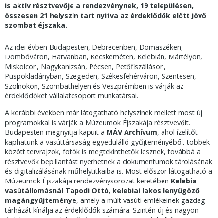
is aktív résztvevője a rendezvénynek, 19 településen,
összesen 21 helyszín tart nyitva az érdeklődők előtt jövő
szombat éjszaka.
Az idei évben Budapesten, Debrecenben, Domaszéken,
Dombóváron, Hatvanban, Kecskeméten, Kelebián, Mártélyon,
Miskolcon, Nagykanizsán, Pécsen, Petőfiszálláson,
Püspökladányban, Szegeden, Székesfehérváron, Szentesen,
Szolnokon, Szombathelyen és Veszprémben is várják az
érdeklődőket vállalatcsoport munkatársai.
A korábbi években már látogatható helyszínek mellett most új
programokkal is várják a Múzeumok Éjszakája résztvevőit.
Budapesten megnyitja kapuit a
MÁV Archívum
, ahol ízelítőt
kaphatunk a vasúttársaság egyedülálló gyűjteményéből, többek
között tervrajzok, fotók is megtekinthetők lesznek, továbbá a
résztvevők bepillantást nyerhetnek a dokumentumok tárolásának
és digitalizálásának műhelytitkaiba is. Most először látogatható a
Múzeumok Éjszakája rendezvénysorozat keretében
Kelebia
vasútállomásnál Tapodi Ottó, kelebiai lakos lenyűgöző
magángyűjteménye
, amely a múlt vasúti emlékeinek gazdag
tárházát kínálja az érdeklődők számára. Szintén új és nagyon