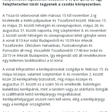
felejthetetlen túrát tegyenek a csodás környezetben.
A Tisza-tó sebesvonat idén március 15-től november 2-ig
közlekedik a Keleti pályaudvar és Tiszafüred között. Március 15.
és május 25. között hétvégén és ünnepnapokon, május 26. és
augusztus 31. között naponta, míg szeptember 6. és november
2. között ismét hétvégén és ünnepnapokon lehet igénybe venni.
A vonat 8:10-kor indul Budapestről és 10:39-kor érkezik
Tiszafüredre. Útközben Hatvanban, Füzesabonyban és
Poroszlón áll meg. Visszafelé Tiszafüredről 17:46-kor indul és
20:15-re érkezik Budapestre, így elegendő idő áll rendelkezésre
egy kellemes biciklitúrához a tó körül.
A vonat kifejezetten a kerékpárosokat szolgálja ki. Március 15. és
május közepe, valamint szeptember 6. és november 2. között
közel 20 kerékpárhely biztosított, míg május közepe és
augusztus 31. között ez a szám 50-re emelkedik. Különleges
kialakítású kerékpárok, mint a tandem vagy az utánfutós bringák
is szállíthatók kettő kerékpárjegy megváltásával.
Kerékpárhelyjegyet viszont nem kell venni, elég a kerékpárjegy
vagy a kerékpár országbérlet.