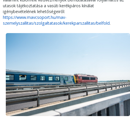
utasok tájékoztatása a vasúti kerékpáros kínálat
igénybevételének lehetőségeiről:
https://www.mavcsoport.hu/mav-
szemelyszallitas/szolgaltatasok/kerekparszallitas/belfold
.