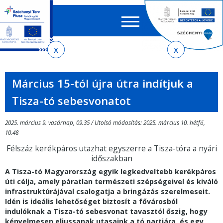
Keres
EN
HU
űrlap
Ker
Jelenlegi
Ugrás
Ugrás
Ugrás
az
a
az
hely
almenühöz
tartalomra
oldaltérképre
Március 15-tól újra útra indítjuk a
Tisza-tó sebesvonatot
2025. március 9. vasárnap, 09.35 / Utolsó módosítás: 2025. március 10. hétfő,
10.48
Félszáz kerékpáros utazhat egyszerre a Tisza-tóra a nyári
időszakban
A Tisza-tó Magyarország egyik legkedveltebb kerékpáros
úti célja, amely páratlan természeti szépségeivel és kiváló
infrastruktúrájával csalogatja a bringázás szerelmeseit.
Idén is ideális lehetőséget biztosít a fővárosból
indulóknak a Tisza-tó sebesvonat tavasztól őszig, hogy
kényelmesen eljussanak utasaink a tó partjára, és egy