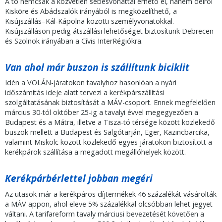
A tó nem
csak a közvetlen sebesvonattal érhető el, hanem délről
Kisköre és Abádszalók irányából is megközelíthető, a
Kisújszállás–Kál-Kápolna közötti személyvonatokkal.
Kisújszálláson pedig átszállási lehetőséget biztosítunk Debrecen
és Szolnok irányában a Cívis InterRégiókra.
Van ahol már buszon is szállítunk biciklit
Idén a VOLÁN-járatokon tavalyhoz hasonlóan a nyári
időszámítás ideje alatt tervezi a kerékpárszállítási
szolgáltatásának biztosítását a MÁV-csoport. Ennek megfelelően
március 30-tól október 25-ig a tavalyi évvel megegyezően a
Budapest és a Mátra, illetve a Tisza-tó térsége között közlekedő
buszok mellett a Budapest és Salgótarján, Eger, Kazincbarcika,
valamint Miskolc között közlekedő egyes járatokon biztosított a
kerékpárok szállítása a megadott megállóhelyek között.
Kerékpárbérlettel jobban megéri
Az utasok már a kerékpáros díjtermékek 46 százalékát vásárolták
a MÁV appon, ahol eleve 5% százalékkal olcsóbban lehet jegyet
váltani. A tarifareform tavaly márciusi bevezetését követően a