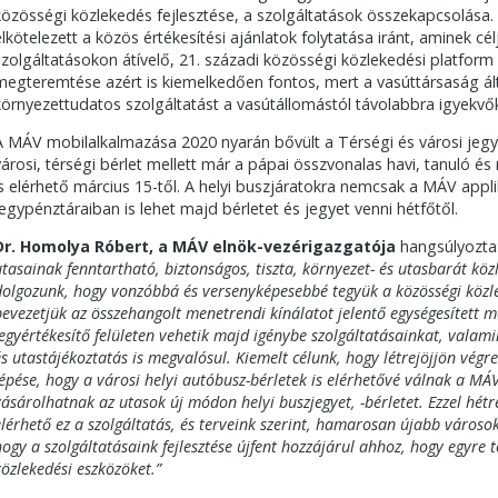
közösségi közlekedés fejlesztése, a szolgáltatások összekapcsolás
elkötelezett a közös értékesítési ajánlatok folytatása iránt, aminek cé
szolgáltatásokon átívelő, 21. századi közösségi közlekedési platform l
megteremtése azért is kiemelkedően fontos, mert a vasúttársaság álta
környezettudatos szolgáltatást a vasútállomástól távolabbra igyekvők
A MÁV mobilalkalmazása 2020 nyarán bővült a Térségi és városi je
városi, térségi bérlet mellett már a pápai összvonalas havi, tanuló és
is elérhető március 15-től. A helyi buszjáratokra nemcsak a MÁV app
jegypénztáraiban is lehet majd bérletet és jegyet venni hétfőtől.
Dr. Homolya Róbert, a MÁV elnök-vezérigazgatója
hangsúlyozta
utasainak fenntartható, biztonságos, tiszta, környezet- és utasbarát köz
dolgozunk, hogy vonzóbbá és versenyképesebbé tegyük a közösségi közle
bevezetjük az összehangolt menetrendi kínálatot jelentő egységesített m
jegyértékesítő felületen vehetik majd igénybe szolgáltatásainkat, valam
és utastájékoztatás is megvalósul. Kiemelt célunk, hogy létrejöjjön végr
lépése, hogy a városi helyi autóbusz-bérletek is elérhetővé válnak a M
vásárolhatnak az utasok új módon helyi buszjegyet, -bérletet. Ezzel hét
elérhető ez a szolgáltatás, és terveink szerint, hamarosan újabb városo
hogy a szolgáltatásaink fejlesztése újfent hozzájárul ahhoz, hogy egyre 
közlekedési eszközöket.”