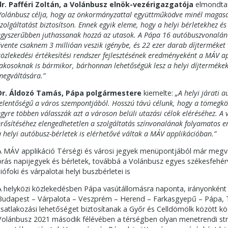
dr. Pafféri Zoltán, a Volánbusz elnök-vezérigazgatója
elmondta
Volánbusz célja, hogy az önkormányzattal együttműködve minél magasa
szolgáltatást biztosítson. Ennek egyik eleme, hogy a helyi bérletekhez 
egyszerűbben juthassanak hozzá az utasok. A Pápa 16 autóbuszvonalán 1
évente csaknem 3 millióan veszik igénybe, és 22 ezer darab díjterméket
közlekedési értékesítési rendszer fejlesztésének eredményeként a MÁV ap
lakosoknak is bármikor, bárhonnan lehetőségük lesz a helyi díjterméke
megváltására.”
Dr. Áldozó Tamás, Pápa polgármestere
kiemelte:
„A helyi járati 
jelentőségű a város szempontjából. Hosszú távú célunk, hogy a tömegkö
egyre többen válasszák azt a városon belüli utazási célok eléréséhez. A
erősítéséhez elengedhetetlen a szolgáltatás színvonalának folyamatos e
a helyi autóbusz-bérletek is elérhetővé váltak a MÁV applikációban.”
A MÁV applikáció Térségi és városi jegyek menüpontjából már megvá
órás napijegyek és bérletek, továbbá a Volánbusz egyes székesfehérv
siófoki és várpalotai helyi buszbérletei is
A helyközi közlekedésben Pápa vasútállomásra naponta, irányonként 5
Budapest – Várpalota – Veszprém – Herend – Farkasgyepű – Pápa, 
csatlakozási lehetőséget biztosítanak a Győr és Celldömölk között k
Volánbusz 2021 második félévében a térségben olyan menetrendi str