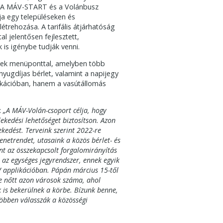
a. A MÁV-START és a Volánbusz
lja egy településeken és
étrehozása. A tarifális átjárhatóság
l jelentősen fejlesztett,
 is igénybe tudják venni.
gyek menüponttal, amelyben több
 nyugdíjas bérlet, valamint a napijegy
likációban, hanem a vasútállomás
:
„A MÁV-Volán-csoport célja, hogy
lekedési lehetőséget biztosítson. Azon
kedést. Terveink szerint 2022-re
enetrendet, utasaink a közös bérlet- és
int az összekapcsolt forgalomirányítás
e az egységes jegyrendszer, ennek egyik
ÁV applikációban. Pápán március 15-től
re nőtt azon városok száma, ahol
k is bekerülnek a körbe. Bízunk benne,
többen válasszák a közösségi