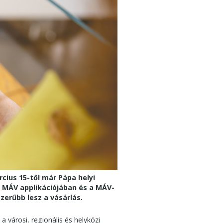
ius 15-től már Pápa helyi
 a MÁV applikációjában és a MÁV-
erűbb lesz a vásárlás.
 városi, regionális és helyközi