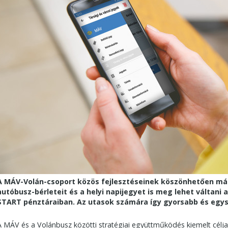
A MÁV-Volán-csoport közös fejlesztéseinek köszönhetően márc
autóbusz-bérleteit és a helyi napijegyet is meg lehet váltani
START pénztáraiban. Az utasok számára így gyorsabb és egysz
A MÁV és a Volánbusz közötti stratégiai együttműködés kiemelt célja a