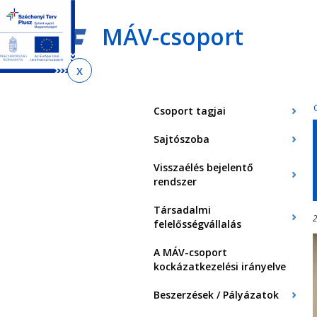
Ugrás
Ugrás
Ugrás
az
a
az
MÁV-csoport
almenühöz
tartalomra
oldaltérképre
Jelenlegi
hely
Csoport tagjai
Sajtószoba
Visszaélés bejelentő
rendszer
Társadalmi
2
felelősségvállalás
A MÁV-csoport
kockázatkezelési irányelve
Beszerzések / Pályázatok