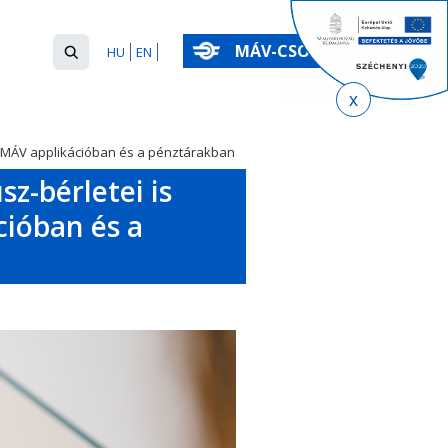
Keresés
MÁV-CSOPORT
HU
EN
űrlap
Keresés
 a MÁV applikációban és a pénztárakban
z-bérletei is
ióban és a