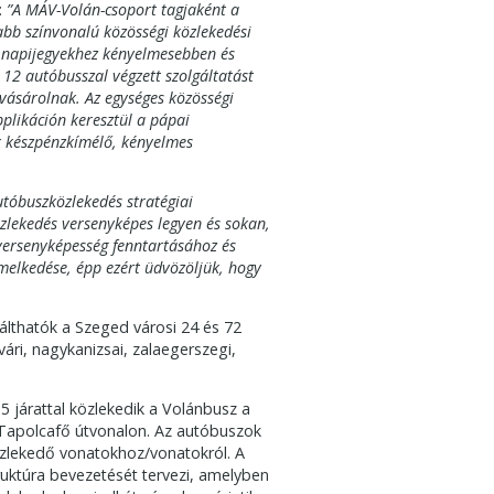
:
”A MÁV-Volán-csoport tagjaként a
bb színvonalú közösségi közlekedési
és napijegyekhez kényelmesebben és
2 autóbusszal végzett szolgáltatást
 vásárolnak. Az egységes közösségi
plikáción keresztül a pápai
k készpénzkímélő, kényelmes
autóbuszközlekedés stratégiai
zlekedés versenyképes legyen és sokan,
 versenyképesség fenntartásához és
melkedése, épp ezért üdvözöljük, hogy
lthatók a Szeged városi 24 és 72
ári, nagykanizsai, zalaegerszegi,
 járattal közlekedik a Volánbusz a
Tapolcafő útvonalon. Az autóbuszok
özlekedő vonatokhoz/vonatokról. A
uktúra bevezetését tervezi, amelyben