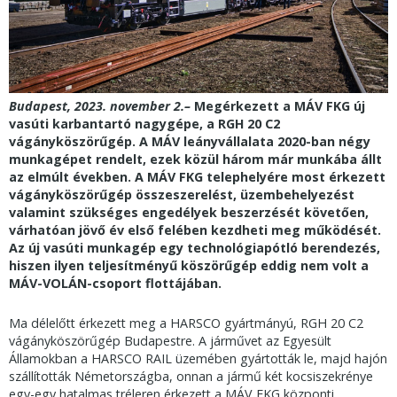
Budapest, 2023. november 2.–
Megérkezett a MÁV FKG új
vasúti karbantartó nagygépe, a RGH 20 C2
vágányköszörűgép. A MÁV leányvállalata 2020-ban négy
munkagépet rendelt, ezek közül három már munkába állt
az elmúlt években. A MÁV FKG telephelyére most érkezett
vágányköszörűgép összeszerelést, üzembehelyezést
valamint szükséges engedélyek beszerzését követően,
várhatóan jövő év első felében kezdheti meg működését.
Az új vasúti munkagép egy technológiapótló berendezés,
hiszen ilyen teljesítményű köszörűgép eddig nem volt a
MÁV-VOLÁN-csoport flottájában.
Ma délelőtt érkezett meg a HARSCO gyártmányú, RGH 20 C2
vágányköszörűgép Budapestre. A járművet az Egyesült
Államokban a HARSCO RAIL üzemében gyártották le, majd hajón
szállították Németországba, onnan a jármű két kocsiszekrénye
egy-egy hatalmas tréleren érkezett a MÁV FKG központi