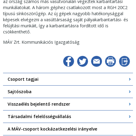
az ország számos más vasútvonalán végeztek karbantartási
munkálatokat. A három géphez csatlakozott most a RGH 20C2
típusú sínköszörűgép. Az új gépek nagyobb hatékonysággal
képesek elvégezni a vasúttársaság saját pályakarbantartási- és
felújítási munkáit, így a karbantartásra fordított idő is
csökkenthető.
MÁV Zrt. Kommunikációs Igazgatóság
Csoport tagjai
Sajtószoba
Visszaélés bejelentő rendszer
Társadalmi felelősségvállalás
A MÁV-csoport kockázatkezelési irányelve