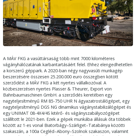
A MÁV FKG a vasúttársaság több mint 7000 kilométeres
vágányhálózatának karbantartásáért felel. Ehhez elengedhetetlen
a korszerű géppark. A 2020-ban négy nagyvasúti munkagép
beszerzésére összesen 25.200.000 euro összegben kötött
szerződést a MÁV FKG a két nyertes vállalkozóval. A
közbeszerzésen nyertes Plasser & Theurer, Export von
Bahnbaumaschinen GmbH. a szerződés keretében egy
nagyteljesítményű RM 85-750 UHR N ágyazatrostálógépet, egy
nagyteljesítményű DGS NG dinamikus vágánystabilizálógépet és
egy UNIMAT 08-4X4/4S kitérő- és vágányszabályozógépet
szállított le 2021-ben. Ezek a gépek munkába állásuk óta többek
között az 1-es vonal Biatorbágy–Szárliget–Tatabánya közötti
szakaszán, a 100a Cegléd–Abony–Szolnok szakaszon, valamint