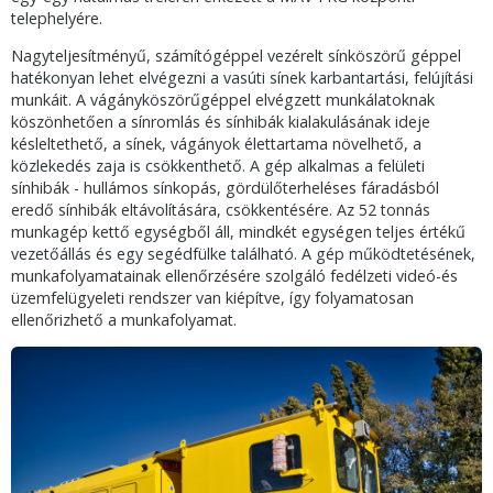
telephelyére.
Nagyteljesítményű, számítógéppel vezérelt sínköszörű géppel
hatékonyan lehet elvégezni a vasúti sínek karbantartási, felújítási
munkáit. A vágányköszörűgéppel elvégzett munkálatoknak
köszönhetően a sínromlás és sínhibák kialakulásának ideje
késleltethető, a sínek, vágányok élettartama növelhető, a
közlekedés zaja is csökkenthető. A gép alkalmas a felületi
sínhibák - hullámos sínkopás, gördülőterheléses fáradásból
eredő sínhibák eltávolítására, csökkentésére. Az 52 tonnás
munkagép kettő egységből áll, mindkét egységen teljes értékű
vezetőállás és egy segédfülke található. A gép működtetésének,
munkafolyamatainak ellenőrzésére szolgáló fedélzeti videó-és
üzemfelügyeleti rendszer van kiépítve, így folyamatosan
ellenőrizhető a munkafolyamat.