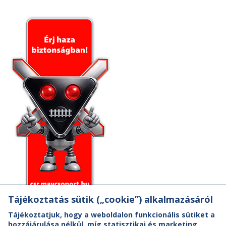
Tájékoztatás sütik („cookie”) alkalmazásáról
Tájékoztatjuk, hogy a weboldalon funkcionális sütiket a
hozzájárulása nélkül, míg statisztikai és marketing