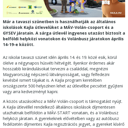
Már a tavaszi szünetben is használhatják az általános
iskolások Kajla útlevelüket a MÁV-Volán-csoport és a
GYSEV járatain. A sárga útlevél ingyenes utazást biztosít a
belföldi helyközi vonatokon és Volánbusz járatokon április
14-19-e között.
Az iskolai tavaszi szünet idén április 14. és 19. közé esik, körül
ölelve a négynapos húsvéti hétvégét. Ilyenkor érdemes akár
hosszabb kirándulásokat tervezni a családdal, megnézni
Magyarország népszerű látványosságait, vagy felfedezni
kevésbé ismert tájakat is. A Kajla program keretében
országszerte 500 helyszínen lehet az útlevélbe pecsétet gyűjteni
vagy arra kedvezményt kapni.
A közös utazásokhoz a MÁV-Volán-csoport is támogatást nyújt.
A Kajla útlevéllel rendelkező általános iskolások díjmentesen
utazhatnak belföldön a MÁV-START vonatain, és a Volánbusz
helyközi járatain. A gyerekeknek elővételben vagy az autóbusz
fedélzetén díjmentes Kajla regisztrációs jegyet, a gyereket kísérő