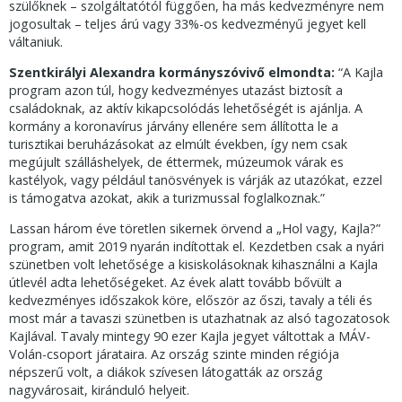
szülőknek – szolgáltatótól függően, ha más kedvezményre nem
jogosultak – teljes árú vagy 33%-os kedvezményű jegyet kell
váltaniuk.
Szentkirályi Alexandra kormányszóvivő elmondta:
“A Kajla
program azon túl, hogy kedvezményes utazást biztosít a
családoknak, az aktív kikapcsolódás lehetőségét is ajánlja. A
kormány a koronavírus járvány ellenére sem állította le a
turisztikai beruházásokat az elmúlt években, így nem csak
megújult szálláshelyek, de éttermek, múzeumok várak es
kastélyok, vagy például tanösvények is várják az utazókat, ezzel
is támogatva azokat, akik a turizmussal foglalkoznak.”
Lassan három éve töretlen sikernek örvend a „Hol vagy, Kajla?”
program, amit 2019 nyarán indítottak el. Kezdetben csak a nyári
szünetben volt lehetősége a kisiskolásoknak kihasználni a Kajla
útlevél adta lehetőségeket. Az évek alatt tovább bővült a
kedvezményes időszakok köre, először az őszi, tavaly a téli és
most már a tavaszi szünetben is utazhatnak az alsó tagozatosok
Kajlával. Tavaly mintegy 90 ezer Kajla jegyet váltottak a MÁV-
Volán-csoport járataira. Az ország szinte minden régiója
népszerű volt, a diákok szívesen látogatták az ország
nagyvárosait, kiránduló helyeit.