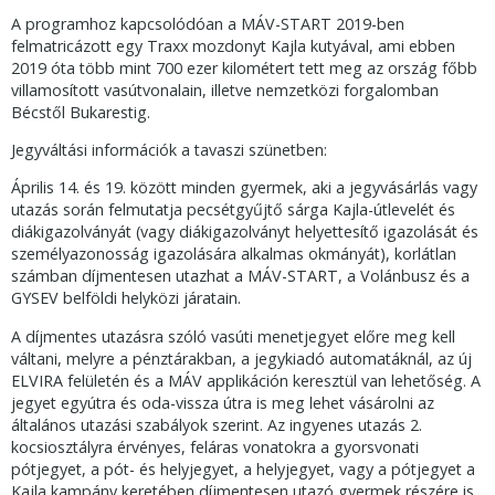
A programhoz kapcsolódóan a MÁV-START 2019-ben
felmatricázott egy Traxx mozdonyt Kajla kutyával, ami ebben
2019 óta több mint 700 ezer kilométert tett meg az ország főbb
villamosított vasútvonalain, illetve nemzetközi forgalomban
Bécstől Bukarestig.
Jegyváltási információk a tavaszi szünetben:
Április 14. és 19. között minden gyermek, aki a jegyvásárlás vagy
utazás során felmutatja pecsétgyűjtő sárga Kajla-útlevelét és
diákigazolványát (vagy diákigazolványt helyettesítő igazolását és
személyazonosság igazolására alkalmas okmányát), korlátlan
számban díjmentesen utazhat a MÁV-START, a Volánbusz és a
GYSEV belföldi helyközi járatain.
A díjmentes utazásra szóló vasúti menetjegyet előre meg kell
váltani, melyre a pénztárakban, a jegykiadó automatáknál, az új
ELVIRA felületén és a MÁV applikáción keresztül van lehetőség. A
jegyet egyútra és oda-vissza útra is meg lehet vásárolni az
általános utazási szabályok szerint. Az ingyenes utazás 2.
kocsiosztályra érvényes, feláras vonatokra a gyorsvonati
pótjegyet, a pót- és helyjegyet, a helyjegyet, vagy a pótjegyet a
Kajla kampány keretében díjmentesen utazó gyermek részére is