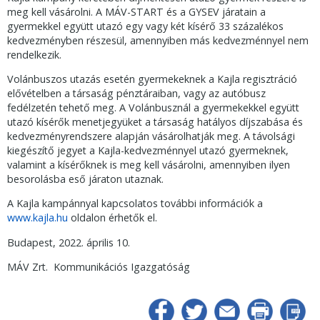
meg kell vásárolni. A MÁV-START és a GYSEV járatain a
gyermekkel együtt utazó egy vagy két kísérő 33 százalékos
kedvezményben részesül, amennyiben más kedvezménnyel nem
rendelkezik.
Volánbuszos utazás esetén gyermekeknek a Kajla regisztráció
elővételben a társaság pénztáraiban, vagy az autóbusz
fedélzetén tehető meg. A Volánbusznál a gyermekekkel együtt
utazó kísérők menetjegyüket a társaság hatályos díjszabása és
kedvezményrendszere alapján vásárolhatják meg. A távolsági
kiegészítő jegyet a Kajla-kedvezménnyel utazó gyermeknek,
valamint a kísérőknek is meg kell vásárolni, amennyiben ilyen
besorolásba eső járaton utaznak.
A Kajla kampánnyal kapcsolatos további információk a
www.kajla.hu
oldalon érhetők el.
Budapest, 2022. április 10.
MÁV Zrt. Kommunikációs Igazgatóság