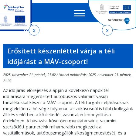
Keres
EN
HU
űrlap
Ker
Jelenlegi
Ugrás
Ugrás
Ugrás
az
a
az
hely
almenühöz
tartalomra
oldaltérképre
Erősített készenléttel várja a téli
időjárást a MÁV-csoport!
2025. november 21. péntek, 21.02 / Utolsó módosítás: 2025. november 21. péntek,
21.03
Az időjárás-előrejelzés alapján a következő napok téli
időjárására megerősített autóbuszos valamint vasúti
tartalékokkal készül a MÁV-csoport. A téli forgalmi eljárásoknak
megfelelően a hétvége folyamán a szokásosnál is több kollégánk
áll készenlétben a közlekedés zavartalan lebonyolítása
érdekében. A havazást követően munkatársaink, valamint
szerződött partnereink mihamarabb megkezdik a
vasútállomások, autóbuszmegállók síkoságmentesítését, és a