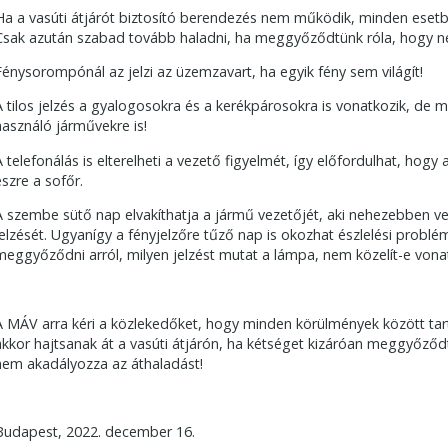
Ha a vasúti átjárót biztosító berendezés nem működik, minden esetben
Csak azután szabad tovább haladni, ha meggyőződtünk róla, hogy n
Fénysorompónál az jelzi az üzemzavart, ha egyik fény sem világít!
A tilos jelzés a gyalogosokra és a kerékpárosokra is vonatkozik, de
használó járművekre is!
A telefonálás is elterelheti a vezető figyelmét, így előfordulhat, hogy a
észre a sofőr.
A szembe sütő nap elvakíthatja a jármű vezetőjét, aki nehezebben veh
jelzését. Ugyanígy a fényjelzőre tűző nap is okozhat észlelési problém
meggyőződni arról, milyen jelzést mutat a lámpa, nem közelít-e vona
A MÁV arra kéri a közlekedőket, hogy minden körülmények között tart
akkor hajtsanak át a vasúti átjárón, ha kétséget kizáróan meggyőződ
nem akadályozza az áthaladást!
Budapest, 2022. december 16.