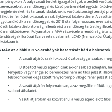
kampányokon. A pályavasúti területi igazgatóságok a területi vasútb
szervezetekkel, a rendőrséggel és külső partnerekkel együttműködv
megjelenéseket, és tartanak iskoláknak is vasútbiztonsági témájú pr
diákot és felnőttet oktatnak a szabálykövető közlekedésre. A vasúttá
együttműködik a rendőrséggel, és 2018 óta folyamatosan, éves szinte
közúti közlekedésbiztonsági ellenőrzést a rendőrség területileg illet
közreműködésével. Folyamatos a MÁV részvétele a rendőrség által s
Rendőrségek Európai Szervezete), valamint ILCAD (Nemzetközi Útátjá
akciókban is.
A MÁV az alábbi KRESZ-szabályok betartását kéri a balesetek
• A vasúti átjárót csak fokozott óvatossággal szabad megkö
• Biztosított vasúti átjárón csak akkor szabad áthajtani, ha
fényjelző vagy hangjelző berendezés nem ad tilos jelzést, ille
félsorompóval kiegészített fénysorompó villogó fehér jelzést ad
• A vasúti átjárón folyamatosan, azaz megállás nélkül, leg
szabad áthaladni.
• Vasúti átjáróban és közvetlenül a vasúti átjáró előtt tilos 