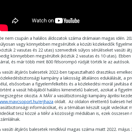
De nem csupán a halálos áldozatok száma drámaian magas idén. 202
súlyosan vagy könnyebben megsérültek a közúti közlekedők figyelme
(köztük 2 vasutas és 22 utas) szenvedtek súlyos sérüléseket vasúti á
pedig könnyebben megsérültek (köztük 2 vasutas és 10 utas). Ebben a
kárral, és már több mint 800 félsorompó rúdját törték le az autósok.
A vasúti átjárós balesetek 2022-ben tapasztalható drasztikus emelked
közlekedésbiztonsági kampány a lakosság általános edukálását, a prob
célul, elsősorban a figyelemfelkeltés és a közlekedési morál javítás
történt a vasút hibájából halálos kimenetelű baleset, azokat a figy
megszegése okozta. A MÁV a vasútbiztonsági kampány áprilisi kezde
www.mavcsoport.hu/erjhaza
oldalt. Az oldalon elrettentő baleseti he
vasútbiztonsági információkat, és a témában készült saját videókat 
videókat tesz közzé a MÁV a közösségi médiában is, ezek összesen 
számlálnak.
A vasúti átjárós balesetek rendkívül magas száma miatt 2022. máju