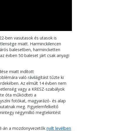
2-ben vasutasok és utasok is
tlensége miatt. Harminckilencen
tjárós balesetben, harmincketten
z évben 50 baleset járt csak anyagi
ése miatt indított
lémára való rávilágítást tűzte ki
a érdekében. Az elmúlt 14 évben nem
elmetlenség vagy a KRESZ-szabályok
te óta működteti a
lyszíni fotókat, magyarázó- és alap
mutatnak meg. Figyelemfelkeltő
mintegy négymillió megtekintést
s 3-án a mozdonyvezetők
nyílt levélben