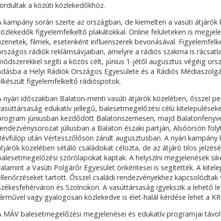
fordultak a közúti közlekedőkhöz.
A kampány során szerte az országban, de kiemelten a vasúti átjárók 
közlekedők figyelemfelkeltő plakátokkal. Online felületeken is megje
üzenetek, filmek, esetenként influenszerek bevonásával. Figyelemfelk
országos rádiók reklámsávjaiban, amelyre a rádiós szakma is rácsat
módszerekkel segíti a közös célt, június 1-jétől augusztus végéig or
adásba a Helyi Rádiók Országos Egyesülete és a Rádiós Médiaszolg
elkészült figyelemfelkeltő rádióspotok.
A nyári időszakban Balaton-menti vasúti átjárók közelében, ősszel pe
vasúttársaság edukatív jellegű, balesetmegelőzési célú kitelepüléseket
program júniusban kezdődött Balatonszemesen, majd Balatonfenyve
rendezvénysorozat júliusban a Balaton északi partján, Alsóörsön foly
Révfülöp után Vértesszőlősön zárult augusztusban. A nyári kampány ki
átjárók közelében sétáló családokat célozta, de az átjáró tilos jelzés
balesetmegelőzési szórólapokat kaptak. A helyszíni megjelenések si
valamint a Vasúti Polgárőr Egyesület önkéntesei is segítették. A kite
ellenőrzéseket tartott. Ősszel családi rendezvényekhez kapcsolódtak 
Székesfehérváron és Szolnokon. A vasúttársaság igyekszik a lehető le
járművel vagy gyalogosan közlekedve is élet-halál kérdése lehet a K
A MÁV balesetmegelőzési megjelenései és edukatív programjai táv