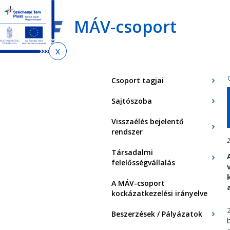
Ugrás
Ugrás
Ugrás
az
a
az
MÁV-csoport
almenühöz
tartalomra
oldaltérképre
Jelenlegi
hely
Csoport tagjai
Sajtószoba
Visszaélés bejelentő
rendszer
2
Társadalmi
felelősségvállalás
A MÁV-csoport
kockázatkezelési irányelve
Beszerzések / Pályázatok