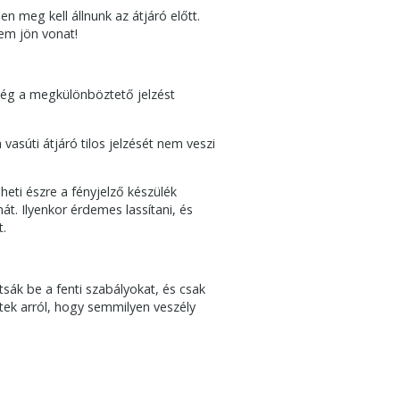
 meg kell állnunk az átjáró előtt.
em jön vonat!
 még a megkülönböztető jelzést
 vasúti átjáró tilos jelzését nem veszi
eti észre a fényjelző készülék
át. Ilyenkor érdemes lassítani, és
t.
sák be a fenti szabályokat, és csak
tek arról, hogy semmilyen veszély