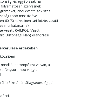
iztonsági és egyéb szakmai
e folyamatosan szerveznek
ogramokat, ahol évente sok száz
rsaság több mint tíz éve
n 60-70 helyszínen tart közös vasúti-
ékes munkatársainak
zervezett RAILPOL (Vasúti
ró Biztonsági Nap) ellenőrzési
 elkerülése érdekében:
zelíteni.
 mindkét sorompó nyitva van, a
tve a fénysorompó vagy a
.
alább 5 km/h-ás átlagsebességgel
előzni.