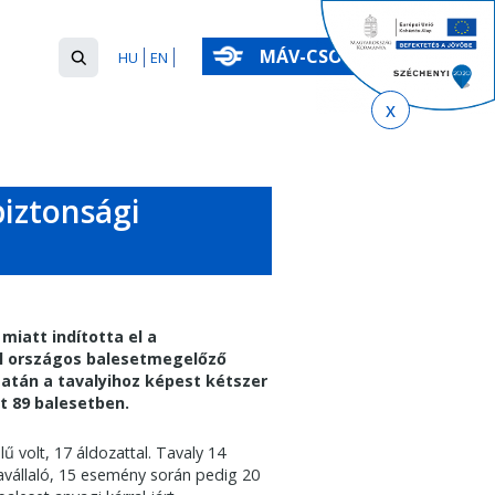
Keresés
MÁV-CSOPORT
HU
EN
űrlap
Keresés
biztonsági
iatt indította el a
el országos balesetmegelőző
tán a tavalyihoz képest kétszer
t 89 balesetben.
ű volt, 17 áldozattal. Tavaly 14
avállaló, 15 esemény során pedig 20