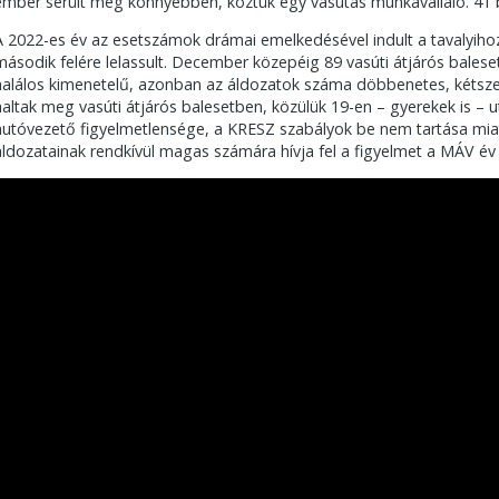
ember sérült meg könnyebben, köztük egy vasutas munkavállaló. 41 ba
A 2022-es év az esetszámok drámai emelkedésével indult a tavalyihoz
második felére lelassult. December közepéig 89 vasúti átjárós baleset
halálos kimenetelű, azonban az áldozatok száma döbbenetes, kétsze
haltak meg vasúti átjárós balesetben, közülük 19-en – gyerekek is – u
autóvezető figyelmetlensége, a KRESZ szabályok be nem tartása miatt
áldozatainak rendkívül magas számára hívja fel a figyelmet a MÁV év