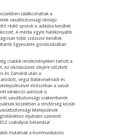
közelében találkozhattak a
lentek vasútbiztonsági témájú
eltő rádió spotok is adásba kerültek
lakozott. A média egyre hatékonyabb
szágosan több százszor kerültek
áltatók Egyesülete gondozásában
dig családi rendezvényeken tartott a
. Az iskolaszünet idejére időzített
s és Zamárdi után a
tatódott, végül Balatonalmádi és
településeivel elsősorban a vasúti
énél várakozó autósok is
kerét vasútbiztonsági szakemberek
lepülések közelében a rendőrség közúti
vasútbiztonsági kitelepülések
gtöbbekhez eljuttatni üzenetét:
RESZ szabályok betartása!
olabb mutatnak a kommunikációs