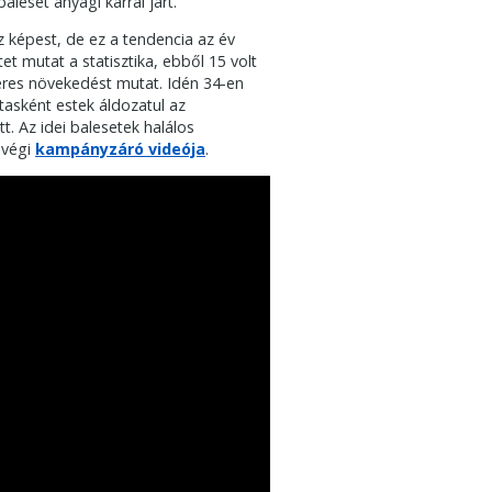
leset anyagi kárral járt.
 képest, de ez a tendencia az év
et mutat a statisztika, ebből 15 volt
res növekedést mutat. Idén 34-en
tasként estek áldozatul az
. Az idei balesetek halálos
 végi
kampányzáró videója
.