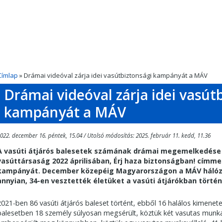
Címlap
» Drámai videóval zárja idei vasútbiztonsági kampányát a MÁV
Drámai videóval zárja idei vasút
kampányát a MÁV
022. december 16. péntek, 15.04 / Utolsó módosítás: 2025. február 11. kedd, 11.36
A vasúti átjárós balesetek számának drámai megemelkedése m
vasúttársaság 2022 áprilisában, Érj haza biztonságban! címm
kampányát. December közepéig Magyarországon a MÁV hálóza
annyian, 34-en vesztették életüket a vasúti átjárókban történ
2021-ben 86 vasúti átjárós baleset történt, ebből 16 halálos kimenetel
balesetben 18 személy súlyosan megsérült, köztük két vasutas munk