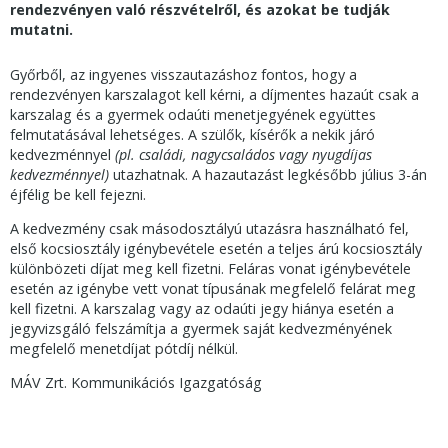
rendezvényen való részvételről, és azokat be tudják
mutatni.
Győrből, az ingyenes visszautazáshoz fontos, hogy a
rendezvényen karszalagot kell kérni, a díjmentes hazaút csak a
karszalag és a gyermek odaúti menetjegyének együttes
felmutatásával lehetséges. A szülők, kísérők a nekik járó
kedvezménnyel
(pl. családi, nagycsaládos vagy nyugdíjas
kedvezménnyel)
utazhatnak. A hazautazást legkésőbb július 3-án
éjfélig be kell fejezni.
A kedvezmény csak másodosztályú utazásra használható fel,
első kocsiosztály igénybevétele esetén a teljes árú kocsiosztály
különbözeti díjat meg kell fizetni. Feláras vonat igénybevétele
esetén az igénybe vett vonat típusának megfelelő felárat meg
kell fizetni. A karszalag vagy az odaúti jegy hiánya esetén a
jegyvizsgáló felszámítja a gyermek saját kedvezményének
megfelelő menetdíjat pótdíj nélkül.
MÁV Zrt. Kommunikációs Igazgatóság