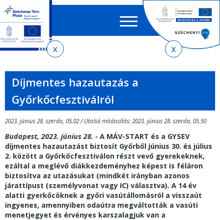
Keres
EN
HU
űrlap
Ker
Jelenlegi
Ugrás
Ugrás
Ugrás
az
a
az
hely
almenühöz
tartalomra
oldaltérképre
Díjmentes hazautazás a
Győrkőcfesztiválról
2023. június 28. szerda, 05.02 / Utolsó módosítás: 2023. június 28. szerda, 05.50
Budapest, 2023. június 28. -
A MÁV-START és a GYSEV
díjmentes hazautazást biztosít Győrből június 30. és július
2. között a Győrkőcfesztiválon részt vevő gyerekeknek,
ezáltal a meglévő diákkezdeményhez képest is féláron
biztosítva az utazásukat (mindkét irányban azonos
járattípust (személyvonat vagy IC) választva). A 14 év
alatti gyerkőcöknek a győri vasútállomásról a visszaút
ingyenes, amennyiben odaútra megváltották a vasúti
menetjegyet és érvényes karszalagjuk van a