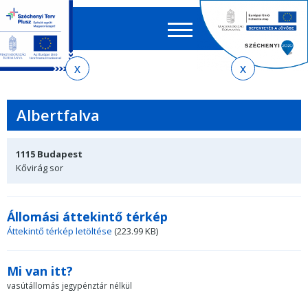
Keres
EN
HU
űrlap
Ker
Jelenlegi
Ugrás
Ugrás
Ugrás
Ugrás
a
az
a
az
hely
menetrendkeresőhöz
almenühöz
tartalomra
oldaltérképre
Albertfalva
1115
Budapest
Kővirág sor
Állomási áttekintő térkép
Áttekintő térkép letöltése
(223.99 KB)
Mi van itt?
vasútállomás jegypénztár nélkül