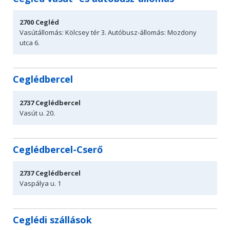
2700
Cegléd
Vasútállomás: Kölcsey tér 3.
Autóbusz-állomás: Mozdony
utca 6.
Ceglédbercel
2737
Ceglédbercel
Vasút u. 20.
Ceglédbercel-Cserő
2737
Ceglédbercel
Vaspálya u. 1
Ceglédi szállások