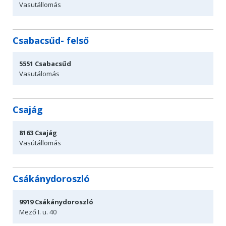
Vasutállomás
Csabacsűd- felső
5551
Csabacsűd
Vasutálomás
Csajág
8163
Csajág
Vasútállomás
Csákánydoroszló
9919
Csákánydoroszló
Mező I. u. 40