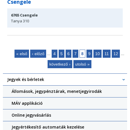
Csengele
6765
Csengele
Tanya 310
…
…
« első
‹ előző
4
5
6
7
8
9
10
11
12
Oldalak
következő ›
utolsó »
Jegyek és bérletek
Állomások, jegypénztárak, menetjegyirodák
MÁV applikáció
Online jegyvásárlás
Jegyértékesítő automaták kezelése