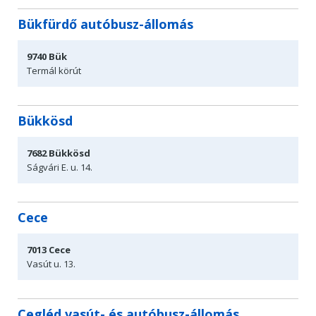
Bükfürdő autóbusz-állomás
9740
Bük
Termál
körút
Bükkösd
7682
Bükkösd
Ságvári E. u. 14.
Cece
7013
Cece
Vasút u. 13.
Cegléd vasút- és autóbusz-állomás