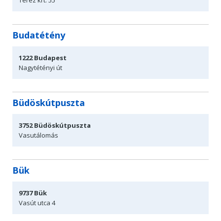
Budatétény
1222
Budapest
Nagytétényi út
Büdöskútpuszta
3752
Büdöskútpuszta
Vasutálomás
Bük
9737
Bük
Vasút utca
4