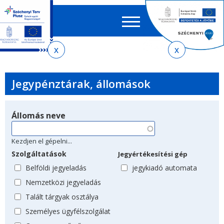
Keres
EN
HU
űrlap
Ker
Jelenlegi
Ugrás
Ugrás
Ugrás
Ugrás
a
az
a
az
hely
menetrendkeresőhöz
almenühöz
tartalomra
oldaltérképre
Jegypénztárak, állomások
Állomás neve
Kezdjen el gépelni...
Szolgáltatások
Jegyértékesítési gép
Belföldi jegyeladás
jegykiadó automata
Nemzetközi jegyeladás
Talált tárgyak osztálya
Személyes ügyfélszolgálat