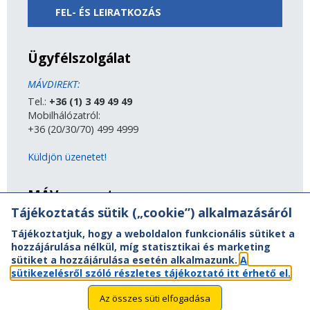
FEL- ÉS LEIRATKOZÁS
Ügyfélszolgálat
MÁVDIREKT:
Tel.:
+36 (1) 3 49 49 49
Mobilhálózatról:
+36 (20/30/70) 499 4999
Küldjön üzenetet!
MÁV-csoport
Tájékoztatás sütik („cookie”) alkalmazásáról
A MÁV-csoport tagjai
Tájékoztatjuk, hogy a weboldalon funkcionális sütiket a
Jogi útmutatás
hozzájárulása nélkül, míg statisztikai és marketing
Adatvédelem
sütiket a hozzájárulása esetén alkalmazunk.
A
Kapcsolat
sütikezelésről szóló részletes tájékoztató itt érhető el.
Vasút a nagyvilágban
Oldaltérkép
Az összes süti elfogadása
Akadálymentesítési nyilatkozat