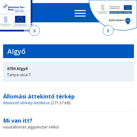
Keres
EN
HU
űrlap
Ker
Jelenlegi
Ugrás
Ugrás
Ugrás
Ugrás
a
az
a
az
hely
menetrendkeresőhöz
almenühöz
tartalomra
oldaltérképre
Algyő
6750
Algyő
Tanya utca 7.
Állomási áttekintő térkép
Áttekintő térkép letöltése
(271.37 KB)
Mi van itt?
vasútállomás jegypénztár nélkül