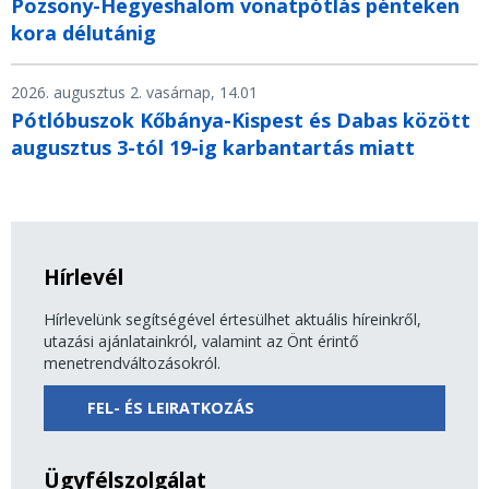
Pozsony-Hegyeshalom vonatpótlás pénteken
kora délutánig
2026. augusztus 2. vasárnap, 14.01
Pótlóbuszok Kőbánya-Kispest és Dabas között
augusztus 3-tól 19-ig karbantartás miatt
Hírlevél
Hírlevelünk segítségével értesülhet aktuális híreinkről,
utazási ajánlatainkról, valamint az Önt érintő
menetrendváltozásokról.
FEL- ÉS LEIRATKOZÁS
Ügyfélszolgálat